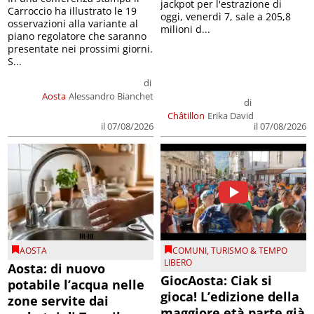
jackpot per l'estrazione di
Carroccio ha illustrato le 19
oggi, venerdì 7, sale a 205,8
osservazioni alla variante al
milioni d...
piano regolatore che saranno
presentate nei prossimi giorni.
S...
di
Aosta
Alessandro Bianchet
di
Châtillon
Erika David
il 07/08/2026
il 07/08/2026
AOSTA
COMUNI
,
TURISMO & TEMPO
LIBERO
Aosta: di nuovo
GiocAosta: Ciak si
potabile l’acqua nelle
gioca! L’edizione della
zone servite dai
maggiore età parte già