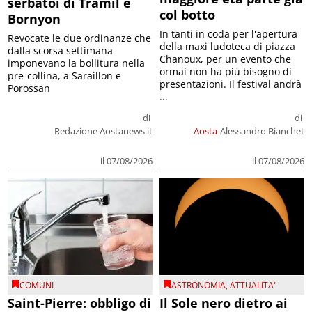
serbatoi di Tramil e
col botto
Bornyon
In tanti in coda per l'apertura
Revocate le due ordinanze che
della maxi ludoteca di piazza
dalla scorsa settimana
Chanoux, per un evento che
imponevano la bollitura nella
ormai non ha più bisogno di
pre-collina, a Saraillon e
presentazioni. Il festival andrà
Porossan
...
di
di
Redazione Aostanews.it
Aosta
Alessandro Bianchet
il 07/08/2026
il 07/08/2026
COMUNI
ASTRONOMIA
,
ATTUALITA'
Saint-Pierre: obbligo di
Il Sole nero dietro ai