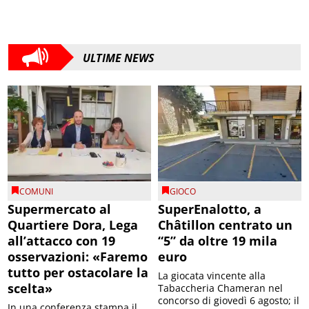
ULTIME NEWS
COMUNI
GIOCO
Supermercato al
SuperEnalotto, a
Quartiere Dora, Lega
Châtillon centrato un
all’attacco con 19
“5” da oltre 19 mila
osservazioni: «Faremo
euro
tutto per ostacolare la
La giocata vincente alla
scelta»
Tabaccheria Chameran nel
concorso di giovedì 6 agosto; il
In una conferenza stampa il