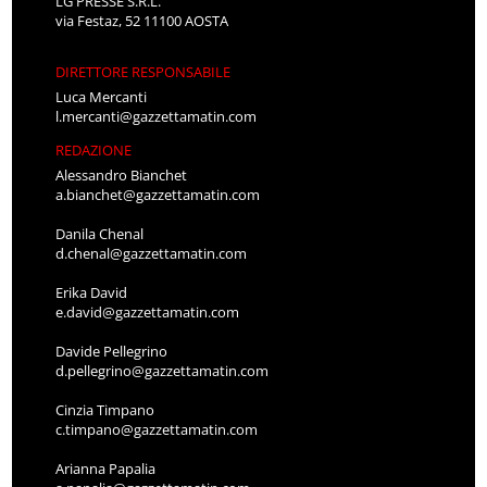
LG PRESSE S.R.L.
via Festaz, 52 11100 AOSTA
DIRETTORE RESPONSABILE
Luca Mercanti
l.mercanti@gazzettamatin.com
REDAZIONE
Alessandro Bianchet
a.bianchet@gazzettamatin.com
Danila Chenal
d.chenal@gazzettamatin.com
Erika David
e.david@gazzettamatin.com
Davide Pellegrino
d.pellegrino@gazzettamatin.com
Cinzia Timpano
c.timpano@gazzettamatin.com
Arianna Papalia