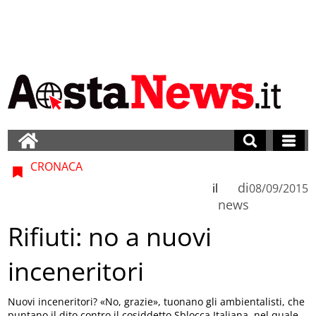
CRONACA
di
il
08/09/2015
news
Rifiuti: no a nuovi
inceneritori
Nuovi inceneritori? «No, grazie», tuonano gli ambientalisti, che
puntano il dito contro il cosiddetto Sblocca Italiana, nel quale