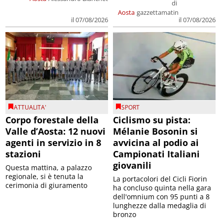
di
Aosta
gazzettamatin
il 07/08/2026
il 07/08/2026
ATTUALITA'
SPORT
Corpo forestale della
Ciclismo su pista:
Valle d’Aosta: 12 nuovi
Mélanie Bosonin si
agenti in servizio in 8
avvicina al podio ai
stazioni
Campionati Italiani
giovanili
Questa mattina, a palazzo
regionale, si è tenuta la
La portacolori del Cicli Fiorin
cerimonia di giuramento
ha concluso quinta nella gara
dell'omnium con 95 punti a 8
lunghezze dalla medaglia di
bronzo