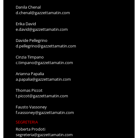
Danila Chenal
d.chenal@gazzettamatin.com
Erika David
e.david@gazzettamatin.com
Davide Pellegrino
d.pellegrino@gazzettamatin.com
Cinzia Timpano
c.timpano@gazzettamatin.com
Arianna Papalia
a.papalia@gazzettamatin.com
Thomas Piccot
t.piccot@gazzettamatin.com
Fausto Vassoney
f.vassoney@gazzettamatin.com
SEGRETERIA
Roberta Prodoti
segreteria@gazzettamatin.com