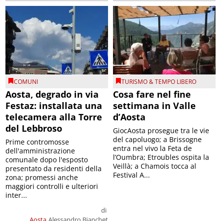
COMUNI
TURISMO & TEMPO LIBERO
Aosta, degrado in via
Cosa fare nel fine
Festaz: installata una
settimana in Valle
telecamera alla Torre
d’Aosta
del Lebbroso
GiocAosta prosegue tra le vie
del capoluogo; a Brissogne
Prime contromosse
entra nel vivo la Feta de
dell'amministrazione
l’Oumbra; Etroubles ospita la
comunale dopo l'esposto
Veillà; a Chamois tocca al
presentato da residenti della
Festival A...
zona; promessi anche
maggiori controlli e ulteriori
inter...
di
Aosta
Alessandro Bianchet