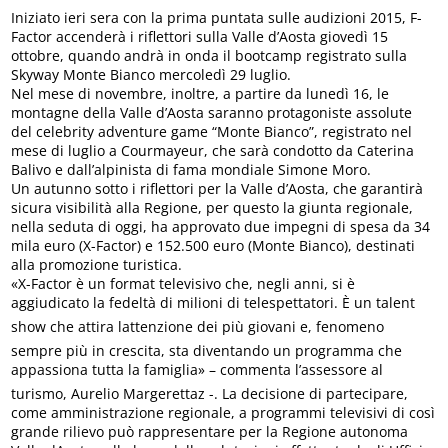
Iniziato ieri sera con la prima puntata sulle audizioni 2015, F-
Factor accenderà i riflettori sulla Valle d’Aosta giovedì 15
ottobre, quando andrà in onda il bootcamp registrato sulla
Skyway Monte Bianco mercoledì 29 luglio.
Nel mese di novembre, inoltre, a partire da lunedì 16, le
montagne della Valle d’Aosta saranno protagoniste assolute
del celebrity adventure game “Monte Bianco”, registrato nel
mese di luglio a Courmayeur, che sarà condotto da Caterina
Balivo e dall’alpinista di fama mondiale Simone Moro.
Un autunno sotto i riflettori per la Valle d’Aosta, che garantirà
sicura visibilità alla Regione, per questo la giunta regionale,
nella seduta di oggi, ha approvato due impegni di spesa da 34
mila euro (X-Factor) e 152.500 euro (Monte Bianco), destinati
alla promozione turistica.
«X-Factor è un format televisivo che, negli anni, si è
aggiudicato la fedeltà di milioni di telespettatori. È un talent
show che attira lattenzione dei più giovani e, fenomeno
sempre più in crescita, sta diventando un programma che
appassiona tutta la famiglia» – commenta l’assessore al
turismo, Aurelio Margerettaz -. La decisione di partecipare,
come amministrazione regionale, a programmi televisivi di così
grande rilievo può rappresentare per la Regione autonoma