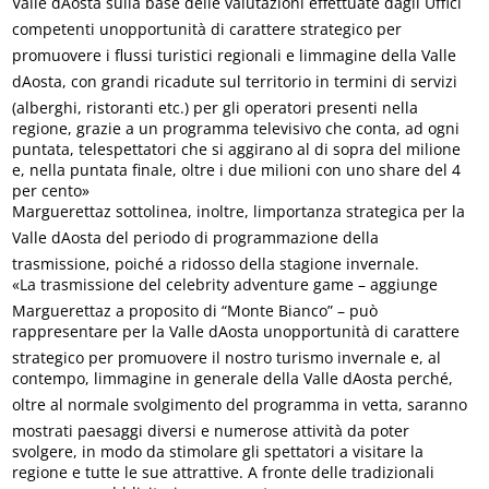
Valle dAosta sulla base delle valutazioni effettuate dagli Uffici
competenti unopportunità di carattere strategico per
promuovere i flussi turistici regionali e limmagine della Valle
dAosta, con grandi ricadute sul territorio in termini di servizi
(alberghi, ristoranti etc.) per gli operatori presenti nella
regione, grazie a un programma televisivo che conta, ad ogni
puntata, telespettatori che si aggirano al di sopra del milione
e, nella puntata finale, oltre i due milioni con uno share del 4
per cento»
Marguerettaz sottolinea, inoltre, limportanza strategica per la
Valle dAosta del periodo di programmazione della
trasmissione, poiché a ridosso della stagione invernale.
«La trasmissione del celebrity adventure game – aggiunge
Marguerettaz a proposito di “Monte Bianco” – può
rappresentare per la Valle dAosta unopportunità di carattere
strategico per promuovere il nostro turismo invernale e, al
contempo, limmagine in generale della Valle dAosta perché,
oltre al normale svolgimento del programma in vetta, saranno
mostrati paesaggi diversi e numerose attività da poter
svolgere, in modo da stimolare gli spettatori a visitare la
regione e tutte le sue attrattive. A fronte delle tradizionali