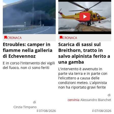
CRONACA
CRONACA
Etroubles: camper in
Scarica di sassi sul
fiamme nella galleria
Breithorn, tratto in
di Echevennoz
salvo alpinista ferito a
una gamba
E in corso l'intervento dei vigili
del fuoco, non ci sono feriti
L'intervento è avvenuto in
parte via terra e in parte con
l'elicottero a causa delle
condizioni meteo. L'alpinista
non ha riportato gravi ferite
di
cervinia
Alessandro Bianchet
di
Cinzia Timpano
il 07/08/2026
il 07/08/2026