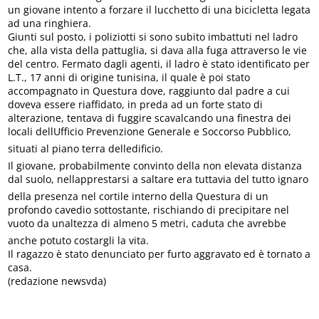
un giovane intento a forzare il lucchetto di una bicicletta legata
ad una ringhiera.
Giunti sul posto, i poliziotti si sono subito imbattuti nel ladro
che, alla vista della pattuglia, si dava alla fuga attraverso le vie
del centro. Fermato dagli agenti, il ladro è stato identificato per
L.T., 17 anni di origine tunisina, il quale è poi stato
accompagnato in Questura dove, raggiunto dal padre a cui
doveva essere riaffidato, in preda ad un forte stato di
alterazione, tentava di fuggire scavalcando una finestra dei
locali dellUfficio Prevenzione Generale e Soccorso Pubblico,
situati al piano terra delledificio.
Il giovane, probabilmente convinto della non elevata distanza
dal suolo, nellapprestarsi a saltare era tuttavia del tutto ignaro
della presenza nel cortile interno della Questura di un
profondo cavedio sottostante, rischiando di precipitare nel
vuoto da unaltezza di almeno 5 metri, caduta che avrebbe
anche potuto costargli la vita.
Il ragazzo è stato denunciato per furto aggravato ed è tornato a
casa.
(redazione newsvda)