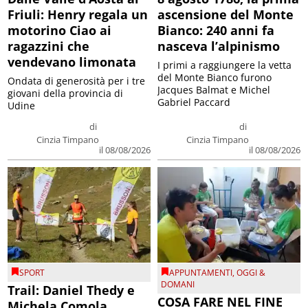
Friuli: Henry regala un
ascensione del Monte
motorino Ciao ai
Bianco: 240 anni fa
ragazzini che
nasceva l’alpinismo
vendevano limonata
I primi a raggiungere la vetta
del Monte Bianco furono
Ondata di generosità per i tre
Jacques Balmat e Michel
giovani della provincia di
Gabriel Paccard
Udine
di
di
Cinzia Timpano
Cinzia Timpano
il 08/08/2026
il 08/08/2026
SPORT
APPUNTAMENTI
,
OGGI &
DOMANI
Trail: Daniel Thedy e
COSA FARE NEL FINE
Michela Comola