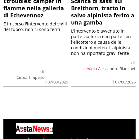
Etroubles: camper in
Scarica di sassi sul
fiamme nella galleria
Breithorn, tratto in
di Echevennoz
salvo alpinista ferito a
una gamba
E in corso l'intervento dei vigili
del fuoco, non ci sono feriti
L'intervento è avvenuto in
parte via terra e in parte con
l'elicottero a causa delle
condizioni meteo. L'alpinista
non ha riportato gravi ferite
di
cervinia
Alessandro Bianchet
di
Cinzia Timpano
il 07/08/2026
il 07/08/2026