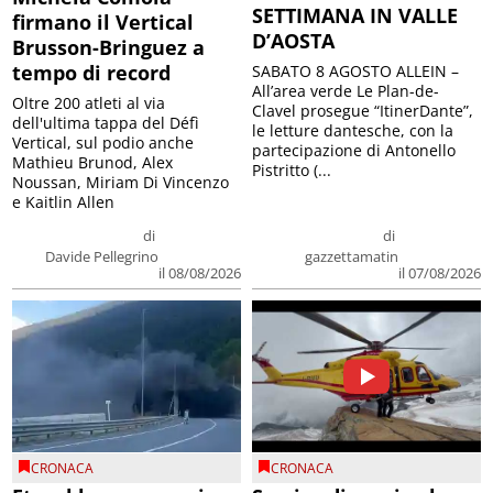
SETTIMANA IN VALLE
firmano il Vertical
D’AOSTA
Brusson-Bringuez a
tempo di record
SABATO 8 AGOSTO ALLEIN –
All’area verde Le Plan-de-
Oltre 200 atleti al via
Clavel prosegue “ItinerDante”,
dell'ultima tappa del Défì
le letture dantesche, con la
Vertical, sul podio anche
partecipazione di Antonello
Mathieu Brunod, Alex
Pistritto (...
Noussan, Miriam Di Vincenzo
e Kaitlin Allen
di
di
Davide Pellegrino
gazzettamatin
il 08/08/2026
il 07/08/2026
CRONACA
CRONACA