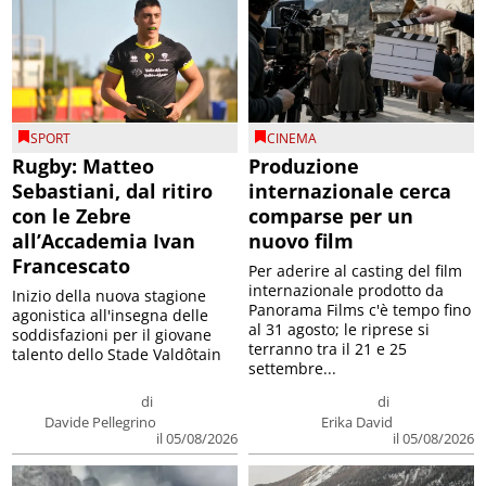
SPORT
CINEMA
Rugby: Matteo
Produzione
Sebastiani, dal ritiro
internazionale cerca
con le Zebre
comparse per un
all’Accademia Ivan
nuovo film
Francescato
Per aderire al casting del film
internazionale prodotto da
Inizio della nuova stagione
Panorama Films c'è tempo fino
agonistica all'insegna delle
al 31 agosto; le riprese si
soddisfazioni per il giovane
terranno tra il 21 e 25
talento dello Stade Valdôtain
settembre...
di
di
Davide Pellegrino
Erika David
il 05/08/2026
il 05/08/2026