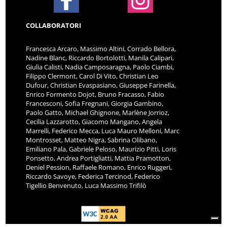
COLLABORATORI
Francesca Arcaro, Massimo Altini, Corrado Bellora,
Nadine Blanc, Riccardo Bortolotti, Manila Calipari,
Giulia Calisti, Nadia Camposaragna, Paolo Ciambi,
Filippo Clermont, Carol Di Vito, Christian Leo
Dufour, Christian Evaspasiano, Giuseppe Farinella,
Enrico Formento Dojot, Bruno Fracasso, Fabio
Francesconi, Sofia Fregnani, Giorgia Gambino,
Paolo Gatto, Michael Ghignone, Marlène Jorrioz,
Cecilia Lazzarotto, Giacomo Mangano, Angela
Marrelli, Federico Mecca, Luca Mauro Melloni, Marc
Montrosset, Matteo Nigra, Sabrina Olibano,
Emiliano Pala, Gabriele Peloso, Maurizio Pitti, Loris
Ponsetto, Andrea Portigliatti, Mattia Pramotton,
Deniel Pession, Raffaele Romano, Enrico Ruggeri,
Riccardo Savoye, Federica Tercinod, Federico
Tigellio Benvenuto, Luca Massimo Trifilò