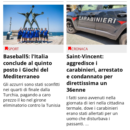
SPORT
CRONACA
Baseball5: l’Italia
Saint-Vincent:
conclude al quinto
aggredisce i
posto i Giochi del
carabinieri, arrestato
Mediterraneo
e condannato per
direttissima un
Gli azzurri sono stati sconfitti
36enne
nei quarti di finale dalla
Turchia, pagando a caro
I fatti sono avvenuti nella
prezzo il ko nel girone
giornata di ieri nella cittadina
eliminatorio contro la Tunisia
termale, dove i carabinieri
erano stati allertati per un
uomo che disturbava i
passanti. ...