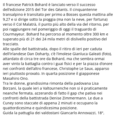
Il francese Patrick Bohard è lanciato verso il successo
dell’edizione 2015 del Tor des Géants. Il cinquantenne
transalpino è transitato per primo a Bosses questa mattina alle
9,27 e si dirige sotto la pioggia (ma non la neve, per fortuna)
verso il Col Malatrà, il punto più alto della via del ritorno, per
poi raggiungere nel pomeriggio di oggi il traguardo di
Courmayeur. Bohard ha percorso al momento oltre 300 km e
superato più di 21 dei 24 mila metri di dislivello positivo del
tracciato.
Alle spalle del battistrada, dopo il ritiro di ieri per caduta
dell’irlandese Dan Doharty, c’è l’imolese Gianluca Galeati (foto),
attardato di circa tre ore da Bohard, ma che sembra ormai
aver vinto la battaglia contro i guai fisici e per la piazza d’onore
nei confronti dell’altro francese, Christophe Le Saux, apparso
ieri piuttosto provato. In quarta posizione il giapponese
Masahiro Ono.
Tra le donne, grandissima rimonta della padovana Lisa
Borzani, la quale ieri a Valtournenche non si è praticamente
neanche fermata, azzerando di fatto il gap che pativa nei
confronti della battistrada Denise Zimmermann. Le due a
Cuney sono staccate di appena 2 minuti e occupano la
quattordicesima e quindicesima posizione.
Guida la pattuglia dei valdostani Giancarlo Annovazzi, 18°,