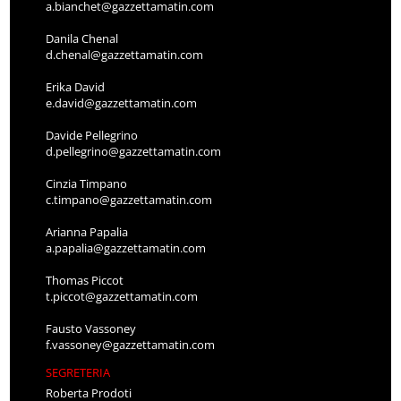
a.bianchet@gazzettamatin.com
Danila Chenal
d.chenal@gazzettamatin.com
Erika David
e.david@gazzettamatin.com
Davide Pellegrino
d.pellegrino@gazzettamatin.com
Cinzia Timpano
c.timpano@gazzettamatin.com
Arianna Papalia
a.papalia@gazzettamatin.com
Thomas Piccot
t.piccot@gazzettamatin.com
Fausto Vassoney
f.vassoney@gazzettamatin.com
SEGRETERIA
Roberta Prodoti