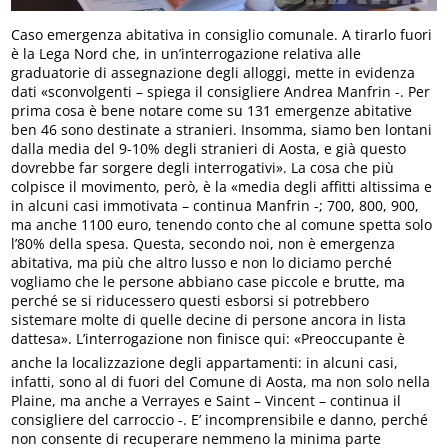
Caso emergenza abitativa in consiglio comunale. A tirarlo fuori
è la Lega Nord che, in un’interrogazione relativa alle
graduatorie di assegnazione degli alloggi, mette in evidenza
dati «sconvolgenti – spiega il consigliere Andrea Manfrin -. Per
prima cosa è bene notare come su 131 emergenze abitative
ben 46 sono destinate a stranieri. Insomma, siamo ben lontani
dalla media del 9-10% degli stranieri di Aosta, e già questo
dovrebbe far sorgere degli interrogativi». La cosa che più
colpisce il movimento, però, è la «media degli affitti altissima e
in alcuni casi immotivata – continua Manfrin -; 700, 800, 900,
ma anche 1100 euro, tenendo conto che al comune spetta solo
l’80% della spesa. Questa, secondo noi, non è emergenza
abitativa, ma più che altro lusso e non lo diciamo perché
vogliamo che le persone abbiano case piccole e brutte, ma
perché se si riducessero questi esborsi si potrebbero
sistemare molte di quelle decine di persone ancora in lista
dattesa». L’interrogazione non finisce qui: «Preoccupante è
anche la localizzazione degli appartamenti: in alcuni casi,
infatti, sono al di fuori del Comune di Aosta, ma non solo nella
Plaine, ma anche a Verrayes e Saint – Vincent – continua il
consigliere del carroccio -. E’ incomprensibile e danno, perché
non consente di recuperare nemmeno la minima parte