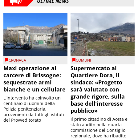
ULTIME NEWS
CRONACA
COMUNI
Maxi operazione al
Supermercato al
carcere di Brissogne:
Quartiere Dora, il
sequestrate armi
sindaco: «Progetto
bianche e un cellulare
sarà valutato con
grande rigore, sulla
L'intervento ha coinvolto un
base dell’interesse
centinaio di uomini della
Polizia penitenziaria,
pubblico»
provenienti da tutti gli istituti
Il primo cittadino di Aosta è
del Provveditorato
stato audito nella quarta
commissione del Consiglio
regionale, dove ha ribadito