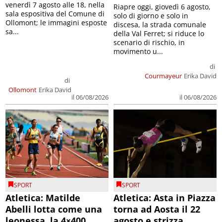
venerdì 7 agosto alle 18, nella
Riapre oggi, giovedì 6 agosto,
sala espositiva del Comune di
solo di giorno e solo in
Ollomont; le immagini esposte
discesa, la strada comunale
sa...
della Val Ferret; si riduce lo
scenario di rischio, in
movimento u...
di
Courmayeur
Erika David
di
Ollomont
Erika David
il 06/08/2026
il 06/08/2026
SPORT
SPORT
Atletica: Matilde
Atletica: Asta in Piazza
Abelli lotta come una
torna ad Aosta il 22
leonessa, la 4×400
agosto e strizza