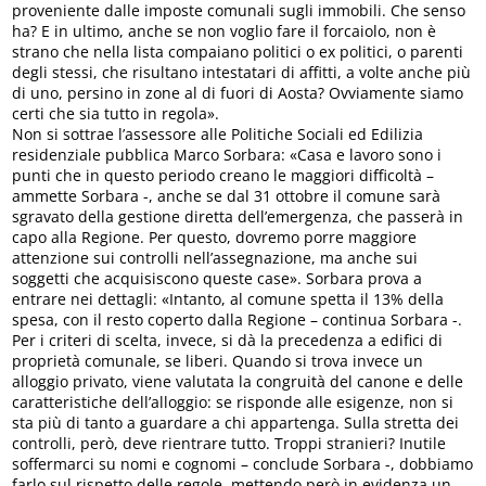
proveniente dalle imposte comunali sugli immobili. Che senso
ha? E in ultimo, anche se non voglio fare il forcaiolo, non è
strano che nella lista compaiano politici o ex politici, o parenti
degli stessi, che risultano intestatari di affitti, a volte anche più
di uno, persino in zone al di fuori di Aosta? Ovviamente siamo
certi che sia tutto in regola».
Non si sottrae l’assessore alle Politiche Sociali ed Edilizia
residenziale pubblica Marco Sorbara: «Casa e lavoro sono i
punti che in questo periodo creano le maggiori difficoltà –
ammette Sorbara -, anche se dal 31 ottobre il comune sarà
sgravato della gestione diretta dell’emergenza, che passerà in
capo alla Regione. Per questo, dovremo porre maggiore
attenzione sui controlli nell’assegnazione, ma anche sui
soggetti che acquisiscono queste case». Sorbara prova a
entrare nei dettagli: «Intanto, al comune spetta il 13% della
spesa, con il resto coperto dalla Regione – continua Sorbara -.
Per i criteri di scelta, invece, si dà la precedenza a edifici di
proprietà comunale, se liberi. Quando si trova invece un
alloggio privato, viene valutata la congruità del canone e delle
caratteristiche dell’alloggio: se risponde alle esigenze, non si
sta più di tanto a guardare a chi appartenga. Sulla stretta dei
controlli, però, deve rientrare tutto. Troppi stranieri? Inutile
soffermarci su nomi e cognomi – conclude Sorbara -, dobbiamo
farlo sul rispetto delle regole, mettendo però in evidenza un