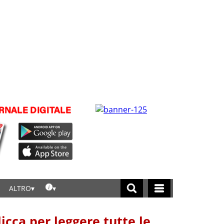
ALTRO
licca per leggere tutte le