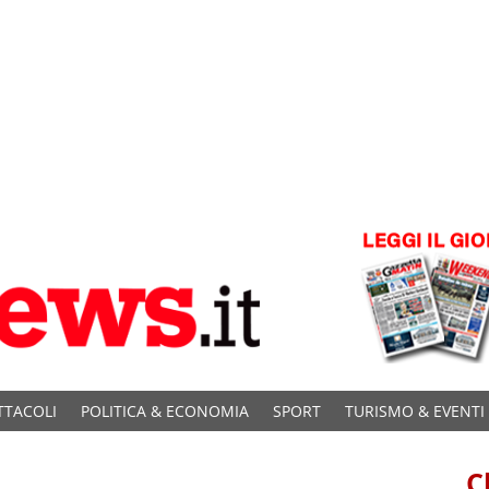
TTACOLI
POLITICA & ECONOMIA
SPORT
TURISMO & EVENTI
C