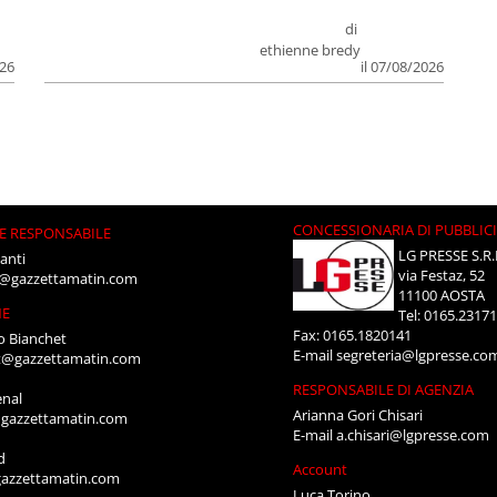
di
ethienne bredy
026
il 07/08/2026
CONCESSIONARIA DI PUBBLIC
E RESPONSABILE
LG PRESSE S.R.
anti
via Festaz, 52
i@gazzettamatin.com
11100 AOSTA
NE
Tel: 0165.2317
Fax: 0165.1820141
o Bianchet
E-mail
segreteria@lgpresse.co
t@gazzettamatin.com
RESPONSABILE DI AGENZIA
enal
Arianna Gori Chisari
gazzettamatin.com
E-mail
a.chisari@lgpresse.com
d
Account
azzettamatin.com
Luca Torino