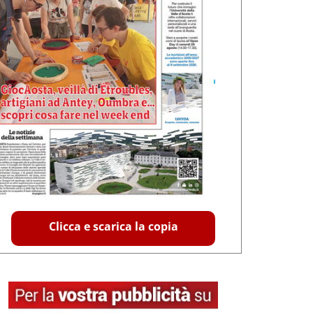
Clicca e scarica la copia