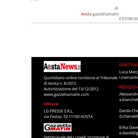
di
Aosta
gazzettamatin
il 07/08/2
DIRETTOR
Luca Merc
l.mercant
Quotidiano online Iscrizione al Tribunale
di Aosta n. 8/2012
REDAZIO
Autorizzazione del 13/12/2012
Alessandr
www.gazzettamatin.com
a.bianche
Editore
Danila Ch
LG PRESSE S.R.L.
d.chenal@
via Festaz, 52 11100 AOSTA
Erika Davi
e.david@g
Settimanale del Lunedì. Iscrizione al