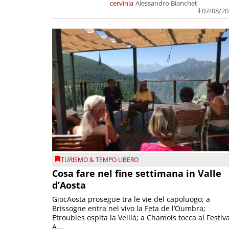
cervinia
Alessandro Bianchet
il 07/08/2
TURISMO & TEMPO LIBERO
Cosa fare nel fine settimana in Valle
d’Aosta
GiocAosta prosegue tra le vie del capoluogo; a
Brissogne entra nel vivo la Feta de l’Oumbra;
Etroubles ospita la Veillà; a Chamois tocca al Festiva
A...