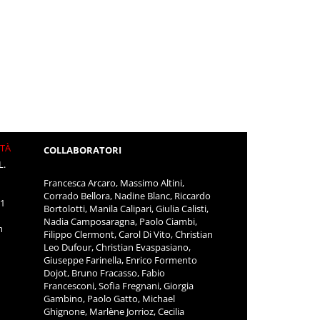
ITÀ
COLLABORATORI
L.
Francesca Arcaro, Massimo Altini,
Corrado Bellora, Nadine Blanc, Riccardo
11
Bortolotti, Manila Calipari, Giulia Calisti,
Nadia Camposaragna, Paolo Ciambi,
m
Filippo Clermont, Carol Di Vito, Christian
Leo Dufour, Christian Evaspasiano,
Giuseppe Farinella, Enrico Formento
Dojot, Bruno Fracasso, Fabio
Francesconi, Sofia Fregnani, Giorgia
Gambino, Paolo Gatto, Michael
Ghignone, Marlène Jorrioz, Cecilia