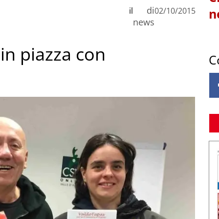
di
il
02/10/2015
n
news
 in piazza con
C