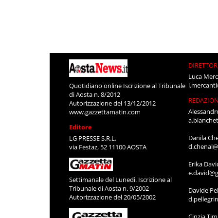
DIRETTOR
Luca Merc
l.mercant
Quotidiano online Iscrizione al Tribunale
di Aosta n. 8/2012
REDAZIO
Autorizzazione del 13/12/2012
Alessandr
www.gazzettamatin.com
a.bianche
Editore
Danila Ch
LG PRESSE S.R.L.
d.chenal@
via Festaz, 52 11100 AOSTA
Erika Davi
e.david@g
Settimanale del Lunedì. Iscrizione al
Tribunale di Aosta n. 9/2002
Davide Pel
Autorizzazione del 20/05/2002
d.pellegr
Cinzia Ti