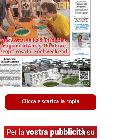
Clicca e scarica la copia