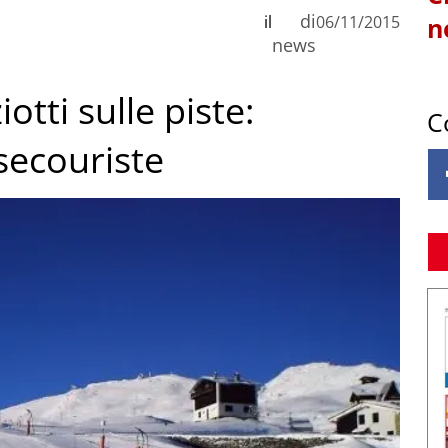
di
il
06/11/2015
n
news
otti sulle piste:
C
secouriste