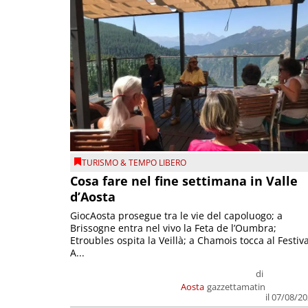
TURISMO & TEMPO LIBERO
Cosa fare nel fine settimana in Valle
d’Aosta
GiocAosta prosegue tra le vie del capoluogo; a
Brissogne entra nel vivo la Feta de l’Oumbra;
Etroubles ospita la Veillà; a Chamois tocca al Festiva
A...
di
Aosta
gazzettamatin
il 07/08/2