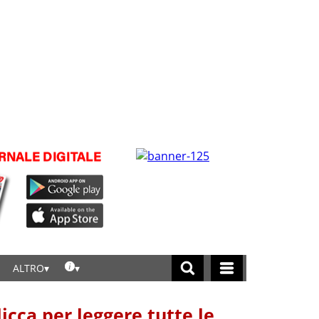
ALTRO
licca per leggere tutte le