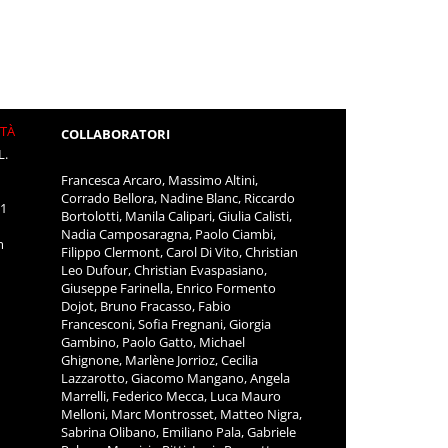
ITÀ
COLLABORATORI
L.
Francesca Arcaro, Massimo Altini,
Corrado Bellora, Nadine Blanc, Riccardo
11
Bortolotti, Manila Calipari, Giulia Calisti,
Nadia Camposaragna, Paolo Ciambi,
m
Filippo Clermont, Carol Di Vito, Christian
Leo Dufour, Christian Evaspasiano,
Giuseppe Farinella, Enrico Formento
Dojot, Bruno Fracasso, Fabio
Francesconi, Sofia Fregnani, Giorgia
Gambino, Paolo Gatto, Michael
Ghignone, Marlène Jorrioz, Cecilia
Lazzarotto, Giacomo Mangano, Angela
Marrelli, Federico Mecca, Luca Mauro
Melloni, Marc Montrosset, Matteo Nigra,
Sabrina Olibano, Emiliano Pala, Gabriele