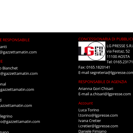
CONCESSIONARIA DI PUBBLIC
E RESPONSABILE
LG PRESSE S.R.
anti
via Festaz, 52
i@gazzettamatin.com
11100 AOSTA
NE
Tel: 0165.2317
Fax: 0165.1820141
o Bianchet
E-mail
segreteria@lgpresse.co
t@gazzettamatin.com
RESPONSABILE DI AGENZIA
enal
Arianna Gori Chisari
gazzettamatin.com
E-mail
a.chisari@lgpresse.com
d
Account
azzettamatin.com
Luca Torino
l.torino@lgpresse.com
legrino
Ivana Cretier
ino@gazzettamatin.com
i.cretier@lgpresse.com
Daniele Fimiano
mpano