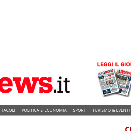
TTACOLI
POLITICA & ECONOMIA
SPORT
TURISMO & EVENTI
C