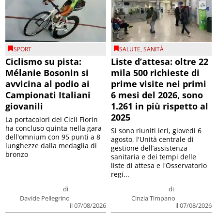
SPORT
SALUTE
,
SANITÀ
Ciclismo su pista:
Liste d’attesa: oltre 22
Mélanie Bosonin si
mila 500 richieste di
avvicina al podio ai
prime visite nei primi
Campionati Italiani
6 mesi del 2026, sono
giovanili
1.261 in più rispetto al
2025
La portacolori del Cicli Fiorin
ha concluso quinta nella gara
Si sono riuniti ieri, giovedì 6
dell'omnium con 95 punti a 8
agosto, l'Unità centrale di
lunghezze dalla medaglia di
gestione dell’assistenza
bronzo
sanitaria e dei tempi delle
liste di attesa e l'Osservatorio
regi...
di
di
Davide Pellegrino
Cinzia Timpano
il 07/08/2026
il 07/08/2026