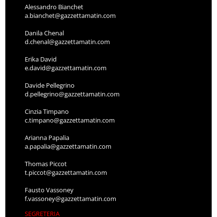
Alessandro Bianchet
a.bianchet@gazzettamatin.com
Danila Chenal
d.chenal@gazzettamatin.com
Erika David
e.david@gazzettamatin.com
Davide Pellegrino
d.pellegrino@gazzettamatin.com
Cinzia Timpano
c.timpano@gazzettamatin.com
Arianna Papalia
a.papalia@gazzettamatin.com
Thomas Piccot
t.piccot@gazzettamatin.com
Fausto Vassoney
f.vassoney@gazzettamatin.com
SEGRETERIA