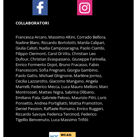
COLLABORATORI
Francesca Arcaro, Massimo Altini, Corrado Bellora,
Nadine Blanc, Riccardo Bortolotti, Manila Calipari,
Giulia Calisti, Nadia Camposaragna, Paolo Ciambi,
Filippo Clermont, Carol Di Vito, Christian Leo
Dufour, Christian Evaspasiano, Giuseppe Farinella,
Enrico Formento Dojot, Bruno Fracasso, Fabio
Francesconi, Sofia Fregnani, Giorgia Gambino,
Paolo Gatto, Michael Ghignone, Marlène Jorrioz,
Cecilia Lazzarotto, Giacomo Mangano, Angela
Marrelli, Federico Mecca, Luca Mauro Melloni, Marc
Montrosset, Matteo Nigra, Sabrina Olibano,
Emiliano Pala, Gabriele Peloso, Maurizio Pitti, Loris
Ponsetto, Andrea Portigliatti, Mattia Pramotton,
Deniel Pession, Raffaele Romano, Enrico Ruggeri,
Riccardo Savoye, Federica Tercinod, Federico
Tigellio Benvenuto, Luca Massimo Trifilò