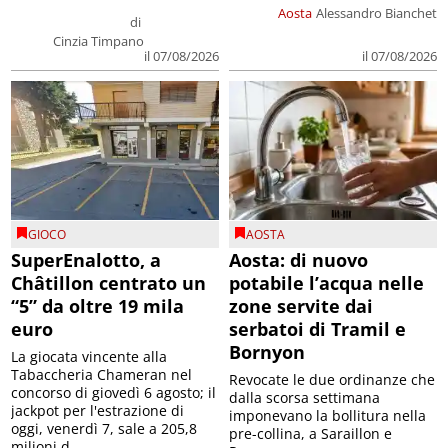
Aosta
Alessandro Bianchet
di
Cinzia Timpano
il 07/08/2026
il 07/08/2026
GIOCO
AOSTA
SuperEnalotto, a
Aosta: di nuovo
Châtillon centrato un
potabile l’acqua nelle
“5” da oltre 19 mila
zone servite dai
euro
serbatoi di Tramil e
Bornyon
La giocata vincente alla
Tabaccheria Chameran nel
Revocate le due ordinanze che
concorso di giovedì 6 agosto; il
dalla scorsa settimana
jackpot per l'estrazione di
imponevano la bollitura nella
oggi, venerdì 7, sale a 205,8
pre-collina, a Saraillon e
milioni d...