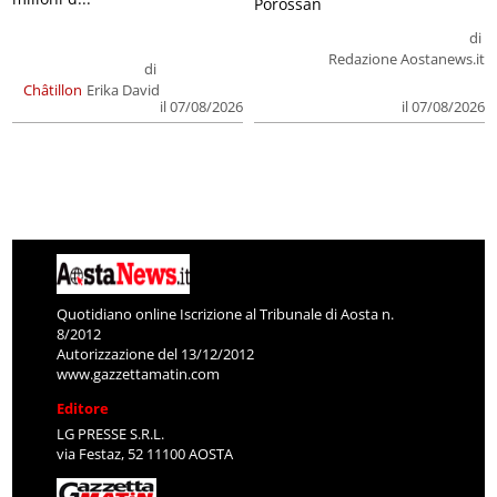
Porossan
di
Redazione Aostanews.it
di
Châtillon
Erika David
il 07/08/2026
il 07/08/2026
Quotidiano online Iscrizione al Tribunale di Aosta n.
8/2012
Autorizzazione del 13/12/2012
www.gazzettamatin.com
Editore
LG PRESSE S.R.L.
via Festaz, 52 11100 AOSTA