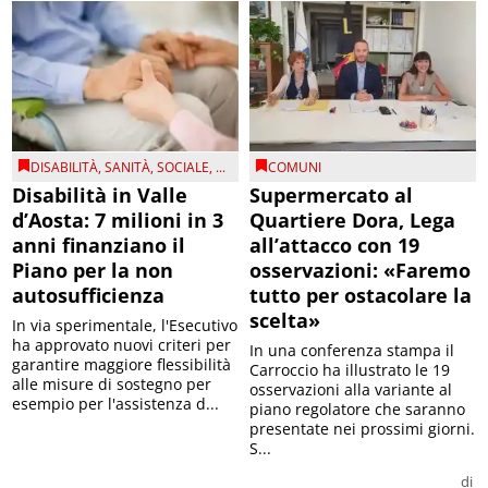
DISABILITÀ
,
SANITÀ
,
SOCIALE
, ...
COMUNI
Disabilità in Valle
Supermercato al
d’Aosta: 7 milioni in 3
Quartiere Dora, Lega
anni finanziano il
all’attacco con 19
Piano per la non
osservazioni: «Faremo
autosufficienza
tutto per ostacolare la
scelta»
In via sperimentale, l'Esecutivo
ha approvato nuovi criteri per
In una conferenza stampa il
garantire maggiore flessibilità
Carroccio ha illustrato le 19
alle misure di sostegno per
osservazioni alla variante al
esempio per l'assistenza d...
piano regolatore che saranno
presentate nei prossimi giorni.
S...
di