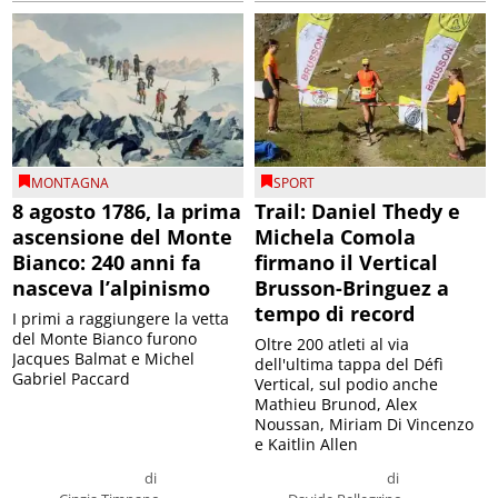
MONTAGNA
SPORT
8 agosto 1786, la prima
Trail: Daniel Thedy e
ascensione del Monte
Michela Comola
Bianco: 240 anni fa
firmano il Vertical
nasceva l’alpinismo
Brusson-Bringuez a
tempo di record
I primi a raggiungere la vetta
del Monte Bianco furono
Oltre 200 atleti al via
Jacques Balmat e Michel
dell'ultima tappa del Défì
Gabriel Paccard
Vertical, sul podio anche
Mathieu Brunod, Alex
Noussan, Miriam Di Vincenzo
e Kaitlin Allen
di
di