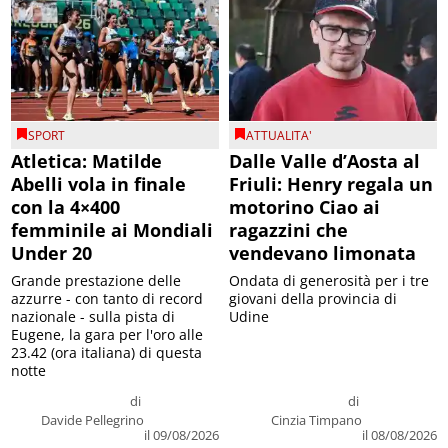
SPORT
ATTUALITA'
Atletica: Matilde
Dalle Valle d’Aosta al
Abelli vola in finale
Friuli: Henry regala un
con la 4×400
motorino Ciao ai
femminile ai Mondiali
ragazzini che
Under 20
vendevano limonata
Grande prestazione delle
Ondata di generosità per i tre
azzurre - con tanto di record
giovani della provincia di
nazionale - sulla pista di
Udine
Eugene, la gara per l'oro alle
23.42 (ora italiana) di questa
notte
di
di
Davide Pellegrino
Cinzia Timpano
il 09/08/2026
il 08/08/2026