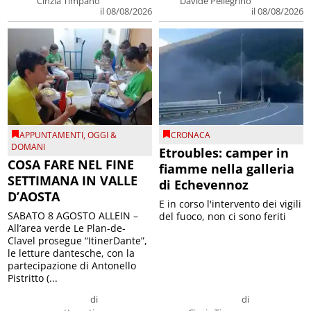
Cinzia Timpano
Davide Pellegrino
il 08/08/2026
il 08/08/2026
APPUNTAMENTI
,
OGGI &
CRONACA
DOMANI
Etroubles: camper in
COSA FARE NEL FINE
fiamme nella galleria
SETTIMANA IN VALLE
di Echevennoz
D’AOSTA
E in corso l'intervento dei vigili
SABATO 8 AGOSTO ALLEIN –
del fuoco, non ci sono feriti
All’area verde Le Plan-de-
Clavel prosegue “ItinerDante”,
le letture dantesche, con la
partecipazione di Antonello
Pistritto (...
di
di