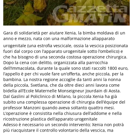
Gara di solidarietà per aiutare Xenia, la bimba moldava di un
anno e mezzo, nata con una malformazione allapparato
urogenitale (una estrofia vescicale, ossia la vescica posizionata
fuori dal corpo con l’apparato urogenitale sotto l’ombelico) e
che ha bisogno di una seconda costosa operazione chirurgica.
Dopo la cena con delitto, organizzata alla parrocchia
dell’Immacolata, durante la quale sono stati raccolti 1800 euro,
l’appello è per chi vuole fare un’offerta, anche piccola, per la
bambina. La nostra regione accoglie da tanti anni la nonna
della piccola, Svetlana, che da oltre dieci anni lavora come
bidella all’Ecole Maternelle Monseigneur Jourdain di Aosta.
Dal Gaslini al Policlinico di Milano, la piccola Xenia ha già
subito una complessa operazione di chirurgia dell’équipe del
professor Manzoni quando aveva soltanto quattro mesi.
L’operazione è consistita nella chiusura dell’addome e nella
ricostruzione plastica dell’apparato urogenitale
Adesso è necessario un secondo intervento; Xenia non potrà
più riacquistare il controllo volontario della vescica, ma