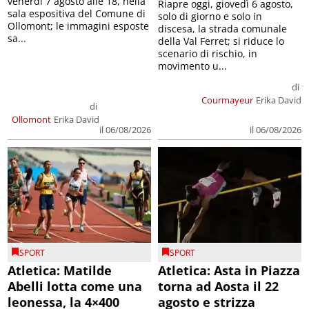
venerdì 7 agosto alle 18, nella
Riapre oggi, giovedì 6 agosto,
sala espositiva del Comune di
solo di giorno e solo in
Ollomont; le immagini esposte
discesa, la strada comunale
sa...
della Val Ferret; si riduce lo
scenario di rischio, in
movimento u...
di
Courmayeur
Erika David
di
Ollomont
Erika David
il 06/08/2026
il 06/08/2026
SPORT
SPORT
Atletica: Matilde
Atletica: Asta in Piazza
Abelli lotta come una
torna ad Aosta il 22
leonessa, la 4×400
agosto e strizza