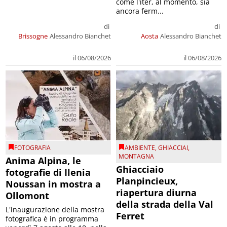
come l'iter, al momento, sia
ancora ferm...
di
di
Brissogne
Alessandro Bianchet
Aosta
Alessandro Bianchet
il 06/08/2026
il 06/08/2026
FOTOGRAFIA
AMBIENTE
,
GHIACCIAI
,
MONTAGNA
Anima Alpina, le
Ghiacciaio
fotografie di Ilenia
Planpincieux,
Noussan in mostra a
riapertura diurna
Ollomont
della strada della Val
L'inaugurazione della mostra
Ferret
fotografica è in programma