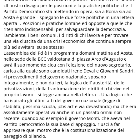
«Il nostro disagio per le posizioni e la pratiche politiche che il
Partito Democratico sta mettendo in opera, sia a Roma sia ad
Aosta è grande – spiegano le due forze politiche in una lettera
aperta -. Posizioni e pratiche lontane ed opposte a quelle che
riteniamo indispensabili per salvaguardare la democrazia,
l’ambiente, i beni comuni, i diritti di chi lavora e per trovare
una via d’uscita da una crisi economica che continua sempre
più ad avvitarsi su se stessa».
L’assemblea del Pd è in programma domani mattina ad Aosta,
nelle sede della BCC valdostana di piazza Arco d’Augusto e
avrà il suo momento clou con l’elezione del nuovo segretario,
carica alla quale sono candidati Irene Deval e Giovanni Sandri.
«I provvedimenti del governo nazionale, sposano
integralmente, e non da ieri, la logica dell’ austerità, delle
privatizzazioni, della frantumazione dei diritti di chi vive del
proprio lavoro – si legge ancora nella lettera -. Una logica che
ha ispirato gli ultimi atti del governo nazionale (legge di
stabilità, pessima scuola, jobs act e via devastando) ma che era
assolutamente operativa anche in un passato ormai non
recente, quando ad esempio il governo Monti, che aveva nel
Partito Democratico la sua base d’ appoggio, riuscì a far
approvare quel mostro che è la costituzionalizzazione del
pareggio di bilancio.