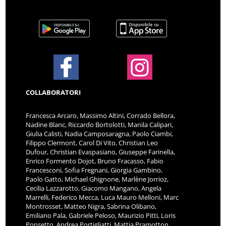
COLLABORATORI
Francesca Arcaro, Massimo Altini, Corrado Bellora,
Nadine Blanc, Riccardo Bortolotti, Manila Calipari,
Giulia Calisti, Nadia Camposaragna, Paolo Ciambi,
Filippo Clermont, Carol Di Vito, Christian Leo
Dufour, Christian Evaspasiano, Giuseppe Farinella,
Enrico Formento Dojot, Bruno Fracasso, Fabio
Francesconi, Sofia Fregnani, Giorgia Gambino,
Paolo Gatto, Michael Ghignone, Marlène Jorrioz,
Cecilia Lazzarotto, Giacomo Mangano, Angela
Marrelli, Federico Mecca, Luca Mauro Melloni, Marc
Montrosset, Matteo Nigra, Sabrina Olibano,
Emiliano Pala, Gabriele Peloso, Maurizio Pitti, Loris
Ponsetto, Andrea Portigliatti, Mattia Pramotton,