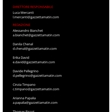
DIRETTORE RESPONSABILE
Luca Mercanti
l.mercanti@gazzettamatin.com
REDAZIONE
Alessandro Bianchet
a.bianchet@gazzettamatin.com
Danila Chenal
d.chenal@gazzettamatin.com
Erika David
e.david@gazzettamatin.com
Davide Pellegrino
d.pellegrino@gazzettamatin.com
Cinzia Timpano
c.timpano@gazzettamatin.com
Arianna Papalia
a.papalia@gazzettamatin.com
Thomas Piccot