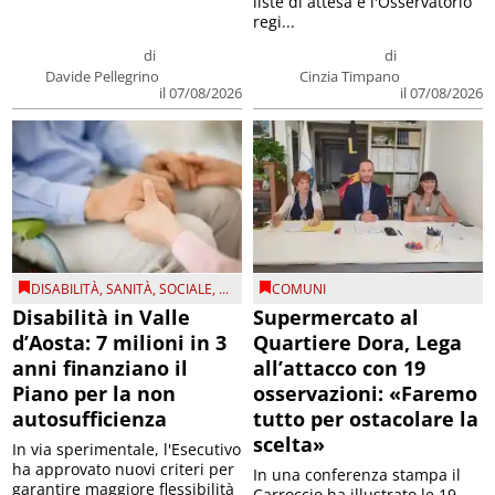
liste di attesa e l'Osservatorio
regi...
di
di
Davide Pellegrino
Cinzia Timpano
il 07/08/2026
il 07/08/2026
DISABILITÀ
,
SANITÀ
,
SOCIALE
, ...
COMUNI
Disabilità in Valle
Supermercato al
d’Aosta: 7 milioni in 3
Quartiere Dora, Lega
anni finanziano il
all’attacco con 19
Piano per la non
osservazioni: «Faremo
autosufficienza
tutto per ostacolare la
scelta»
In via sperimentale, l'Esecutivo
ha approvato nuovi criteri per
In una conferenza stampa il
garantire maggiore flessibilità
Carroccio ha illustrato le 19