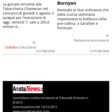
Bornyon
La giocata vincente alla
Tabaccheria Chameran nel
Revocate le due ordinanze che
concorso di giovedì 6 agosto; il
dalla scorsa settimana
jackpot per l'estrazione di
imponevano la bollitura nella
oggi, venerdì 7, sale a 205,8
pre-collina, a Saraillon e
milioni d...
Porossan
di
Redazione Aostanews.it
di
Châtillon
Erika David
il 07/08/2026
il 07/08/2026
Quotidiano online Iscrizione al Tribunale di Aosta n.
8/2012
Autorizzazione del 13/12/2012
www.gazzettamatin.com