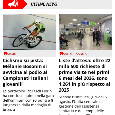
ULTIME NEWS
SPORT
SALUTE
,
SANITÀ
Ciclismo su pista:
Liste d’attesa: oltre 22
Mélanie Bosonin si
mila 500 richieste di
avvicina al podio ai
prime visite nei primi
Campionati Italiani
6 mesi del 2026, sono
giovanili
1.261 in più rispetto al
2025
La portacolori del Cicli Fiorin
ha concluso quinta nella gara
Si sono riuniti ieri, giovedì 6
dell'omnium con 95 punti a 8
agosto, l'Unità centrale di
lunghezze dalla medaglia di
gestione dell’assistenza
bronzo
sanitaria e dei tempi delle