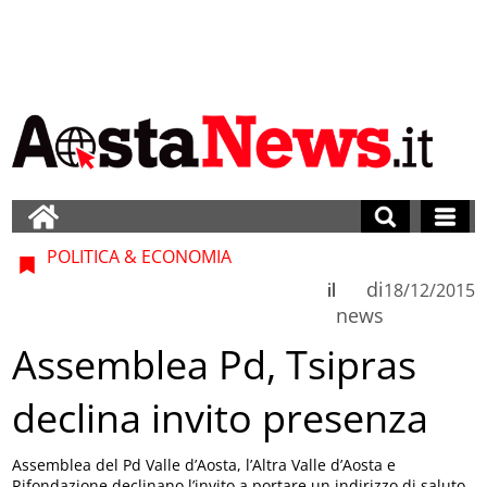
POLITICA & ECONOMIA
di
il
18/12/2015
news
Assemblea Pd, Tsipras
declina invito presenza
Assemblea del Pd Valle d’Aosta, l’Altra Valle d’Aosta e
Rifondazione declinano l’invito a portare un indirizzo di saluto.