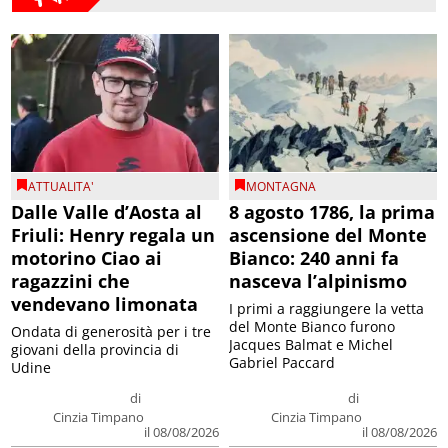
ATTUALITA'
MONTAGNA
Dalle Valle d’Aosta al
8 agosto 1786, la prima
Friuli: Henry regala un
ascensione del Monte
motorino Ciao ai
Bianco: 240 anni fa
ragazzini che
nasceva l’alpinismo
vendevano limonata
I primi a raggiungere la vetta
del Monte Bianco furono
Ondata di generosità per i tre
Jacques Balmat e Michel
giovani della provincia di
Gabriel Paccard
Udine
di
di
Cinzia Timpano
Cinzia Timpano
il 08/08/2026
il 08/08/2026