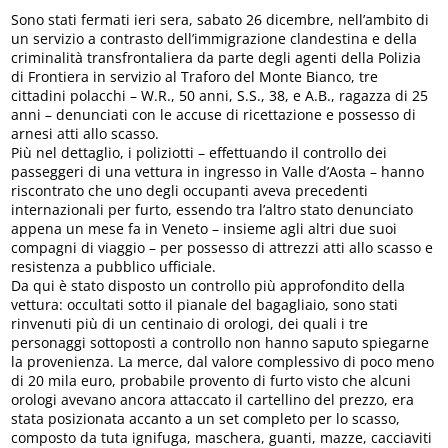
Sono stati fermati ieri sera, sabato 26 dicembre, nell’ambito di
un servizio a contrasto dell’immigrazione clandestina e della
criminalità transfrontaliera da parte degli agenti della Polizia
di Frontiera in servizio al Traforo del Monte Bianco, tre
cittadini polacchi – W.R., 50 anni, S.S., 38, e A.B., ragazza di 25
anni – denunciati con le accuse di ricettazione e possesso di
arnesi atti allo scasso.
Più nel dettaglio, i poliziotti – effettuando il controllo dei
passeggeri di una vettura in ingresso in Valle d’Aosta – hanno
riscontrato che uno degli occupanti aveva precedenti
internazionali per furto, essendo tra l’altro stato denunciato
appena un mese fa in Veneto – insieme agli altri due suoi
compagni di viaggio – per possesso di attrezzi atti allo scasso e
resistenza a pubblico ufficiale.
Da qui è stato disposto un controllo più approfondito della
vettura: occultati sotto il pianale del bagagliaio, sono stati
rinvenuti più di un centinaio di orologi, dei quali i tre
personaggi sottoposti a controllo non hanno saputo spiegarne
la provenienza. La merce, dal valore complessivo di poco meno
di 20 mila euro, probabile provento di furto visto che alcuni
orologi avevano ancora attaccato il cartellino del prezzo, era
stata posizionata accanto a un set completo per lo scasso,
composto da tuta ignifuga, maschera, guanti, mazze, cacciaviti