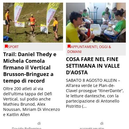
SPORT
APPUNTAMENTI
,
OGGI &
DOMANI
Trail: Daniel Thedy e
COSA FARE NEL FINE
Michela Comola
SETTIMANA IN VALLE
firmano il Vertical
D’AOSTA
Brusson-Bringuez a
tempo di record
SABATO 8 AGOSTO ALLEIN –
All’area verde Le Plan-de-
Oltre 200 atleti al via
Clavel prosegue “ItinerDante”,
dell'ultima tappa del Défì
le letture dantesche, con la
Vertical, sul podio anche
partecipazione di Antonello
Mathieu Brunod, Alex
Pistritto (...
Noussan, Miriam Di Vincenzo
e Kaitlin Allen
di
di
Davide Pellegrino
gazzettamatin