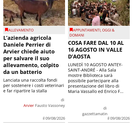
ALLEVAMENTO
APPUNTAMENTI
,
OGGI &
DOMANI
L’azienda agricola
COSA FARE DAL 10 AL
Daniele Perrier di
16 AGOSTO IN VALLE
Arvier chiede aiuto
D’AOSTA
per salvare il suo
allevamento, colpito
LUNEDÌ 10 AGOSTO ANTEY-
SAINT-ANDRÉ - Alla Sala
da un batterio
mostre Biblioteca sarà
Lanciata una raccolta fondi
possibile partecipare alla
per sostenere i costi veterinari
presentazione del libro di
e far ripartire la stalla
Maria Vassallo ed Enrico F...
di
Arvier
Fausto Vassoney
di
gazzettamatin
il 09/08/2026
il 09/08/2026