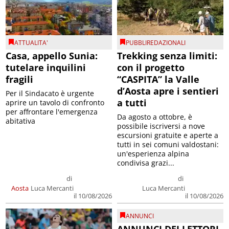
ATTUALITA'
PUBBLIREDAZIONALI
Casa, appello Sunia:
Trekking senza limiti:
tutelare inquilini
con il progetto
fragili
“CASPITA” la Valle
d’Aosta apre i sentieri
Per il Sindacato è urgente
a tutti
aprire un tavolo di confronto
per affrontare l'emergenza
Da agosto a ottobre, è
abitativa
possibile iscriversi a nove
escursioni gratuite e aperte a
tutti in sei comuni valdostani:
un'esperienza alpina
condivisa grazi...
di
di
Aosta
Luca Mercanti
Luca Mercanti
il 10/08/2026
il 10/08/2026
ANNUNCI
ANNUNCI DEI LETTORI