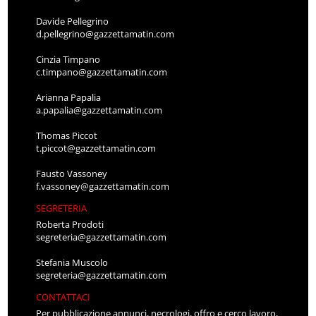
Davide Pellegrino
d.pellegrino@gazzettamatin.com
Cinzia Timpano
c.timpano@gazzettamatin.com
Arianna Papalia
a.papalia@gazzettamatin.com
Thomas Piccot
t.piccot@gazzettamatin.com
Fausto Vassoney
f.vassoney@gazzettamatin.com
SEGRETERIA
Roberta Prodoti
segreteria@gazzettamatin.com
Stefania Muscolo
segreteria@gazzettamatin.com
CONTATTACI
Per pubblicazione annunci, necrologi, offro e cerco lavoro,