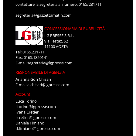
contattare la segreteria al numero: 0165/231711
segreteria@gazzettamatin.com
CONCESSIONARIA DI PUBBLICITÀ
LG PRESSE S.R.L.
via Festaz, 52
11100 AOSTA
Tel: 0165.231711
Fax: 0165.1820141
E-mail
segreteria@lgpresse.com
RESPONSABILE DI AGENZIA
Arianna Gori Chisari
E-mail
a.chisari@lgpresse.com
Account
Luca Torino
l.torino@lgpresse.com
Ivana Cretier
i.cretier@lgpresse.com
Daniele Fimiano
d.fimiano@lgpresse.com