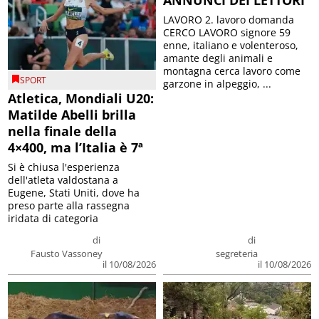
LAVORO 2. lavoro domanda
CERCO LAVORO signore 59
enne, italiano e volenteroso,
amante degli animali e
montagna cerca lavoro come
SPORT
garzone in alpeggio, ...
Atletica, Mondiali U20:
Matilde Abelli brilla
nella finale della
4×400, ma l’Italia è 7ª
Si è chiusa l'esperienza
dell'atleta valdostana a
Eugene, Stati Uniti, dove ha
preso parte alla rassegna
iridata di categoria
di
di
Fausto Vassoney
segreteria
il 10/08/2026
il 10/08/2026