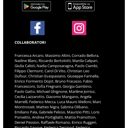
COLLABORATORI
Francesca Arcaro, Massimo Altini, Corrado Bellora,
Nadine Blanc, Riccardo Bortolotti, Manila Calipari,
Giulia Calisti, Nadia Camposaragna, Paolo Ciambi,
Filippo Clermont, Carol Di Vito, Christian Leo
Dufour, Christian Evaspasiano, Giuseppe Farinella,
Enrico Formento Dojot, Bruno Fracasso, Fabio
Francesconi, Sofia Fregnani, Giorgia Gambino,
Paolo Gatto, Michael Ghignone, Marlène Jorrioz,
Cecilia Lazzarotto, Giacomo Mangano, Angela
Marrelli, Federico Mecca, Luca Mauro Melloni, Marc
Montrosset, Matteo Nigra, Sabrina Olibano,
Emiliano Pala, Gabriele Peloso, Maurizio Pitti, Loris
Ponsetto, Andrea Portigliatti, Mattia Pramotton,
Deniel Pession, Raffaele Romano, Enrico Ruggeri,
Riccardo Savoye, Federica Tercinod, Federico