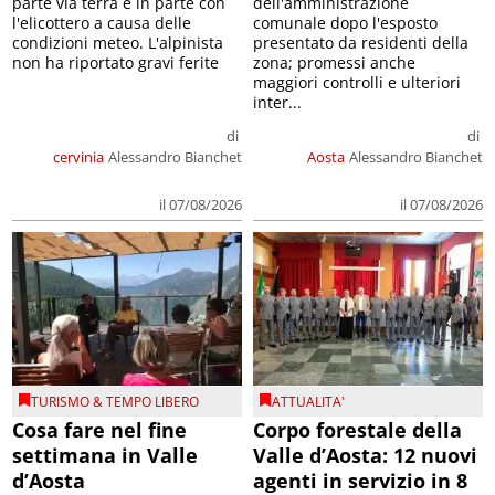
parte via terra e in parte con
dell'amministrazione
l'elicottero a causa delle
comunale dopo l'esposto
condizioni meteo. L'alpinista
presentato da residenti della
non ha riportato gravi ferite
zona; promessi anche
maggiori controlli e ulteriori
inter...
di
di
cervinia
Alessandro Bianchet
Aosta
Alessandro Bianchet
il 07/08/2026
il 07/08/2026
TURISMO & TEMPO LIBERO
ATTUALITA'
Cosa fare nel fine
Corpo forestale della
settimana in Valle
Valle d’Aosta: 12 nuovi
d’Aosta
agenti in servizio in 8