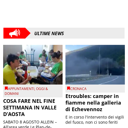
ULTIME NEWS
APPUNTAMENTI
,
OGGI &
CRONACA
DOMANI
Etroubles: camper in
COSA FARE NEL FINE
fiamme nella galleria
SETTIMANA IN VALLE
di Echevennoz
D’AOSTA
E in corso l'intervento dei vigili
SABATO 8 AGOSTO ALLEIN –
del fuoco, non ci sono feriti
All’area verde Le Plan-de-