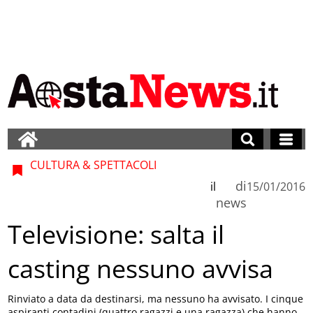
CULTURA & SPETTACOLI
di
il
15/01/2016
news
Televisione: salta il
casting nessuno avvisa
Rinviato a data da destinarsi, ma nessuno ha avvisato. I cinque
aspiranti contadini (quattro ragazzi e una ragazza) che hanno