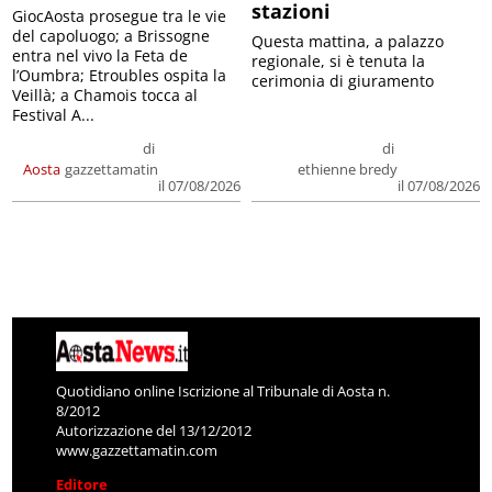
stazioni
GiocAosta prosegue tra le vie
del capoluogo; a Brissogne
Questa mattina, a palazzo
entra nel vivo la Feta de
regionale, si è tenuta la
l’Oumbra; Etroubles ospita la
cerimonia di giuramento
Veillà; a Chamois tocca al
Festival A...
di
di
Aosta
gazzettamatin
ethienne bredy
il 07/08/2026
il 07/08/2026
Quotidiano online Iscrizione al Tribunale di Aosta n.
8/2012
Autorizzazione del 13/12/2012
www.gazzettamatin.com
Editore