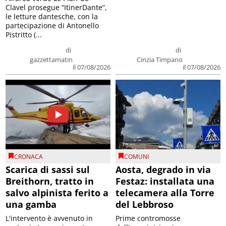
Clavel prosegue “ItinerDante”,
le letture dantesche, con la
partecipazione di Antonello
Pistritto (...
di
di
gazzettamatin
Cinzia Timpano
il 07/08/2026
il 07/08/2026
CRONACA
COMUNI
Scarica di sassi sul
Aosta, degrado in via
Breithorn, tratto in
Festaz: installata una
salvo alpinista ferito a
telecamera alla Torre
una gamba
del Lebbroso
L'intervento è avvenuto in
Prime contromosse