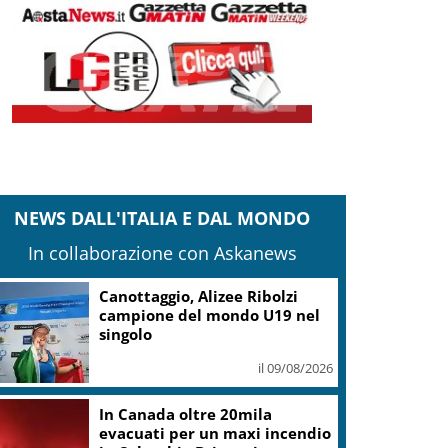
NEWS DALL'ITALIA E DAL MONDO
In collaborazione con Askanews
Nagasaki, 81 anni dopo
l’atomica: “Il nucleare è male
assoluto”
il 09/08/2026
Coldiretti: Filiera bufalina
solida ed in crescita continua