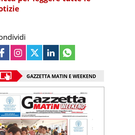
otizie
ondividi
GAZZETTA MATIN E WEEKEND