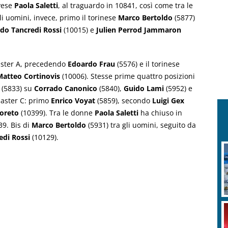
ovese
Paola Saletti
, al traguardo in 10841, così come tra le
i uomini, invece, primo il torinese
Marco Bertoldo
(5877)
do Tancredi Rossi
(10015) e
Julien Perrod Jammaron
 Master A, precedendo
Edoardo Frau
(5576) e il torinese
Matteo Cortinovis
(10006). Stesse prime quattro posizioni
(5833) su
Corrado Canonico
(5840),
Guido Lami
(5952) e
 Master C: primo
Enrico Voyat
(5859), secondo
Luigi Gex
Loreto
(10399). Tra le donne
Paola Saletti
ha chiuso in
39. Bis di
Marco Bertoldo
(5931) tra gli uomini, seguito da
edi Rossi
(10129).