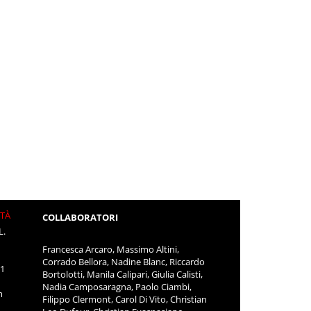
ITÀ
COLLABORATORI
L.
Francesca Arcaro, Massimo Altini,
Corrado Bellora, Nadine Blanc, Riccardo
11
Bortolotti, Manila Calipari, Giulia Calisti,
Nadia Camposaragna, Paolo Ciambi,
m
Filippo Clermont, Carol Di Vito, Christian