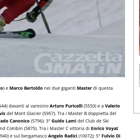
to
) e
Marco Bertoldo
nei due giganti
Master
di questa
44) davanti al varesino
Arturo Puricelli
(5550) e a
Valerio
vis
del Mont Glacier (5957). Tra i Master B doppietta del
rado Canonico
(5796); 3°
Guido Lami
del Club de Ski
d Combin (5875). Tra i Master C vittoria di
Enrico Voyat
40) e sul bergamasco
Angelo Radici
(10072); 5°
Fulvio Di