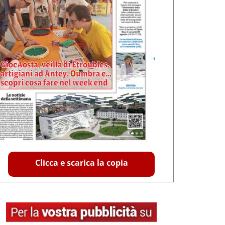
Clicca e scarica la copia