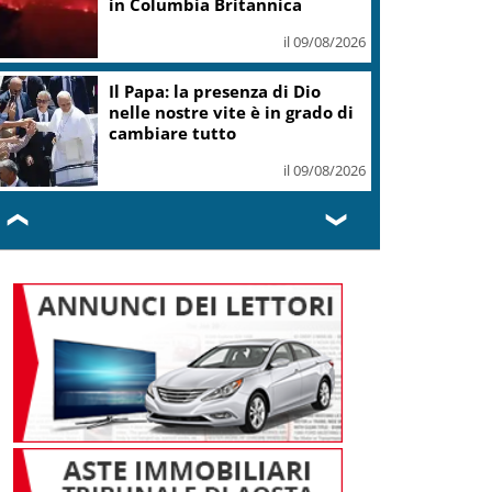
il 09/08/2026
Nals Margreid racconta
l’estate con tre vini simbolo
dell’Alto Adige
il 09/08/2026
❮
❯