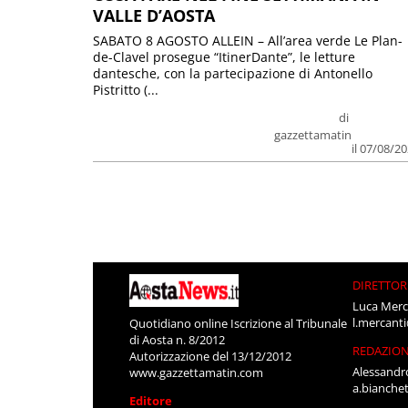
VALLE D’AOSTA
SABATO 8 AGOSTO ALLEIN – All’area verde Le Plan-
de-Clavel prosegue “ItinerDante”, le letture
dantesche, con la partecipazione di Antonello
Pistritto (...
di
gazzettamatin
il 07/08/2
DIRETTOR
Luca Merc
l.mercant
Quotidiano online Iscrizione al Tribunale
di Aosta n. 8/2012
REDAZIO
Autorizzazione del 13/12/2012
Alessandr
www.gazzettamatin.com
a.bianche
Editore