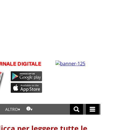
ALTRO
licca per leggere tutte le