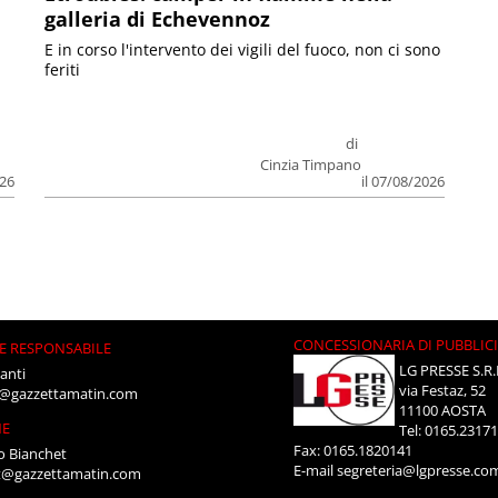
galleria di Echevennoz
E in corso l'intervento dei vigili del fuoco, non ci sono
feriti
di
Cinzia Timpano
026
il 07/08/2026
CONCESSIONARIA DI PUBBLIC
E RESPONSABILE
LG PRESSE S.R.
anti
via Festaz, 52
i@gazzettamatin.com
11100 AOSTA
NE
Tel: 0165.2317
Fax: 0165.1820141
o Bianchet
E-mail
segreteria@lgpresse.co
t@gazzettamatin.com