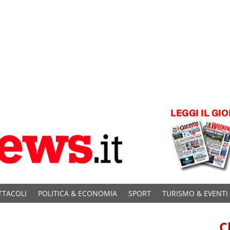
TTACOLI
POLITICA & ECONOMIA
SPORT
TURISMO & EVENTI
C