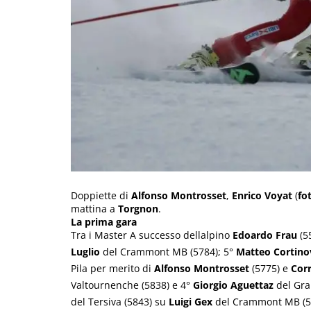
Doppiette di
Alfonso Montrosset
,
Enrico Voyat
(
fo
mattina a
Torgnon
.
La prima gara
Tra i Master A successo dellalpino
Edoardo Frau
(55
Luglio
del Crammont MB (5784); 5°
Matteo Cortino
Pila per merito di
Alfonso Montrosset
(5775) e
Cor
Valtournenche (5838) e 4°
Giorgio Aguettaz
del Gran
del Tersiva (5843) su
Luigi Gex
del Crammont MB (59