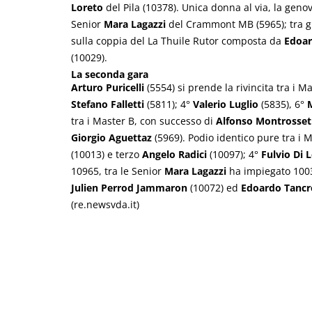
Loreto
del Pila (10378). Unica donna al via, la gen
Senior
Mara Lagazzi
del Crammont MB (5965); tra gl
sulla coppia del La Thuile Rutor composta da
Edoar
(10029).
La seconda gara
Arturo Puricelli
(5554) si prende la rivincita tra i
Stefano Falletti
(5811); 4°
Valerio Luglio
(5835), 6°
tra i Master B, con successo di
Alfonso Montrosset
Giorgio Aguettaz
(5969). Podio identico pure tra i
(10013) e terzo
Angelo Radici
(10097); 4°
Fulvio Di 
10965, tra le Senior
Mara Lagazzi
ha impiegato 100
Julien Perrod Jammaron
(10072) ed
Edoardo Tancr
(re.newsvda.it)