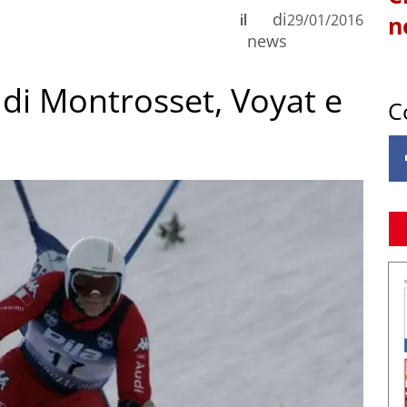
di
il
29/01/2016
n
news
 di Montrosset, Voyat e
C