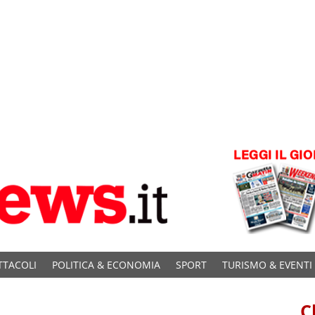
TTACOLI
POLITICA & ECONOMIA
SPORT
TURISMO & EVENTI
C