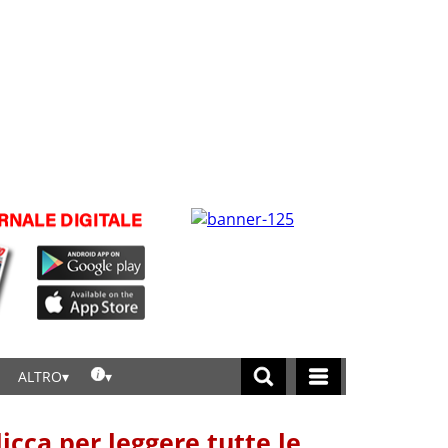
ALTRO
licca per leggere tutte le