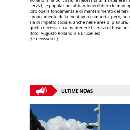
Rollandin ha poi citato la necessità di mantenere i s
servizi, le popolazioni abbandonerebbero le montag
loro opera fondamentale di mantenimento del territor
spopolamento della montagna comporta, però, notevol
sia di impatto sociale, anche nelle aree di pianura
quello necessario a mantenere i servizi di base ne
(foto: Augusto Rollandin a Bruxelles)
(re.newsvda.it)
ULTIME NEWS