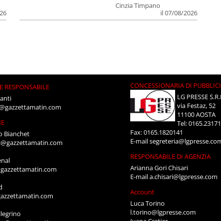
Cinzia Timpano
026
il 07/08/2026
CONCESSIONARIA DI PUBBLIC
E RESPONSABILE
LG PRESSE S.R.
anti
via Festaz, 52
i@gazzettamatin.com
11100 AOSTA
NE
Tel: 0165.2317
Fax: 0165.1820141
o Bianchet
E-mail
segreteria@lgpresse.co
t@gazzettamatin.com
RESPONSABILE DI AGENZIA
enal
Arianna Gori Chisari
gazzettamatin.com
E-mail
a.chisari@lgpresse.com
d
Account
azzettamatin.com
Luca Torino
l.torino@lgpresse.com
legrino