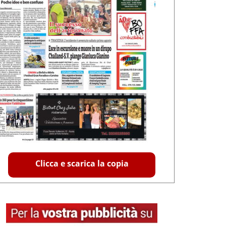
Clicca e scarica la copia