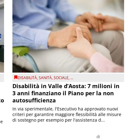
DISABILITÀ
,
SANITÀ
,
SOCIALE
, ...
Disabilità in Valle d’Aosta: 7 milioni in
3 anni finanziano il Piano per la non
to
autosufficienza
In via sperimentale, l'Esecutivo ha approvato nuovi
criteri per garantire maggiore flessibilità alle misure
di sostegno per esempio per l'assistenza d...
le
di