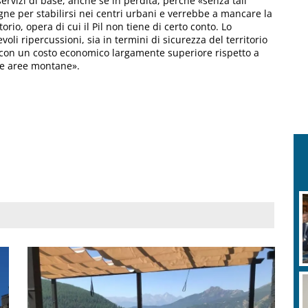
ervizi di base, anche se in perdita, perché «senza tali
ne per stabilirsi nei centri urbani e verrebbe a mancare la
io, opera di cui il Pil non tiene di certo conto. Lo
i ripercussioni, sia in termini di sicurezza del territorio
, con un costo economico largamente superiore rispetto a
lle aree montane».