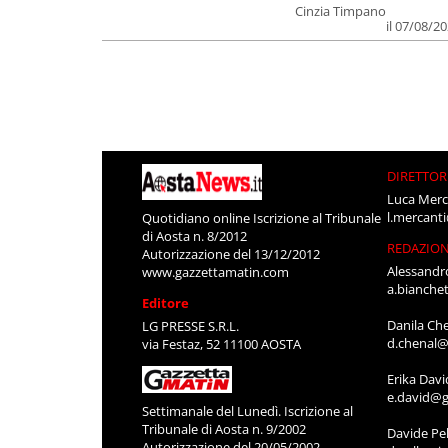
Cinzia Timpano
il 07/08/2
DIRETTOR
Luca Merc
l.mercant
Quotidiano online Iscrizione al Tribunale
di Aosta n. 8/2012
REDAZIO
Autorizzazione del 13/12/2012
Alessandr
www.gazzettamatin.com
a.bianche
Editore
Danila Ch
LG PRESSE S.R.L.
d.chenal@
via Festaz, 52 11100 AOSTA
Erika Davi
e.david@g
Settimanale del Lunedì. Iscrizione al
Tribunale di Aosta n. 9/2002
Davide Pel
Autorizzazione del 20/05/2002