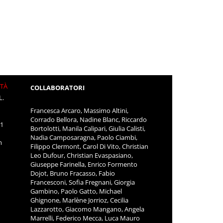
ITÀ
COLLABORATORI
L.
Francesca Arcaro, Massimo Altini,
Corrado Bellora, Nadine Blanc, Riccardo
11
Bortolotti, Manila Calipari, Giulia Calisti,
Nadia Camposaragna, Paolo Ciambi,
m
Filippo Clermont, Carol Di Vito, Christian
Leo Dufour, Christian Evaspasiano,
Giuseppe Farinella, Enrico Formento
Dojot, Bruno Fracasso, Fabio
Francesconi, Sofia Fregnani, Giorgia
Gambino, Paolo Gatto, Michael
Ghignone, Marlène Jorrioz, Cecilia
Lazzarotto, Giacomo Mangano, Angela
Marrelli, Federico Mecca, Luca Mauro