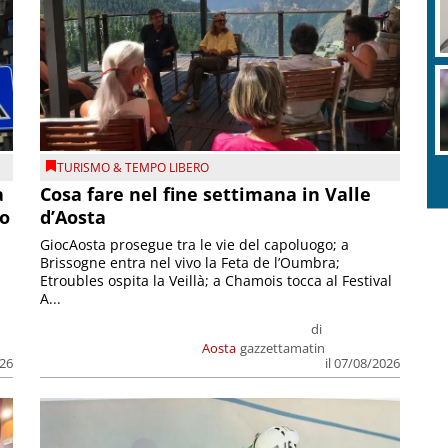
TURISMO & TEMPO LIBERO
a
Cosa fare nel fine settimana in Valle
so
d’Aosta
GiocAosta prosegue tra le vie del capoluogo; a
Brissogne entra nel vivo la Feta de l’Oumbra;
.
Etroubles ospita la Veillà; a Chamois tocca al Festival
A...
di
Aosta
gazzettamatin
026
il 07/08/2026