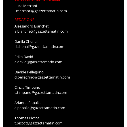
Luca Mercanti
l.mercanti@gazzettamatin.com
REDAZIONE
Alessandro Bianchet
a.bianchet@gazzettamatin.com
Danila Chenal
d.chenal@gazzettamatin.com
Erika David
e.david@gazzettamatin.com
Davide Pellegrino
d.pellegrino@gazzettamatin.com
Cinzia Timpano
c.timpano@gazzettamatin.com
Arianna Papalia
a.papalia@gazzettamatin.com
Thomas Piccot
t.piccot@gazzettamatin.com