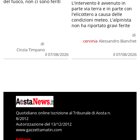
del fuoco, non ci sono feriti
L'intervento è avvenuto in
parte via terra e in parte con
l'elicottero a causa delle
condizioni meteo. L'alpinista
non ha riportato gravi ferite
di
cervinia
Alessandro Bianchet
di
Cinzia Timpano
il 07/08/2026
il 07/08/2026
Quotidiano online Iscrizione al Tribunale di Aosta n.
8/2012
Autorizzazione del 13/12/2012
www.gazzettamatin.com
Editore