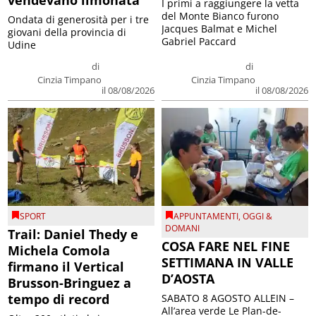
vendevano limonata
I primi a raggiungere la vetta
del Monte Bianco furono
Ondata di generosità per i tre
Jacques Balmat e Michel
giovani della provincia di
Gabriel Paccard
Udine
di
di
Cinzia Timpano
Cinzia Timpano
il 08/08/2026
il 08/08/2026
SPORT
APPUNTAMENTI
,
OGGI &
DOMANI
Trail: Daniel Thedy e
COSA FARE NEL FINE
Michela Comola
SETTIMANA IN VALLE
firmano il Vertical
D’AOSTA
Brusson-Bringuez a
tempo di record
SABATO 8 AGOSTO ALLEIN –
All’area verde Le Plan-de-