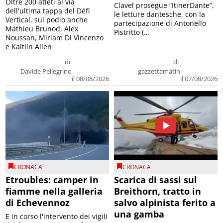
Oltre 200 atleti al via
Clavel prosegue “ItinerDante”,
dell'ultima tappa del Défì
le letture dantesche, con la
Vertical, sul podio anche
partecipazione di Antonello
Mathieu Brunod, Alex
Pistritto (...
Noussan, Miriam Di Vincenzo
e Kaitlin Allen
di
di
Davide Pellegrino
gazzettamatin
il 08/08/2026
il 07/08/2026
CRONACA
CRONACA
Etroubles: camper in
Scarica di sassi sul
fiamme nella galleria
Breithorn, tratto in
di Echevennoz
salvo alpinista ferito a
una gamba
E in corso l'intervento dei vigili