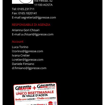
via Festaz, 52
11100 AOSTA
Tel: 0165.231711
Fax: 0165.1820141
E-mail
segreteria@lgpresse.com
RESPONSABILE DI AGENZIA
Arianna Gori Chisari
E-mail
a.chisari@lgpresse.com
Account
Luca Torino
l.torino@lgpresse.com
Ivana Cretier
i.cretier@lgpresse.com
Daniele Fimiano
d.fimiano@lgpresse.com