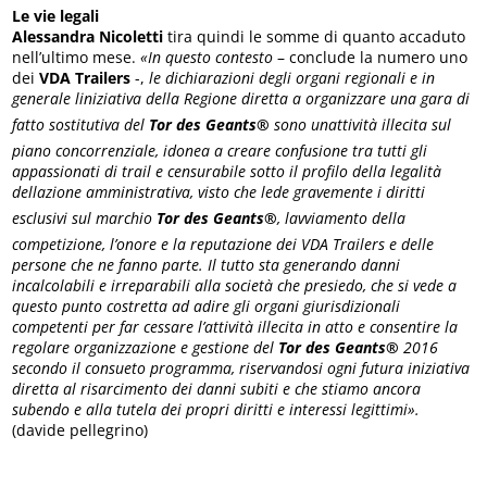
Le vie legali
Alessandra Nicoletti
tira quindi le somme di quanto accaduto
nell’ultimo mese.
«In questo contesto
– conclude la numero uno
dei
VDA Trailers
-,
le dichiarazioni degli organi regionali e in
generale liniziativa della Regione diretta a organizzare una gara di
fatto sostitutiva del
Tor des Geants®
sono unattività illecita sul
piano concorrenziale, idonea a creare confusione tra tutti gli
appassionati di trail e censurabile sotto il profilo della legalità
dellazione amministrativa, visto che lede gravemente i diritti
esclusivi sul marchio
Tor des Geants®
, lavviamento della
competizione, l’onore e la reputazione dei VDA Trailers e delle
persone che ne fanno parte. Il tutto sta generando danni
incalcolabili e irreparabili alla società che presiedo, che si vede a
questo punto costretta ad adire gli organi giurisdizionali
competenti per far cessare l’attività illecita in atto e consentire la
regolare organizzazione e gestione del
Tor des Geants®
2016
secondo il consueto programma, riservandosi ogni futura iniziativa
diretta al risarcimento dei danni subiti e che stiamo ancora
subendo e alla tutela dei propri diritti e interessi legittimi».
(davide pellegrino)