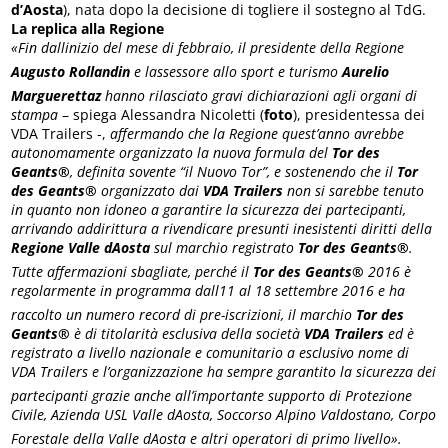
d’Aosta
), nata dopo la decisione di togliere il sostegno al TdG.
La replica alla Regione
«Fin dallinizio del mese di febbraio, il presidente della Regione
Augusto Rollandin
e lassessore allo sport e turismo
Aurelio
Marguerettaz
hanno rilasciato gravi dichiarazioni agli organi di
stampa
– spiega Alessandra Nicoletti (
foto
), presidentessa dei
VDA Trailers -,
affermando che la Regione quest’anno avrebbe
autonomamente organizzato la nuova formula del
Tor des
Geants®
, definita sovente “il Nuovo Tor”, e sostenendo che il
Tor
des Geants®
organizzato dai
VDA Trailers
non si sarebbe tenuto
in quanto non idoneo a garantire la sicurezza dei partecipanti,
arrivando addirittura a rivendicare presunti inesistenti diritti della
Regione Valle dAosta
sul marchio registrato
Tor des Geants®
.
Tutte affermazioni sbagliate, perché il
Tor des Geants®
2016 è
regolarmente in programma dall11 al 18 settembre 2016 e ha
raccolto un numero record di pre-iscrizioni, il marchio
Tor des
Geants®
è di titolarità esclusiva della società
VDA Trailers
ed è
registrato a livello nazionale e comunitario a esclusivo nome di
VDA Trailers e l’organizzazione ha sempre garantito la sicurezza dei
partecipanti grazie anche all’importante supporto di Protezione
Civile, Azienda USL Valle dAosta, Soccorso Alpino Valdostano, Corpo
Forestale della Valle dAosta e altri operatori di primo livello».