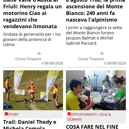
Friuli: Henry regala un
ascensione del Monte
motorino Ciao ai
Bianco: 240 anni fa
ragazzini che
nasceva l’alpinismo
vendevano limonata
I primi a raggiungere la vetta
del Monte Bianco furono
Ondata di generosità per i tre
Jacques Balmat e Michel
giovani della provincia di
Gabriel Paccard
Udine
di
di
Cinzia Timpano
Cinzia Timpano
il 08/08/2026
il 08/08/2026
SPORT
APPUNTAMENTI
,
OGGI &
DOMANI
Trail: Daniel Thedy e
COSA FARE NEL FINE
Michela Comola