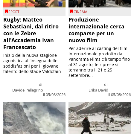
SPORT
CINEMA
Rugby: Matteo
Produzione
Sebastiani, dal ritiro
internazionale cerca
con le Zebre
comparse per un
all’Accademia Ivan
nuovo film
Francescato
Per aderire al casting del film
internazionale prodotto da
Inizio della nuova stagione
Panorama Films c'è tempo fino
agonistica all'insegna delle
al 31 agosto; le riprese si
soddisfazioni per il giovane
terranno tra il 21 e 25
talento dello Stade Valdôtain
settembre...
di
di
Davide Pellegrino
Erika David
il 05/08/2026
il 05/08/2026