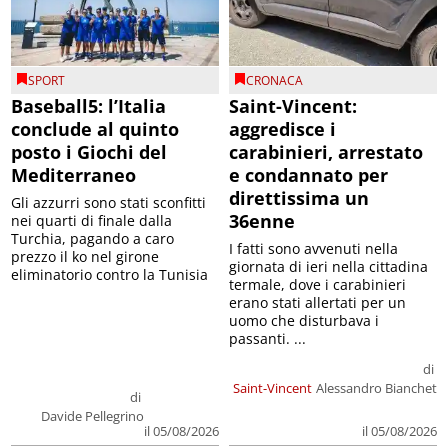
SPORT
CRONACA
Baseball5: l’Italia
Saint-Vincent:
conclude al quinto
aggredisce i
posto i Giochi del
carabinieri, arrestato
Mediterraneo
e condannato per
direttissima un
Gli azzurri sono stati sconfitti
36enne
nei quarti di finale dalla
Turchia, pagando a caro
I fatti sono avvenuti nella
prezzo il ko nel girone
giornata di ieri nella cittadina
eliminatorio contro la Tunisia
termale, dove i carabinieri
erano stati allertati per un
uomo che disturbava i
passanti. ...
di
Saint-Vincent
Alessandro Bianchet
di
Davide Pellegrino
il 05/08/2026
il 05/08/2026