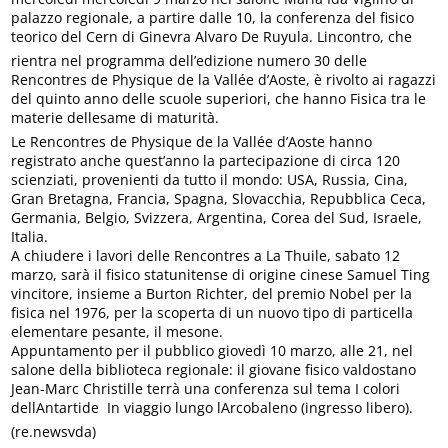
palazzo regionale, a partire dalle 10, la conferenza del fisico
teorico del Cern di Ginevra Alvaro De Ruyula. Lincontro, che
rientra nel programma dell’edizione numero 30 delle
Rencontres de Physique de la Vallée d’Aoste, è rivolto ai ragazzi
del quinto anno delle scuole superiori, che hanno Fisica tra le
materie dellesame di maturità.
Le Rencontres de Physique de la Vallée d’Aoste hanno
registrato anche quest’anno la partecipazione di circa 120
scienziati, provenienti da tutto il mondo: USA, Russia, Cina,
Gran Bretagna, Francia, Spagna, Slovacchia, Repubblica Ceca,
Germania, Belgio, Svizzera, Argentina, Corea del Sud, Israele,
Italia.
A chiudere i lavori delle Rencontres a La Thuile, sabato 12
marzo, sarà il fisico statunitense di origine cinese Samuel Ting
vincitore, insieme a Burton Richter, del premio Nobel per la
fisica nel 1976, per la scoperta di un nuovo tipo di particella
elementare pesante, il mesone.
Appuntamento per il pubblico giovedì 10 marzo, alle 21, nel
salone della biblioteca regionale: il giovane fisico valdostano
Jean-Marc Christille terrà una conferenza sul tema I colori
dellAntartide  In viaggio lungo lArcobaleno (ingresso libero).
(re.newsvda)