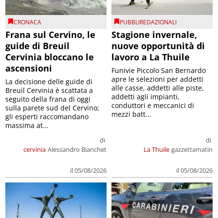
CRONACA
PUBBLIREDAZIONALI
Frana sul Cervino, le
Stagione invernale,
guide di Breuil
nuove opportunità di
Cervinia bloccano le
lavoro a La Thuile
ascensioni
Funivie Piccolo San Bernardo
apre le selezioni per addetti
La decisione delle guide di
alle casse, addetti alle piste,
Breuil Cervinia è scattata a
addetti agli impianti,
seguito della frana di oggi
conduttori e meccanici di
sulla parete sud del Cervino;
mezzi batt...
gli esperti raccomandano
massima at...
di
di
cervinia
Alessandro Bianchet
La Thuile
gazzettamatin
il 05/08/2026
il 05/08/2026