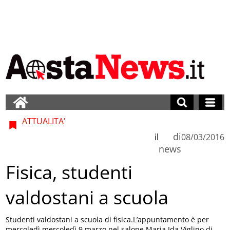
ATTUALITA'
di
il
08/03/2016
news
Fisica, studenti
valdostani a scuola
Studenti valdostani a scuola di fisica.L’appuntamento è per
mercoledì mercoledì 9 marzo nel salone Maria Ida Viglino di