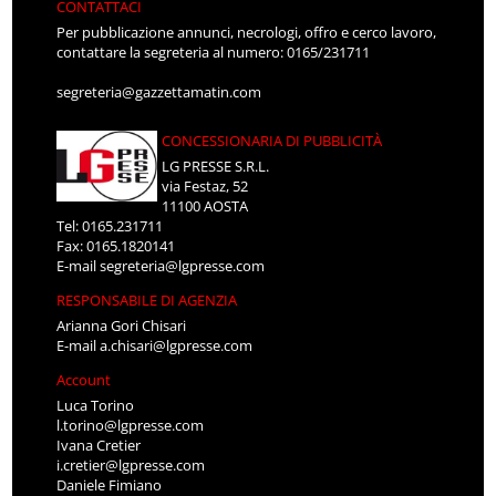
CONTATTACI
Per pubblicazione annunci, necrologi, offro e cerco lavoro,
contattare la segreteria al numero: 0165/231711
segreteria@gazzettamatin.com
CONCESSIONARIA DI PUBBLICITÀ
LG PRESSE S.R.L.
via Festaz, 52
11100 AOSTA
Tel: 0165.231711
Fax: 0165.1820141
E-mail
segreteria@lgpresse.com
RESPONSABILE DI AGENZIA
Arianna Gori Chisari
E-mail
a.chisari@lgpresse.com
Account
Luca Torino
l.torino@lgpresse.com
Ivana Cretier
i.cretier@lgpresse.com
Daniele Fimiano