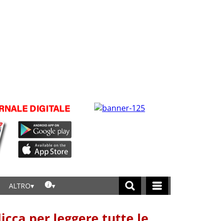
ALTRO
licca per leggere tutte le