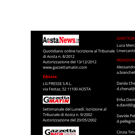
DIRETTOR
Luca Merc
l.mercant
Quotidiano online Iscrizione al Tribunale
di Aosta n. 8/2012
REDAZIO
Autorizzazione del 13/12/2012
Alessandr
www.gazzettamatin.com
a.bianche
Editore
Danila Ch
LG PRESSE S.R.L.
d.chenal@
via Festaz, 52 11100 AOSTA
Erika Davi
e.david@g
Settimanale del Lunedì. Iscrizione al
Tribunale di Aosta n. 9/2002
Davide Pel
Autorizzazione del 20/05/2002
d.pellegr
Cinzia Ti