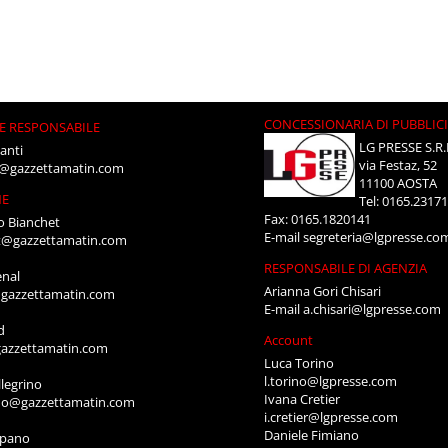
CONCESSIONARIA DI PUBBLIC
E RESPONSABILE
LG PRESSE S.R.
anti
via Festaz, 52
i@gazzettamatin.com
11100 AOSTA
NE
Tel: 0165.2317
Fax: 0165.1820141
o Bianchet
E-mail
segreteria@lgpresse.co
t@gazzettamatin.com
RESPONSABILE DI AGENZIA
enal
Arianna Gori Chisari
gazzettamatin.com
E-mail
a.chisari@lgpresse.com
d
Account
azzettamatin.com
Luca Torino
l.torino@lgpresse.com
legrino
Ivana Cretier
ino@gazzettamatin.com
i.cretier@lgpresse.com
Daniele Fimiano
mpano