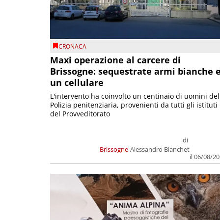
CRONACA
Maxi operazione al carcere di
Brissogne: sequestrate armi bianche 
un cellulare
L'intervento ha coinvolto un centinaio di uomini del
Polizia penitenziaria, provenienti da tutti gli istituti
del Provveditorato
di
Brissogne
Alessandro Bianchet
il 06/08/2