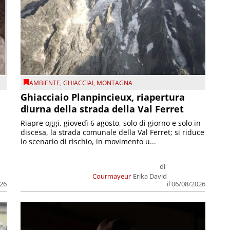
AMBIENTE
,
GHIACCIAI
,
MONTAGNA
Ghiacciaio Planpincieux, riapertura
diurna della strada della Val Ferret
Riapre oggi, giovedì 6 agosto, solo di giorno e solo in
discesa, la strada comunale della Val Ferret; si riduce
lo scenario di rischio, in movimento u...
di
Courmayeur
Erika David
026
il 06/08/2026