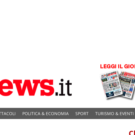
TTACOLI
POLITICA & ECONOMIA
SPORT
TURISMO & EVENTI
C