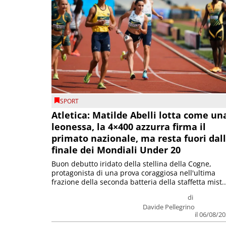
SPORT
Atletica: Matilde Abelli lotta come un
leonessa, la 4×400 azzurra firma il
primato nazionale, ma resta fuori dal
finale dei Mondiali Under 20
Buon debutto iridato della stellina della Cogne,
protagonista di una prova coraggiosa nell'ultima
frazione della seconda batteria della staffetta mist..
di
Davide Pellegrino
il 06/08/2