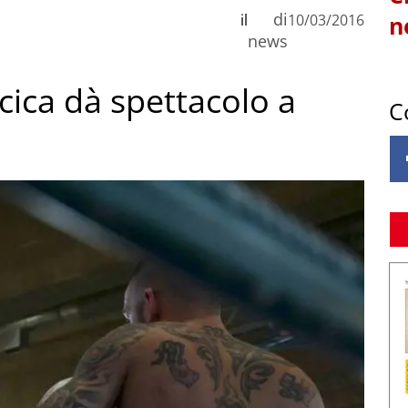
di
il
10/03/2016
n
news
ica dà spettacolo a
C