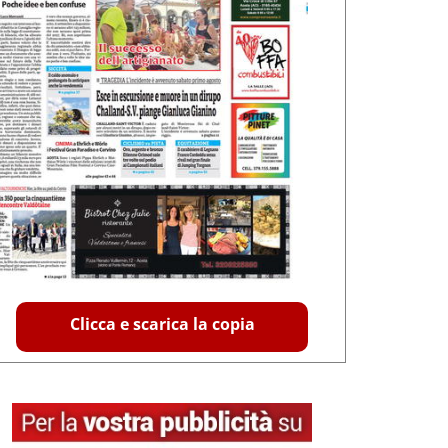
Clicca e scarica la copia