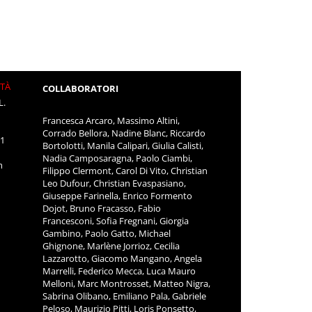
ITÀ
COLLABORATORI
L.
Francesca Arcaro, Massimo Altini,
Corrado Bellora, Nadine Blanc, Riccardo
11
Bortolotti, Manila Calipari, Giulia Calisti,
Nadia Camposaragna, Paolo Ciambi,
m
Filippo Clermont, Carol Di Vito, Christian
Leo Dufour, Christian Evaspasiano,
Giuseppe Farinella, Enrico Formento
Dojot, Bruno Fracasso, Fabio
Francesconi, Sofia Fregnani, Giorgia
Gambino, Paolo Gatto, Michael
Ghignone, Marlène Jorrioz, Cecilia
Lazzarotto, Giacomo Mangano, Angela
Marrelli, Federico Mecca, Luca Mauro
Melloni, Marc Montrosset, Matteo Nigra,
Sabrina Olibano, Emiliano Pala, Gabriele
Peloso, Maurizio Pitti, Loris Ponsetto,