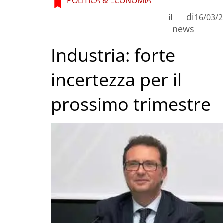
POLITICA & ECONOMIA
di
il
16/03/
news
Industria: forte
incertezza per il
prossimo trimestre