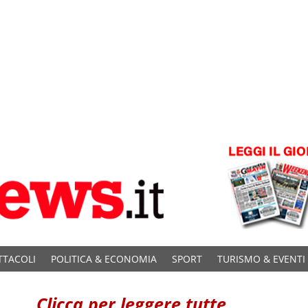
TTACOLI
POLITICA & ECONOMIA
SPORT
TURISMO & EVENTI
Clicca per leggere tutte