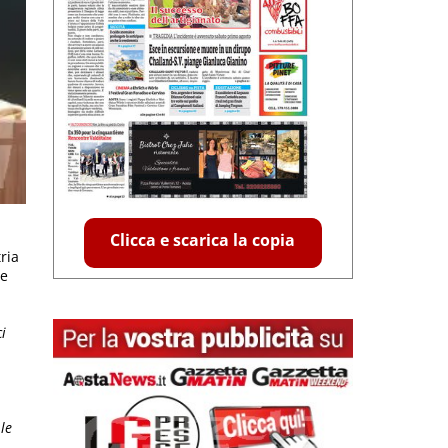
Clicca e scarica la copia
ria
te
i
 le