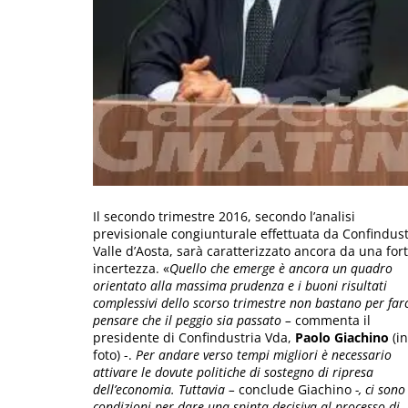
Il secondo trimestre 2016, secondo l’analisi
previsionale congiunturale effettuata da Confindust
Valle d’Aosta, sarà caratterizzato ancora da una for
incertezza. «
Quello che emerge è ancora un quadro
orientato alla massima prudenza e i buoni risultati
complessivi dello scorso trimestre non bastano per farc
pensare che il peggio sia passato –
commenta il
presidente di Confindustria Vda,
Paolo Giachino
(in
foto) -.
Per andare verso tempi migliori è necessario
attivare le dovute politiche di sostegno di ripresa
dell’economia. Tuttavia –
conclude Giachino
-, ci sono
condizioni per dare una spinta decisiva al processo di