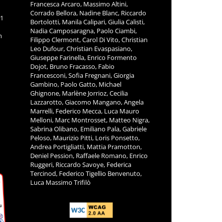
Francesca Arcaro, Massimo Altini,
Corrado Bellora, Nadine Blanc, Riccardo
11
Bortolotti, Manila Calipari, Giulia Calisti,
Nadia Camposaragna, Paolo Ciambi,
m
Filippo Clermont, Carol Di Vito, Christian
Leo Dufour, Christian Evaspasiano,
Giuseppe Farinella, Enrico Formento
Dojot, Bruno Fracasso, Fabio
Francesconi, Sofia Fregnani, Giorgia
Gambino, Paolo Gatto, Michael
Ghignone, Marlène Jorrioz, Cecilia
Lazzarotto, Giacomo Mangano, Angela
Marrelli, Federico Mecca, Luca Mauro
Melloni, Marc Montrosset, Matteo Nigra,
Sabrina Olibano, Emiliano Pala, Gabriele
Peloso, Maurizio Pitti, Loris Ponsetto,
Andrea Portigliatti, Mattia Pramotton,
Deniel Pession, Raffaele Romano, Enrico
Ruggeri, Riccardo Savoye, Federica
Tercinod, Federico Tigellio Benvenuto,
Luca Massimo Trifilò