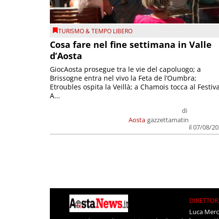
TURISMO & TEMPO LIBERO
Cosa fare nel fine settimana in Valle
d’Aosta
GiocAosta prosegue tra le vie del capoluogo; a
Brissogne entra nel vivo la Feta de l’Oumbra;
Etroubles ospita la Veillà; a Chamois tocca al Festiva
A...
di
Aosta
gazzettamatin
il 07/08/2
DIRETTOR
Luca Merc