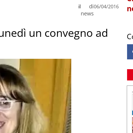
di
il
06/04/2016
n
news
 lunedì un convegno ad
C