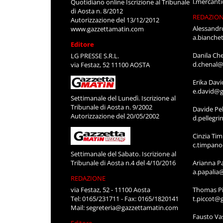
l.mercant
Quotidiano online Iscrizione al Tribunale
di Aosta n. 8/2012
REDAZIO
Autorizzazione del 13/12/2012
Alessandr
www.gazzettamatin.com
a.bianche
Editore
Danila Ch
LG PRESSE S.R.L.
d.chenal@
via Festaz, 52 11100 AOSTA
Erika Davi
e.david@g
Settimanale del Lunedì. Iscrizione al
Tribunale di Aosta n. 9/2002
Davide Pel
Autorizzazione del 20/05/2002
d.pellegr
Cinzia Ti
c.timpan
Settimanale del Sabato. Iscrizione al
Tribunale di Aosta n.4 del 4/10/2016
Arianna P
a.papalia
REDAZIONE
via Festaz, 52 - 11100 Aosta
Thomas Pi
Tel: 0165/231711 - Fax: 0165/1820141
t.piccot@
Mail:
segreteria@gazzettamatin.com
Fausto Va
Editore