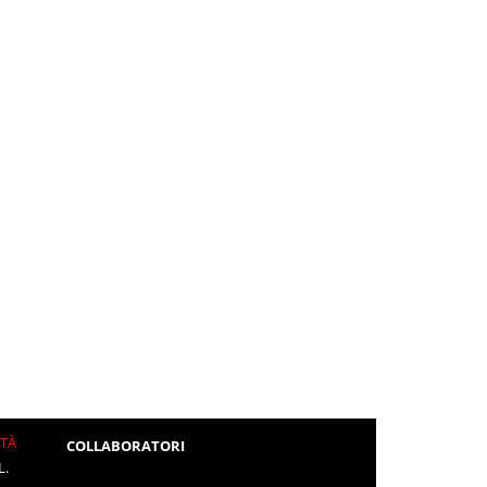
ITÀ
COLLABORATORI
L.