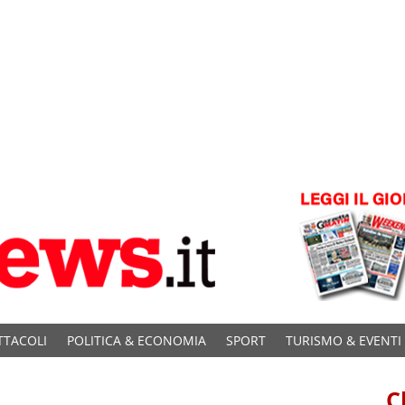
TTACOLI
POLITICA & ECONOMIA
SPORT
TURISMO & EVENTI
C