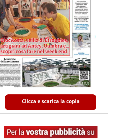
Clicca e scarica la copia