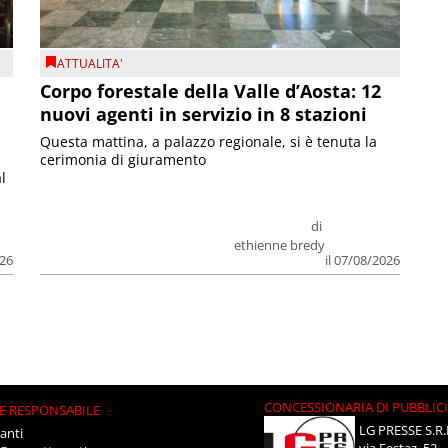
ATTUALITA'
Corpo forestale della Valle d’Aosta: 12
nuovi agenti in servizio in 8 stazioni
Questa mattina, a palazzo regionale, si è tenuta la
cerimonia di giuramento
l
di
ethienne bredy
026
il 07/08/2026
CONCESSIONARIA DI PUBBLIC
E RESPONSABILE
LG PRESSE S.R.
anti
via Festaz, 52