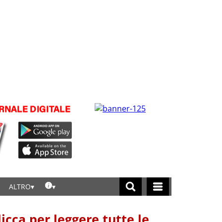
ALTRO
licca per leggere tutte le