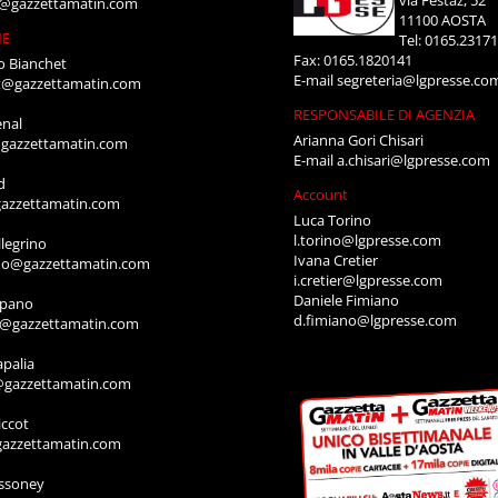
i@gazzettamatin.com
11100 AOSTA
NE
Tel: 0165.2317
Fax: 0165.1820141
o Bianchet
E-mail
segreteria@lgpresse.co
t@gazzettamatin.com
RESPONSABILE DI AGENZIA
enal
Arianna Gori Chisari
gazzettamatin.com
E-mail
a.chisari@lgpresse.com
d
Account
azzettamatin.com
Luca Torino
l.torino@lgpresse.com
legrino
Ivana Cretier
ino@gazzettamatin.com
i.cretier@lgpresse.com
Daniele Fimiano
mpano
d.fimiano@lgpresse.com
o@gazzettamatin.com
apalia
@gazzettamatin.com
ccot
gazzettamatin.com
ssoney