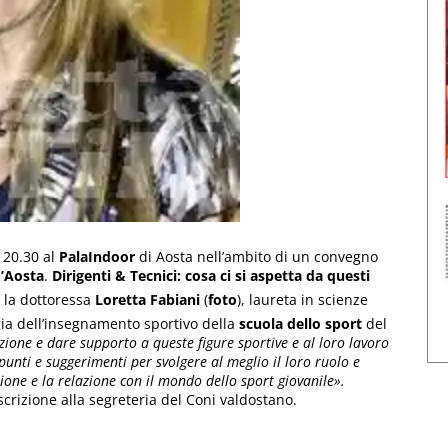
e 20.30 al
PalaIndoor
di Aosta nell’ambito di un convegno
d’Aosta
.
Dirigenti & Tecnici: cosa ci si aspetta da questi
e la dottoressa
Loretta Fabiani
(
foto
), laureta in scienze
ia dell’insegnamento sportivo della
scuola dello sport
del
ione e dare supporto a queste figure sportive e al loro lavoro
unti e suggerimenti per svolgere al meglio il loro ruolo e
one e la relazione con il mondo dello sport giovanile».
scrizione alla segreteria del Coni valdostano.