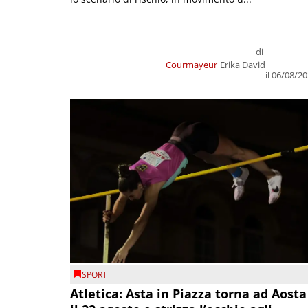
di
Courmayeur
Erika David
il 06/08/2
SPORT
Atletica: Asta in Piazza torna ad Aosta