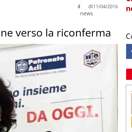
di
il
11/04/2016
n
news
one verso la riconferma
C