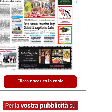
Clicca e scarica la copia