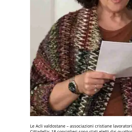
Le Acli valdostane – associazioni cristiane lavoratori
Cittadella; 18 consiglieri sono stati eletti dai quattr