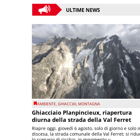
ULTIME NEWS
AMBIENTE
,
GHIACCIAI
,
MONTAGNA
Ghiacciaio Planpincieux, riapertura
diurna della strada della Val Ferret
Riapre oggi, giovedì 6 agosto, solo di giorno e solo i
discesa, la strada comunale della Val Ferret; si ridu
lo scenario di rischio, in movimento u...