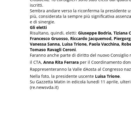
iscritti.
Sembra andare verso la riconferma la presidente usc
più, considerata la sempre più significativa assenza
e di sinergie.
Gli eletti
Risultano, quindi, eletti:
Giuseppe Bodria, Tiziana C
Francesco Gruosso, Riccardo Jacquemod, Piergorgio
Vanessa Sanna, Luisa Trione, Paola Vacchina, Robe
Tomaso Ravagli Ceroni
.
Faranno anche parte di diritto del nuovo Consiglio 
il CTA,
Anna Rita Ferrara
per il Coordinamento don
Rappresenteranno la Valle dAosta al Congresso naz
Nella foto, la presidente uscente
Luisa Trione
.
Su Gazzetta Matin in edicola lunedì 11 aprile, ulter
(re.newsvda.it)