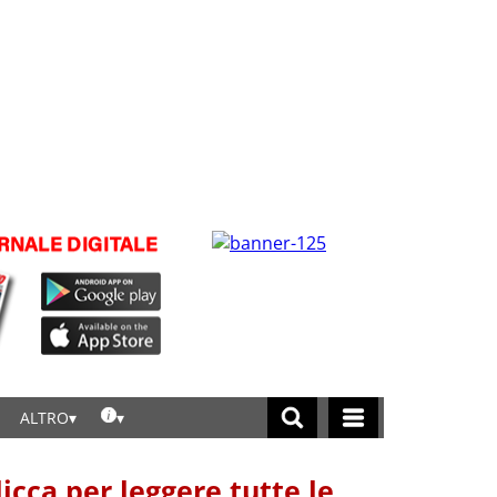
ALTRO
licca per leggere tutte le