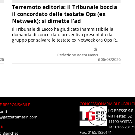
Terremoto editoria: il Tribunale boccia
il concordato delle testate Ops (ex
Netweek); si dimette l’ad
Il Tribunale di Lecco ha giudicato inammissibile la
domanda di concordato preventivo presentata dal
gruppo per salvare le testate ex Netweek ora Ops R...
di
Redazione Aosta News
026
il 06/08/2026
CONCESSIONARIA DI PUBBLIC
E RESPONSABILE
LG PRESSE S.R.
anti
via Festaz, 52
i@gazzettamatin.com
11100 AOSTA
NE
Tel: 0165.2317
Fax: 0165.1820141
o Bianchet