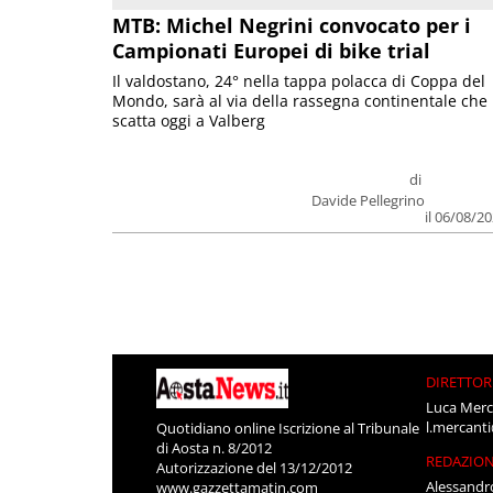
MTB: Michel Negrini convocato per i
Campionati Europei di bike trial
Il valdostano, 24° nella tappa polacca di Coppa del
Mondo, sarà al via della rassegna continentale che
scatta oggi a Valberg
di
Davide Pellegrino
il 06/08/2
DIRETTOR
Luca Merc
l.mercant
Quotidiano online Iscrizione al Tribunale
di Aosta n. 8/2012
REDAZIO
Autorizzazione del 13/12/2012
Alessandr
www.gazzettamatin.com