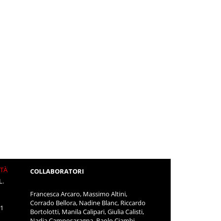
ITÀ
COLLABORATORI
L.
Francesca Arcaro, Massimo Altini,
Corrado Bellora, Nadine Blanc, Riccardo
11
Bortolotti, Manila Calipari, Giulia Calisti,
Nadia Camposaragna, Paolo Ciambi,