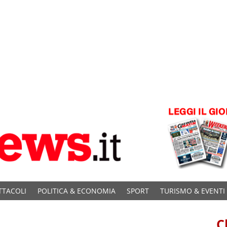
TTACOLI
POLITICA & ECONOMIA
SPORT
TURISMO & EVENTI
C