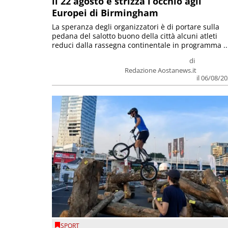
il 22 agosto e strizza l’occhio agli
Europei di Birmingham
La speranza degli organizzatori è di portare sulla
pedana del salotto buono della città alcuni atleti
reduci dalla rassegna continentale in programma ..
di
Redazione Aostanews.it
il 06/08/2
SPORT