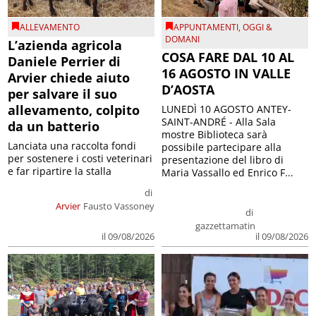
ALLEVAMENTO
APPUNTAMENTI
,
OGGI &
DOMANI
L’azienda agricola
COSA FARE DAL 10 AL
Daniele Perrier di
16 AGOSTO IN VALLE
Arvier chiede aiuto
D’AOSTA
per salvare il suo
allevamento, colpito
LUNEDÌ 10 AGOSTO ANTEY-
SAINT-ANDRÉ - Alla Sala
da un batterio
mostre Biblioteca sarà
Lanciata una raccolta fondi
possibile partecipare alla
per sostenere i costi veterinari
presentazione del libro di
e far ripartire la stalla
Maria Vassallo ed Enrico F...
di
Arvier
Fausto Vassoney
di
gazzettamatin
il 09/08/2026
il 09/08/2026