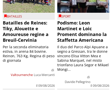
BATAILLES
SPORT
Batailles de Reines:
Podismo: Leon
Tiky, Alouette e
Martinet e Loic
Amoureuse regine a
Proment dominano la
Breuil-Cervinia
Staffetta Americana
Per la seconda eliminatoria
Il duo del Parco Alpi Apuane a
estiva, in arena 84 bovine.
segno a Gressan, tra le donne
Reinon, 763 Kg, Regina di peso
vincono Elisa Vitton Mea e
di giornata
Sabina Marquet, nel misto
trionfano Laura Segor e Mikael
Mongi...
di
Valtournenche
Luca Mercanti
di
Davide Pellegrino
il 09/08/2026
il 09/08/2026