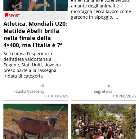
enne, italiano e volenteroso,
amante degli animali e
montagna cerca lavoro come
SPORT
garzone in alpeggio, ...
Atletica, Mondiali U20:
Matilde Abelli brilla
nella finale della
4×400, ma l’Italia è 7ª
Si è chiusa l'esperienza
dell'atleta valdostana a
Eugene, Stati Uniti, dove ha
preso parte alla rassegna
iridata di categoria
di
di
Fausto Vassoney
segreteria
il 10/08/2026
il 10/08/2026