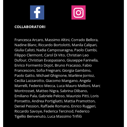
COLLABORATORI
Francesca Arcaro, Massimo Altini, Corrado Bellora,
Nadine Blanc, Riccardo Bortolotti, Manila Calipari,
Giulia Calisti, Nadia Camposaragna, Paolo Ciambi,
Filippo Clermont, Carol Di Vito, Christian Leo
Dufour, Christian Evaspasiano, Giuseppe Farinella,
Enrico Formento Dojot, Bruno Fracasso, Fabio
Francesconi, Sofia Fregnani, Giorgia Gambino,
Paolo Gatto, Michael Ghignone, Marlène Jorrioz,
Cecilia Lazzarotto, Giacomo Mangano, Angela
Marrelli, Federico Mecca, Luca Mauro Melloni, Marc
Montrosset, Matteo Nigra, Sabrina Olibano,
Emiliano Pala, Gabriele Peloso, Maurizio Pitti, Loris
Ponsetto, Andrea Portigliatti, Mattia Pramotton,
Deniel Pession, Raffaele Romano, Enrico Ruggeri,
Riccardo Savoye, Federica Tercinod, Federico
Tigellio Benvenuto, Luca Massimo Trifilò