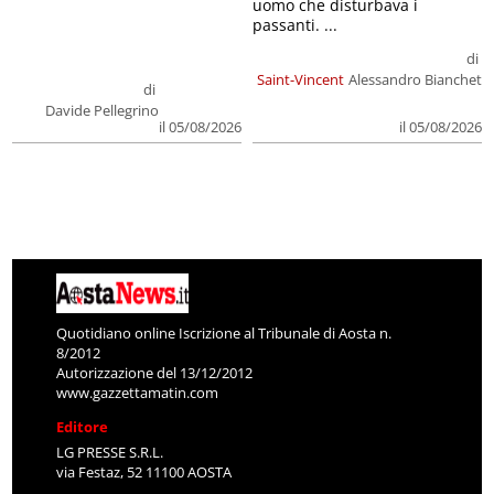
uomo che disturbava i
passanti. ...
di
Saint-Vincent
Alessandro Bianchet
di
Davide Pellegrino
il 05/08/2026
il 05/08/2026
Quotidiano online Iscrizione al Tribunale di Aosta n.
8/2012
Autorizzazione del 13/12/2012
www.gazzettamatin.com
Editore
LG PRESSE S.R.L.
via Festaz, 52 11100 AOSTA