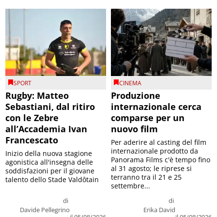
SPORT
CINEMA
Rugby: Matteo
Produzione
Sebastiani, dal ritiro
internazionale cerca
con le Zebre
comparse per un
all’Accademia Ivan
nuovo film
Francescato
Per aderire al casting del film
internazionale prodotto da
Inizio della nuova stagione
Panorama Films c'è tempo fino
agonistica all'insegna delle
al 31 agosto; le riprese si
soddisfazioni per il giovane
terranno tra il 21 e 25
talento dello Stade Valdôtain
settembre...
di
di
Davide Pellegrino
Erika David
il 05/08/2026
il 05/08/2026