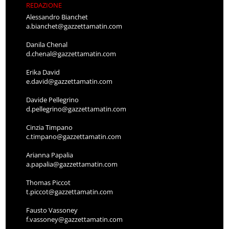
REDAZIONE
Alessandro Bianchet
a.bianchet@gazzettamatin.com
Danila Chenal
d.chenal@gazzettamatin.com
Erika David
e.david@gazzettamatin.com
Davide Pellegrino
d.pellegrino@gazzettamatin.com
Cinzia Timpano
c.timpano@gazzettamatin.com
Arianna Papalia
a.papalia@gazzettamatin.com
Thomas Piccot
t.piccot@gazzettamatin.com
Fausto Vassoney
f.vassoney@gazzettamatin.com