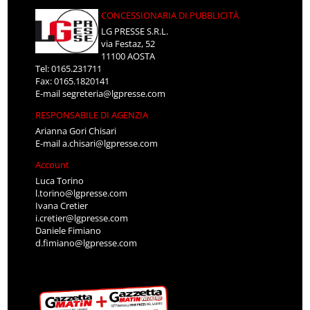
CONCESSIONARIA DI PUBBLICITÀ
LG PRESSE S.R.L.
via Festaz, 52
11100 AOSTA
Tel: 0165.231711
Fax: 0165.1820141
E-mail
segreteria@lgpresse.com
RESPONSABILE DI AGENZIA
Arianna Gori Chisari
E-mail
a.chisari@lgpresse.com
Account
Luca Torino
l.torino@lgpresse.com
Ivana Cretier
i.cretier@lgpresse.com
Daniele Fimiano
d.fimiano@lgpresse.com