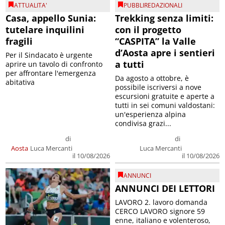
ATTUALITA'
PUBBLIREDAZIONALI
Casa, appello Sunia:
Trekking senza limiti:
tutelare inquilini
con il progetto
fragili
“CASPITA” la Valle
d’Aosta apre i sentieri
Per il Sindacato è urgente
a tutti
aprire un tavolo di confronto
per affrontare l'emergenza
Da agosto a ottobre, è
abitativa
possibile iscriversi a nove
escursioni gratuite e aperte a
tutti in sei comuni valdostani:
un'esperienza alpina
condivisa grazi...
di
di
Aosta
Luca Mercanti
Luca Mercanti
il 10/08/2026
il 10/08/2026
ANNUNCI
ANNUNCI DEI LETTORI
LAVORO 2. lavoro domanda
CERCO LAVORO signore 59
enne, italiano e volenteroso,