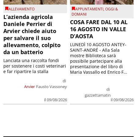
ALLEVAMENTO
APPUNTAMENTI
,
OGGI &
DOMANI
L’azienda agricola
COSA FARE DAL 10 AL
Daniele Perrier di
16 AGOSTO IN VALLE
Arvier chiede aiuto
D’AOSTA
per salvare il suo
allevamento, colpito
LUNEDÌ 10 AGOSTO ANTEY-
SAINT-ANDRÉ - Alla Sala
da un batterio
mostre Biblioteca sarà
Lanciata una raccolta fondi
possibile partecipare alla
per sostenere i costi veterinari
presentazione del libro di
e far ripartire la stalla
Maria Vassallo ed Enrico F...
di
Arvier
Fausto Vassoney
di
gazzettamatin
il 09/08/2026
il 09/08/2026