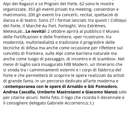
Alpi dei Ragazzi e Le Prigioni del Forte, 62 sono le mostre
organizzate, 353 gli eventi privati tra meeting, convention e
matrimonio, 200 gli eventi tra concerti, recital, spettacoli di
danza e di teatro. Sono 27 i format lanciati; tra questi i Colloqui
del Forte, il Marché Au Fort, Forteight, Vins Extrêmes,
MeteoLab…
Le novità
Il 2 ottobre aprirà al pubblico il Museo
delle Fortificazioni e delle frontiere, «per ricostruire, tra
modernità, multimedialità e tradizione il progredire delle
tecniche di difesa ma anche come occasione per riflettere sul
concetto di frontiera, sulle Alpi come barriera naturale ma
anche come luogo di passaggio, di incontro e di scambio». Nel
mese di luglio sarà inuagurato FdB Modern, un itinerario che
si snoda tra i camminamenti estermi e i corpi di fabbrica del
Forte e che permetterà di scoprire le opere realizzati da artisti
di grande fama, in un percorso dedicato all’arte moderna e
c
ontemporanea con le opere di Arnaldo e Giò Pomodoro,
Andrea Cascella, Umberto Mastroianni e Giacomo Manzù
solo
per citarne alcuni. Nella foto, il logo che ricorda il decennale e
il consigliere delegato Gabriele Accornero.(c.t.)