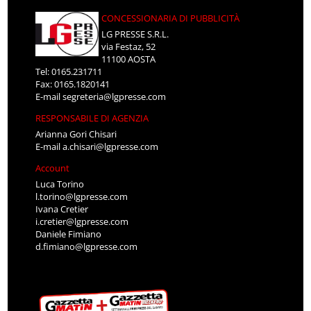
CONCESSIONARIA DI PUBBLICITÀ
LG PRESSE S.R.L.
via Festaz, 52
11100 AOSTA
Tel: 0165.231711
Fax: 0165.1820141
E-mail
segreteria@lgpresse.com
RESPONSABILE DI AGENZIA
Arianna Gori Chisari
E-mail
a.chisari@lgpresse.com
Account
Luca Torino
l.torino@lgpresse.com
Ivana Cretier
i.cretier@lgpresse.com
Daniele Fimiano
d.fimiano@lgpresse.com