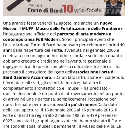
Una grande festa venerdì 12 agosto, ma anche un
nuovo
Museo
, il
MUFF, Museo delle Fortificazioni e delle Frontiere
e
l’inaugurazione ufficiale del
percorso di arte moderna e
contemporanea FdB Modern
. Sono i principali eventi che
l’Associazione Forte di Bard ha pensato per celebrare i prim
i 10
anni
dalla riapertura del
Forte
, avvenuta nel gennaio 2006 e
celebrata con un logo ad hoc «che ricorda e sottolinea quanto
abbiamo creduto e crediamo nell’avventura gestionale e
ingegneristica di questo complesso culturale e turistico» – ha
precisato il consigliere delegato dell
‘associazione Forte di
Bard Gabriele Accornero
. «Da un lato la fruizione e i contenuti,
i formata realizzati, gli eventi, le mostre; dall’altro il
completamento architettonico e i musei – ha precisato –
questo decennale è un punto di attraversamento, né un punto
di arrivo né una ripartenza, semplicemente l’occasione per
nuovi format e per nuove idee».
Un po’ di numeri
Dalla data
della sua apertura, il 15 gennaio 2006 al 15 gennaio 2016, il
Forte di Bard ha registrato 2 milioni 198 mila 499 presenze;
6927 sono stati i gruppi organizzati che hanno visitato il Forte.
Tre sono gli spazi museali permanenti: il Museo delle Alpi, Le