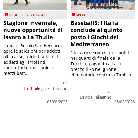
PUBBLIREDAZIONALI
SPORT
Stagione invernale,
Baseball5: l’Italia
nuove opportunità di
conclude al quinto
lavoro a La Thuile
posto i Giochi del
Mediterraneo
Funivie Piccolo San Bernardo
apre le selezioni per addetti
Gli azzurri sono stati sconfitti
alle casse, addetti alle piste,
nei quarti di finale dalla
addetti agli impianti,
Turchia, pagando a caro
conduttori e meccanici di
prezzo il ko nel girone
mezzi batt...
eliminatorio contro la Tunisia
di
La Thuile
gazzettamatin
di
Davide Pellegrino
il 05/08/2026
il 05/08/2026