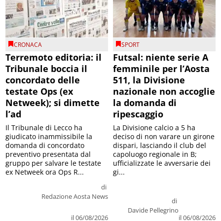
CRONACA
SPORT
Terremoto editoria: il
Futsal: niente serie A
Tribunale boccia il
femminile per l’Aosta
concordato delle
511, la Divisione
testate Ops (ex
nazionale non accoglie
Netweek); si dimette
la domanda di
l’ad
ripescaggio
Il Tribunale di Lecco ha
La Divisione calcio a 5 ha
giudicato inammissibile la
deciso di non varare un girone
domanda di concordato
dispari, lasciando il club del
preventivo presentata dal
capoluogo regionale in B;
gruppo per salvare le testate
ufficializzate le avversarie dei
ex Netweek ora Ops R...
gi...
di
Redazione Aosta News
di
Davide Pellegrino
il 06/08/2026
il 06/08/2026