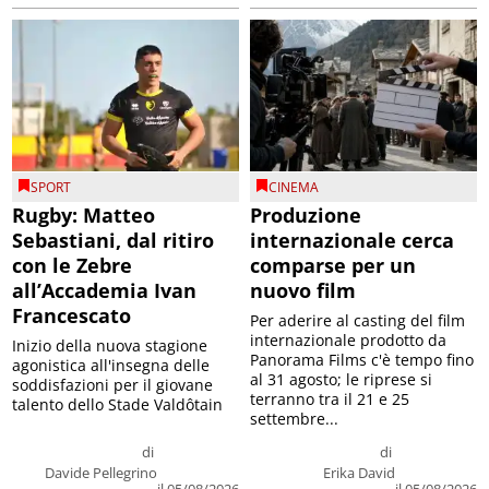
SPORT
CINEMA
Rugby: Matteo
Produzione
Sebastiani, dal ritiro
internazionale cerca
con le Zebre
comparse per un
all’Accademia Ivan
nuovo film
Francescato
Per aderire al casting del film
internazionale prodotto da
Inizio della nuova stagione
Panorama Films c'è tempo fino
agonistica all'insegna delle
al 31 agosto; le riprese si
soddisfazioni per il giovane
terranno tra il 21 e 25
talento dello Stade Valdôtain
settembre...
di
di
Davide Pellegrino
Erika David
il 05/08/2026
il 05/08/2026