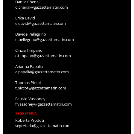
Danila Chenal
d.chenal@gazzettamatin.com
Erika David
e.david@gazzettamatin.com
Davide Pellegrino
d.pellegrino@gazzettamatin.com
Cinzia Timpano
c.timpano@gazzettamatin.com
Arianna Papalia
a.papalia@gazzettamatin.com
Thomas Piccot
t.piccot@gazzettamatin.com
Fausto Vassoney
f.vassoney@gazzettamatin.com
SEGRETERIA
Roberta Prodoti
segreteria@gazzettamatin.com