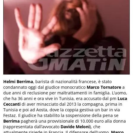
Helmi Berrima
, barista di nazionalità francese, è stato
condannato oggi dal giudice monocratico
Marco Tornatore
a
due anni di reclusione per maltrattamenti in famiglia. L’uomo,
che ha 36 anni e ora vive in Tunisia, era accusato dal pm
Luca
Ceccanti
di aver minacciato dal 2013 la compagna, prima in
Tunisia e poi ad Aosta, dove la coppia gestiva un bar in via
Festaz. Il giudice ha stabilito la sospensione della pena se
Berrima
pagherà una provvisionale di 10.000 euro alla donna
(rappresentata dall’avvocato
Davide Meloni
), che
attualmente risiede in Francia. Il difensore dell’uomo,
Marco