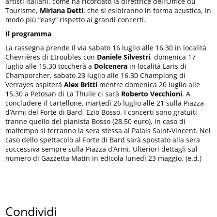
artisti italiani, come ha ricordato la direttrice dell’Office du
Tourisme,
Miriana
Detti
, che si esibiranno in forma acustica, in
modo più “easy” rispetto ai grandi concerti.
Il programma
La rassegna prende il via sabato 16 luglio alle 16.30 in località
Chevrières di Etroubles con
Daniele
Silvestri
, domenica 17
luglio alle 15.30 toccherà a
Dolcenera
in località Laris di
Champorcher, sabato 23 luglio alle 16.30 Champlong di
Verrayes ospiterà
Alex
Britti
mentre domenica 20 luglio alle
15.30 a Petosan di La Thuile ci sarà
Roberto
Vecchioni
. A
concludere il cartellone, martedì 26 luglio alle 21 sulla Piazza
d’Armi del Forte di Bard, Ezio Bosso. I concerti sono gratuiti
tranne quello del pianista Bosso (28.50 euro), in caso di
maltempo si terranno la sera stessa al Palais Saint-Vincent. Nel
caso dello spettacolo al Forte di Bard sarà spostato alla sera
successiva sempre sulla Piazza d’Armi. Ulteriori dettagli sul
numero di Gazzetta Matin in edicola lunedì 23 maggio. (e.d.)
Condividi