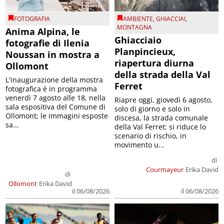
FOTOGRAFIA
AMBIENTE
,
GHIACCIAI
,
MONTAGNA
Anima Alpina, le
Ghiacciaio
fotografie di Ilenia
Planpincieux,
Noussan in mostra a
riapertura diurna
Ollomont
della strada della Val
L'inaugurazione della mostra
Ferret
fotografica è in programma
venerdì 7 agosto alle 18, nella
Riapre oggi, giovedì 6 agosto,
sala espositiva del Comune di
solo di giorno e solo in
Ollomont; le immagini esposte
discesa, la strada comunale
sa...
della Val Ferret; si riduce lo
scenario di rischio, in
movimento u...
di
Courmayeur
Erika David
di
Ollomont
Erika David
il 06/08/2026
il 06/08/2026