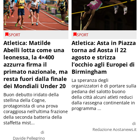
SPORT
SPORT
Atletica: Matilde
Atletica: Asta in Piazza
Abelli lotta come una
torna ad Aosta il 22
leonessa, la 4×400
agosto e strizza
azzurra firma il
l’occhio agli Europei di
primato nazionale, ma
Birmingham
resta fuori dalla finale
La speranza degli
dei Mondiali Under 20
organizzatori è di portare sulla
pedana del salotto buono
Buon debutto iridato della
della città alcuni atleti reduci
stellina della Cogne,
dalla rassegna continentale in
protagonista di una prova
programma ...
coraggiosa nell'ultima frazione
della seconda batteria della
staffetta mist...
di
Redazione Aostanews.it
di
Davide Pellegrino