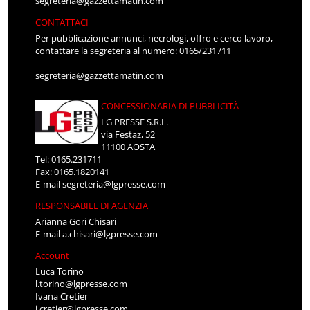
segreteria@gazzettamatin.com
CONTATTACI
Per pubblicazione annunci, necrologi, offro e cerco lavoro,
contattare la segreteria al numero: 0165/231711
segreteria@gazzettamatin.com
CONCESSIONARIA DI PUBBLICITÀ
LG PRESSE S.R.L.
via Festaz, 52
11100 AOSTA
Tel: 0165.231711
Fax: 0165.1820141
E-mail
segreteria@lgpresse.com
RESPONSABILE DI AGENZIA
Arianna Gori Chisari
E-mail
a.chisari@lgpresse.com
Account
Luca Torino
l.torino@lgpresse.com
Ivana Cretier
i.cretier@lgpresse.com