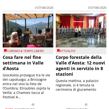
il 07/08/2026
il 07/08/2026
TURISMO & TEMPO LIBERO
ATTUALITA'
Cosa fare nel fine
Corpo forestale della
settimana in Valle
Valle d’Aosta: 12 nuovi
d’Aosta
agenti in servizio in 8
stazioni
GiocAosta prosegue tra le vie
del capoluogo; a Brissogne
Questa mattina, a palazzo
entra nel vivo la Feta de
regionale, si è tenuta la
l’Oumbra; Etroubles ospita la
cerimonia di giuramento
Veillà; a Chamois tocca al
Festival A...
di
di
Aosta
gazzettamatin
ethienne bredy