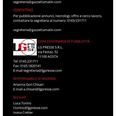
segreteria@gazzettamatin.com
CONTATTACI
Per pubblicazione annunci, necrologi, offro e cerco lavoro,
contattare la segreteria al numero: 0165/231711
segreteria@gazzettamatin.com
CONCESSIONARIA DI PUBBLICITÀ
LG PRESSE S.R.L.
via Festaz, 52
11100 AOSTA
Tel: 0165.231711
Fax: 0165.1820141
E-mail
segreteria@lgpresse.com
RESPONSABILE DI AGENZIA
Arianna Gori Chisari
E-mail
a.chisari@lgpresse.com
Account
Luca Torino
l.torino@lgpresse.com
Ivana Cretier