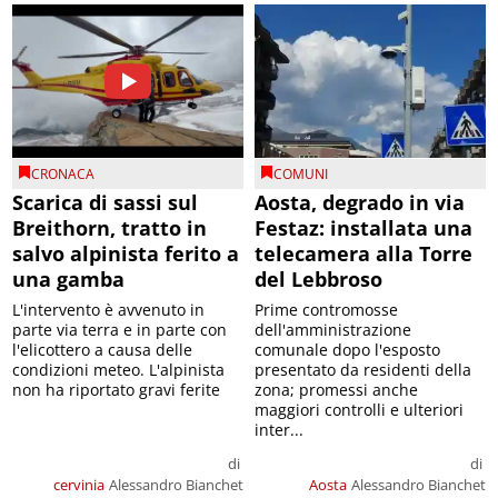
CRONACA
COMUNI
Scarica di sassi sul
Aosta, degrado in via
Breithorn, tratto in
Festaz: installata una
salvo alpinista ferito a
telecamera alla Torre
una gamba
del Lebbroso
L'intervento è avvenuto in
Prime contromosse
parte via terra e in parte con
dell'amministrazione
l'elicottero a causa delle
comunale dopo l'esposto
condizioni meteo. L'alpinista
presentato da residenti della
non ha riportato gravi ferite
zona; promessi anche
maggiori controlli e ulteriori
inter...
di
di
cervinia
Alessandro Bianchet
Aosta
Alessandro Bianchet