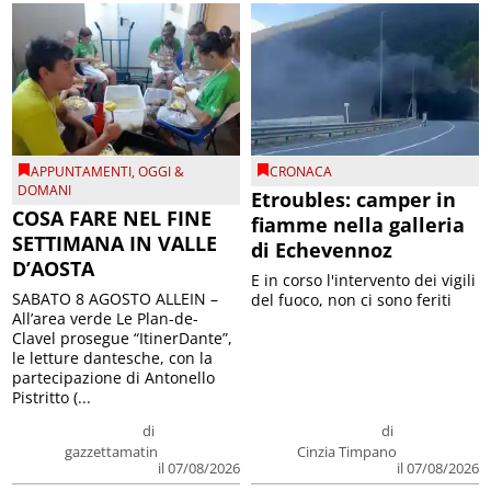
APPUNTAMENTI
,
OGGI &
CRONACA
DOMANI
Etroubles: camper in
COSA FARE NEL FINE
fiamme nella galleria
SETTIMANA IN VALLE
di Echevennoz
D’AOSTA
E in corso l'intervento dei vigili
SABATO 8 AGOSTO ALLEIN –
del fuoco, non ci sono feriti
All’area verde Le Plan-de-
Clavel prosegue “ItinerDante”,
le letture dantesche, con la
partecipazione di Antonello
Pistritto (...
di
di
gazzettamatin
Cinzia Timpano
il 07/08/2026
il 07/08/2026