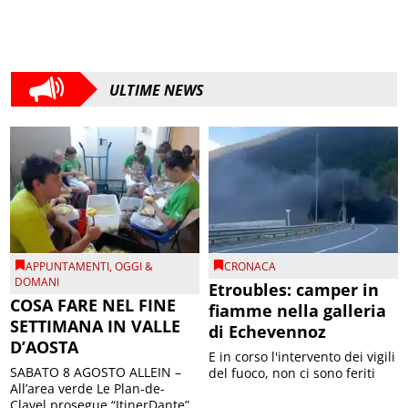
ULTIME NEWS
APPUNTAMENTI
,
OGGI &
CRONACA
DOMANI
Etroubles: camper in
COSA FARE NEL FINE
fiamme nella galleria
SETTIMANA IN VALLE
di Echevennoz
D’AOSTA
E in corso l'intervento dei vigili
SABATO 8 AGOSTO ALLEIN –
del fuoco, non ci sono feriti
All’area verde Le Plan-de-
Clavel prosegue “ItinerDante”,