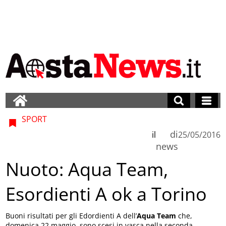
SPORT
di
il
25/05/2016
news
Nuoto: Aqua Team,
Esordienti A ok a Torino
Buoni risultati per gli Edordienti A dell’
Aqua Team
che,
domenica 22 maggio, sono scesi in vasca nella seconda