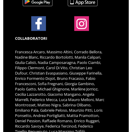
COLLABORATORI
Francesca Arcaro, Massimo Altini, Corrado Bellora,
Nadine Blanc, Riccardo Bortolotti, Manila Calipari,
Giulia Calisti, Nadia Camposaragna, Paolo Ciambi,
Filippo Clermont, Carol Di Vito, Christian Leo
Dufour, Christian Evaspasiano, Giuseppe Farinella,
Enrico Formento Dojot, Bruno Fracasso, Fabio
Francesconi, Sofia Fregnani, Giorgia Gambino,
Paolo Gatto, Michael Ghignone, Marlène Jorrioz,
Cecilia Lazzarotto, Giacomo Mangano, Angela
Marrelli, Federico Mecca, Luca Mauro Melloni, Marc
Montrosset, Matteo Nigra, Sabrina Olibano,
Emiliano Pala, Gabriele Peloso, Maurizio Pitti, Loris
Ponsetto, Andrea Portigliatti, Mattia Pramotton,
Deniel Pession, Raffaele Romano, Enrico Ruggeri,
Riccardo Savoye, Federica Tercinod, Federico
Tigellio Benvenuto, Luca Massimo Trifilò