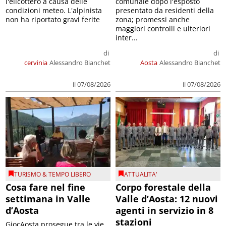
l'elicottero a causa delle
comunale dopo l'esposto
condizioni meteo. L'alpinista
presentato da residenti della
non ha riportato gravi ferite
zona; promessi anche
maggiori controlli e ulteriori
inter...
di
di
cervinia
Alessandro Bianchet
Aosta
Alessandro Bianchet
il 07/08/2026
il 07/08/2026
TURISMO & TEMPO LIBERO
ATTUALITA'
Cosa fare nel fine
Corpo forestale della
settimana in Valle
Valle d’Aosta: 12 nuovi
d’Aosta
agenti in servizio in 8
stazioni
GiocAosta prosegue tra le vie