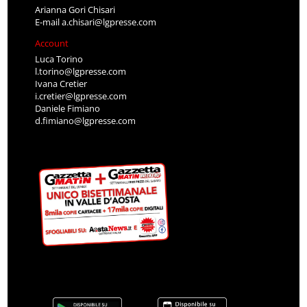
Arianna Gori Chisari
E-mail
a.chisari@lgpresse.com
Account
Luca Torino
l.torino@lgpresse.com
Ivana Cretier
i.cretier@lgpresse.com
Daniele Fimiano
d.fimiano@lgpresse.com