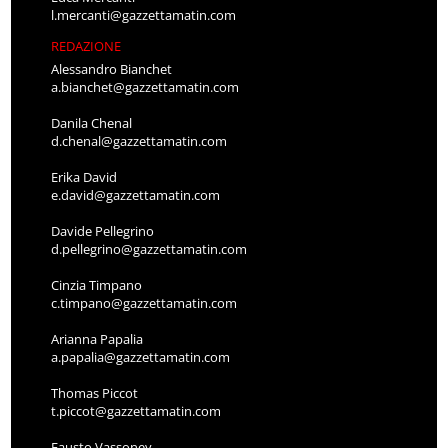
l.mercanti@gazzettamatin.com
REDAZIONE
Alessandro Bianchet
a.bianchet@gazzettamatin.com
Danila Chenal
d.chenal@gazzettamatin.com
Erika David
e.david@gazzettamatin.com
Davide Pellegrino
d.pellegrino@gazzettamatin.com
Cinzia Timpano
c.timpano@gazzettamatin.com
Arianna Papalia
a.papalia@gazzettamatin.com
Thomas Piccot
t.piccot@gazzettamatin.com
Fausto Vassoney