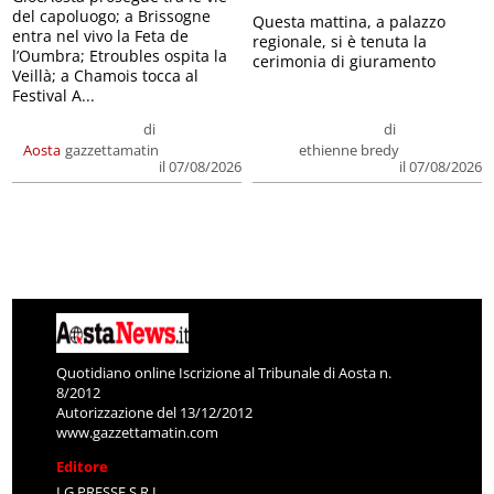
del capoluogo; a Brissogne
Questa mattina, a palazzo
entra nel vivo la Feta de
regionale, si è tenuta la
l’Oumbra; Etroubles ospita la
cerimonia di giuramento
Veillà; a Chamois tocca al
Festival A...
di
di
Aosta
gazzettamatin
ethienne bredy
il 07/08/2026
il 07/08/2026
Quotidiano online Iscrizione al Tribunale di Aosta n.
8/2012
Autorizzazione del 13/12/2012
www.gazzettamatin.com
Editore
LG PRESSE S.R.L.