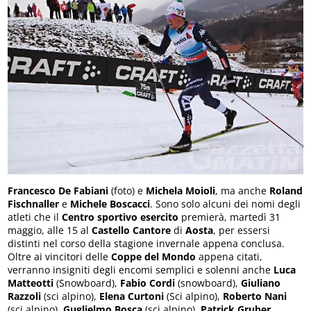
Francesco De Fabiani
(foto) e
Michela Moioli
, ma anche
Roland
Fischnaller
e
Michele Boscacci
. Sono solo alcuni dei nomi degli
atleti che il
Centro sportivo esercito
premierà, martedì 31
maggio, alle 15 al
Castello Cantore
di
Aosta
, per essersi
distinti nel corso della stagione invernale appena conclusa.
Oltre ai vincitori delle
Coppe del Mondo
appena citati,
verranno insigniti degli encomi semplici e solenni anche
Luca
Matteotti
(Snowboard),
Fabio Cordi
(snowboard),
Giuliano
Razzoli
(sci alpino),
Elena Curtoni
(Sci alpino),
Roberto Nani
(sci alpino),
Guglielmo Bosca
(sci alpino),
Patrick Gruber