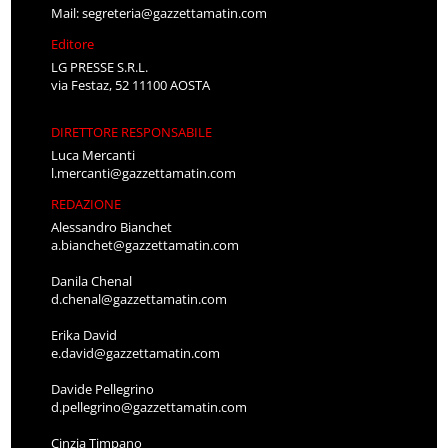
Mail:
segreteria@gazzettamatin.com
Editore
LG PRESSE S.R.L.
via Festaz, 52 11100 AOSTA
DIRETTORE RESPONSABILE
Luca Mercanti
l.mercanti@gazzettamatin.com
REDAZIONE
Alessandro Bianchet
a.bianchet@gazzettamatin.com
Danila Chenal
d.chenal@gazzettamatin.com
Erika David
e.david@gazzettamatin.com
Davide Pellegrino
d.pellegrino@gazzettamatin.com
Cinzia Timpano