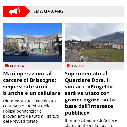
ULTIME NEWS
CRONACA
COMUNI
Maxi operazione al
Supermercato al
carcere di Brissogne:
Quartiere Dora, il
sequestrate armi
sindaco: «Progetto
bianche e un cellulare
sarà valutato con
grande rigore, sulla
L'intervento ha coinvolto un
base dell’interesse
centinaio di uomini della
Polizia penitenziaria,
pubblico»
provenienti da tutti gli istituti
Il primo cittadino di Aosta è
del Provveditorato
stato audito nella quarta