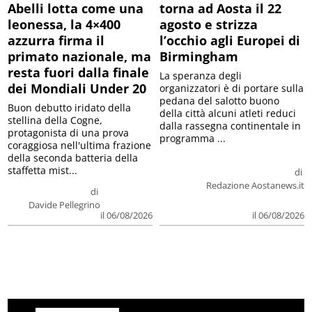
Abelli lotta come una
torna ad Aosta il 22
leonessa, la 4×400
agosto e strizza
azzurra firma il
l’occhio agli Europei di
primato nazionale, ma
Birmingham
resta fuori dalla finale
La speranza degli
dei Mondiali Under 20
organizzatori è di portare sulla
pedana del salotto buono
Buon debutto iridato della
della città alcuni atleti reduci
stellina della Cogne,
dalla rassegna continentale in
protagonista di una prova
programma ...
coraggiosa nell'ultima frazione
della seconda batteria della
staffetta mist...
di
Redazione Aostanews.it
di
Davide Pellegrino
il 06/08/2026
il 06/08/2026