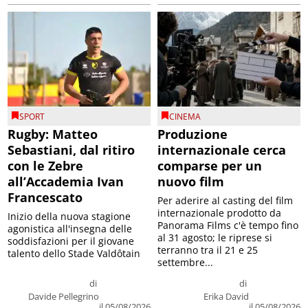
SPORT
CINEMA
Rugby: Matteo
Produzione
Sebastiani, dal ritiro
internazionale cerca
con le Zebre
comparse per un
all’Accademia Ivan
nuovo film
Francescato
Per aderire al casting del film
internazionale prodotto da
Inizio della nuova stagione
Panorama Films c'è tempo fino
agonistica all'insegna delle
al 31 agosto; le riprese si
soddisfazioni per il giovane
terranno tra il 21 e 25
talento dello Stade Valdôtain
settembre...
di
di
Davide Pellegrino
Erika David
il 05/08/2026
il 05/08/2026