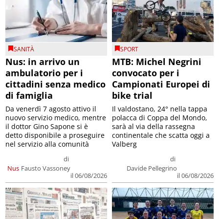
SANITÀ
SPORT
Nus: in arrivo un
MTB: Michel Negrini
ambulatorio per i
convocato per i
cittadini senza medico
Campionati Europei di
di famiglia
bike trial
Da venerdì 7 agosto attivo il
Il valdostano, 24° nella tappa
nuovo servizio medico, mentre
polacca di Coppa del Mondo,
il dottor Gino Sapone si è
sarà al via della rassegna
detto disponibile a proseguire
continentale che scatta oggi a
nel servizio alla comunità
Valberg
di
di
Nus
Fausto Vassoney
Davide Pellegrino
il 06/08/2026
il 06/08/2026