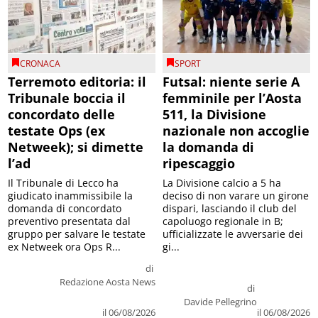
CRONACA
SPORT
Terremoto editoria: il
Futsal: niente serie A
Tribunale boccia il
femminile per l’Aosta
concordato delle
511, la Divisione
testate Ops (ex
nazionale non accoglie
Netweek); si dimette
la domanda di
l’ad
ripescaggio
Il Tribunale di Lecco ha
La Divisione calcio a 5 ha
giudicato inammissibile la
deciso di non varare un girone
domanda di concordato
dispari, lasciando il club del
preventivo presentata dal
capoluogo regionale in B;
gruppo per salvare le testate
ufficializzate le avversarie dei
ex Netweek ora Ops R...
gi...
di
Redazione Aosta News
di
Davide Pellegrino
il 06/08/2026
il 06/08/2026