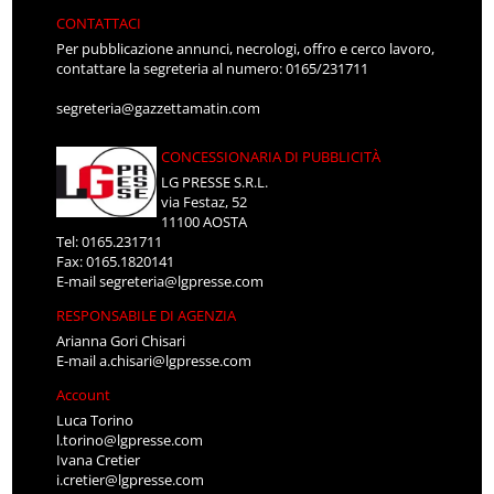
CONTATTACI
Per pubblicazione annunci, necrologi, offro e cerco lavoro,
contattare la segreteria al numero: 0165/231711
segreteria@gazzettamatin.com
CONCESSIONARIA DI PUBBLICITÀ
LG PRESSE S.R.L.
via Festaz, 52
11100 AOSTA
Tel: 0165.231711
Fax: 0165.1820141
E-mail
segreteria@lgpresse.com
RESPONSABILE DI AGENZIA
Arianna Gori Chisari
E-mail
a.chisari@lgpresse.com
Account
Luca Torino
l.torino@lgpresse.com
Ivana Cretier
i.cretier@lgpresse.com