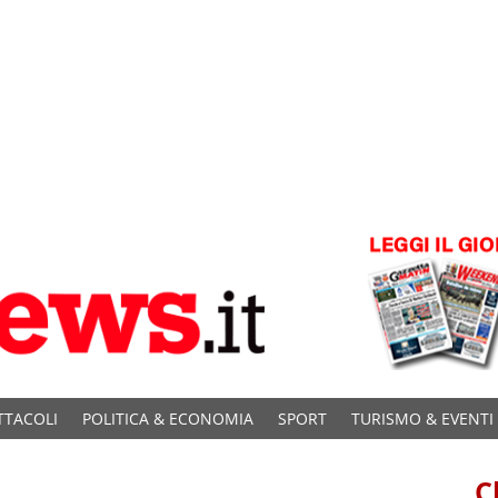
TTACOLI
POLITICA & ECONOMIA
SPORT
TURISMO & EVENTI
C