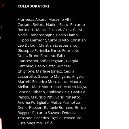
ITÀ
COLLABORATORI
L.
Francesca Arcaro, Massimo Altini,
Corrado Bellora, Nadine Blanc, Riccardo
11
Bortolotti, Manila Calipari, Giulia Calisti,
Nadia Camposaragna, Paolo Ciambi,
m
Filippo Clermont, Carol Di Vito, Christian
Leo Dufour, Christian Evaspasiano,
Giuseppe Farinella, Enrico Formento
Dojot, Bruno Fracasso, Fabio
Francesconi, Sofia Fregnani, Giorgia
Gambino, Paolo Gatto, Michael
Ghignone, Marlène Jorrioz, Cecilia
Lazzarotto, Giacomo Mangano, Angela
Marrelli, Federico Mecca, Luca Mauro
Melloni, Marc Montrosset, Matteo Nigra,
Sabrina Olibano, Emiliano Pala, Gabriele
Peloso, Maurizio Pitti, Loris Ponsetto,
Andrea Portigliatti, Mattia Pramotton,
Deniel Pession, Raffaele Romano, Enrico
Ruggeri, Riccardo Savoye, Federica
Tercinod, Federico Tigellio Benvenuto,
Luca Massimo Trifilò