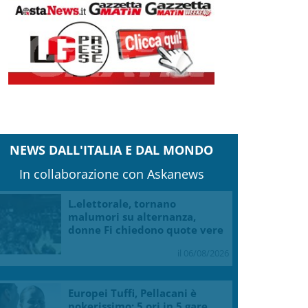
NEWS DALL'ITALIA E DAL MONDO
In collaborazione con Askanews
L.elettorale, tornano
malumori su alternanza,
donne Fi chiedono quote vere
il 06/08/2026
Europei Tuffi, Pellacani è
pokerissimo: 5 ori in 5 gare