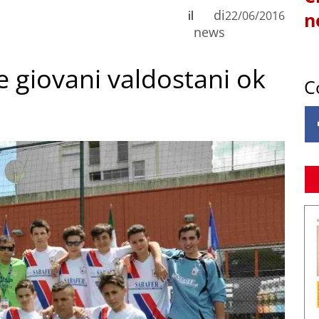
di
il
22/06/2016
n
news
te giovani valdostani ok
C