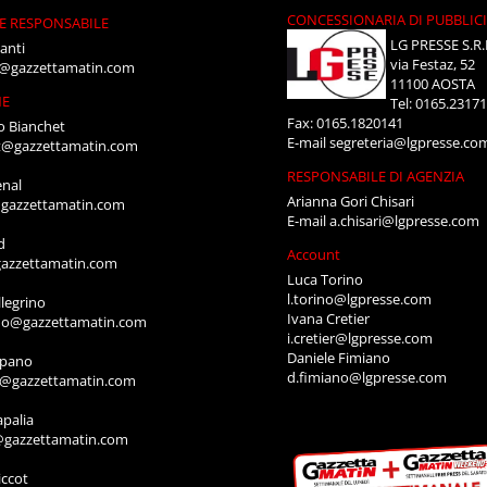
CONCESSIONARIA DI PUBBLIC
E RESPONSABILE
LG PRESSE S.R.
anti
via Festaz, 52
i@gazzettamatin.com
11100 AOSTA
NE
Tel: 0165.2317
Fax: 0165.1820141
o Bianchet
E-mail
segreteria@lgpresse.co
t@gazzettamatin.com
RESPONSABILE DI AGENZIA
enal
Arianna Gori Chisari
gazzettamatin.com
E-mail
a.chisari@lgpresse.com
d
Account
azzettamatin.com
Luca Torino
l.torino@lgpresse.com
legrino
Ivana Cretier
ino@gazzettamatin.com
i.cretier@lgpresse.com
Daniele Fimiano
mpano
d.fimiano@lgpresse.com
o@gazzettamatin.com
apalia
@gazzettamatin.com
ccot