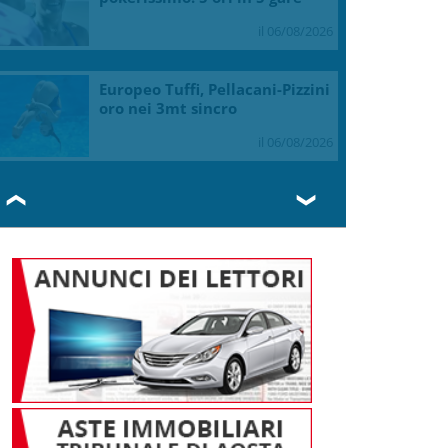
il 06/08/2026
Europeo Tuffi, Pellacani-Pizzini
oro nei 3mt sincro
il 06/08/2026
❮
❯