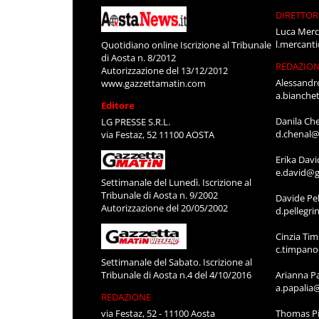
DIRETTOR
Luca Merc
l.mercant
Quotidiano online Iscrizione al Tribunale
di Aosta n. 8/2012
REDAZIO
Autorizzazione del 13/12/2012
Alessandr
www.gazzettamatin.com
a.bianche
Editore
Danila Ch
LG PRESSE S.R.L.
d.chenal@
via Festaz, 52 11100 AOSTA
Erika Davi
e.david@g
Settimanale del Lunedì. Iscrizione al
Tribunale di Aosta n. 9/2002
Davide Pel
Autorizzazione del 20/05/2002
d.pellegr
Cinzia Ti
c.timpan
Settimanale del Sabato. Iscrizione al
Tribunale di Aosta n.4 del 4/10/2016
Arianna P
a.papalia
REDAZIONE
via Festaz, 52 - 11100 Aosta
Thomas Pi