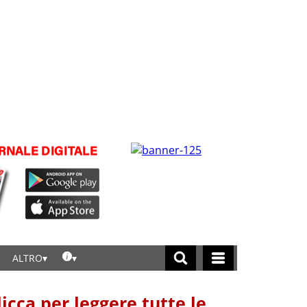
ALTRO
licca per leggere tutte le