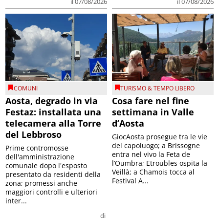
il 07/08/2026
il 07/08/2026
COMUNI
TURISMO & TEMPO LIBERO
Aosta, degrado in via
Cosa fare nel fine
Festaz: installata una
settimana in Valle
telecamera alla Torre
d’Aosta
del Lebbroso
GiocAosta prosegue tra le vie
del capoluogo; a Brissogne
Prime contromosse
entra nel vivo la Feta de
dell'amministrazione
l’Oumbra; Etroubles ospita la
comunale dopo l'esposto
Veillà; a Chamois tocca al
presentato da residenti della
Festival A...
zona; promessi anche
maggiori controlli e ulteriori
inter...
di