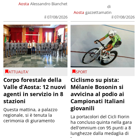
Aosta
Alessandro Bianchet
di
Aosta
gazzettamatin
il 07/08/2026
il 07/08/2026
ATTUALITA'
SPORT
Corpo forestale della
Ciclismo su pista:
Valle d’Aosta: 12 nuovi
Mélanie Bosonin si
agenti in servizio in 8
avvicina al podio ai
stazioni
Campionati Italiani
giovanili
Questa mattina, a palazzo
regionale, si è tenuta la
La portacolori del Cicli Fiorin
cerimonia di giuramento
ha concluso quinta nella gara
dell'omnium con 95 punti a 8
lunghezze dalla medaglia di