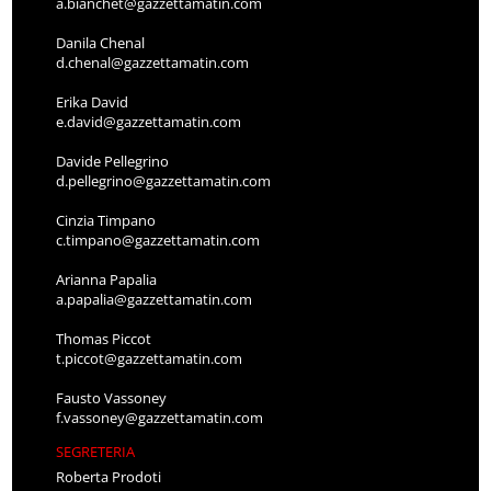
a.bianchet@gazzettamatin.com
Danila Chenal
d.chenal@gazzettamatin.com
Erika David
e.david@gazzettamatin.com
Davide Pellegrino
d.pellegrino@gazzettamatin.com
Cinzia Timpano
c.timpano@gazzettamatin.com
Arianna Papalia
a.papalia@gazzettamatin.com
Thomas Piccot
t.piccot@gazzettamatin.com
Fausto Vassoney
f.vassoney@gazzettamatin.com
SEGRETERIA
Roberta Prodoti