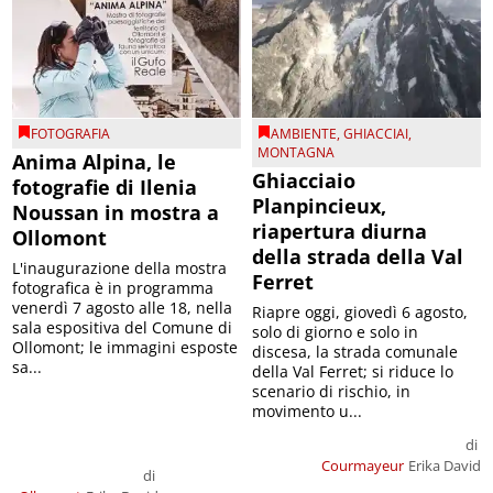
FOTOGRAFIA
AMBIENTE
,
GHIACCIAI
,
MONTAGNA
Anima Alpina, le
Ghiacciaio
fotografie di Ilenia
Planpincieux,
Noussan in mostra a
riapertura diurna
Ollomont
della strada della Val
L'inaugurazione della mostra
Ferret
fotografica è in programma
venerdì 7 agosto alle 18, nella
Riapre oggi, giovedì 6 agosto,
sala espositiva del Comune di
solo di giorno e solo in
Ollomont; le immagini esposte
discesa, la strada comunale
sa...
della Val Ferret; si riduce lo
scenario di rischio, in
movimento u...
di
Courmayeur
Erika David
di