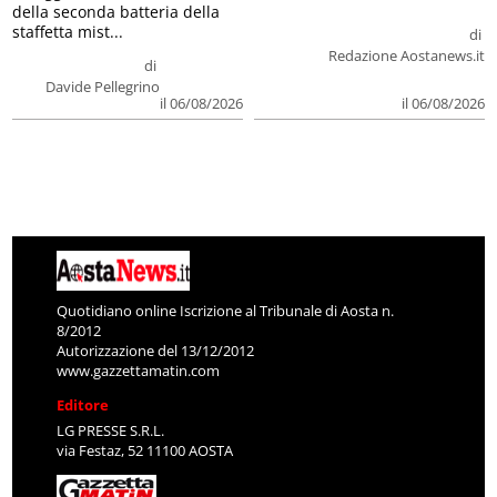
della seconda batteria della
staffetta mist...
di
Redazione Aostanews.it
di
Davide Pellegrino
il 06/08/2026
il 06/08/2026
Quotidiano online Iscrizione al Tribunale di Aosta n.
8/2012
Autorizzazione del 13/12/2012
www.gazzettamatin.com
Editore
LG PRESSE S.R.L.
via Festaz, 52 11100 AOSTA