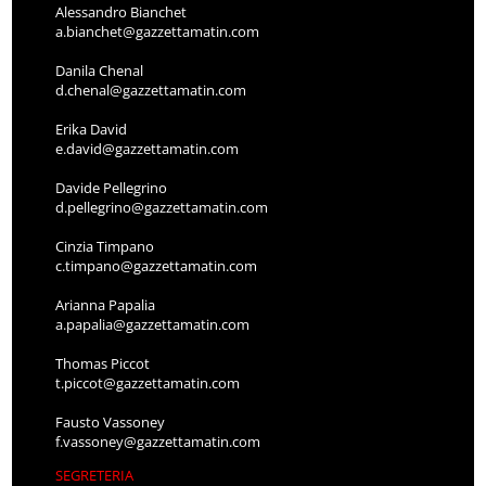
Alessandro Bianchet
a.bianchet@gazzettamatin.com
Danila Chenal
d.chenal@gazzettamatin.com
Erika David
e.david@gazzettamatin.com
Davide Pellegrino
d.pellegrino@gazzettamatin.com
Cinzia Timpano
c.timpano@gazzettamatin.com
Arianna Papalia
a.papalia@gazzettamatin.com
Thomas Piccot
t.piccot@gazzettamatin.com
Fausto Vassoney
f.vassoney@gazzettamatin.com
SEGRETERIA