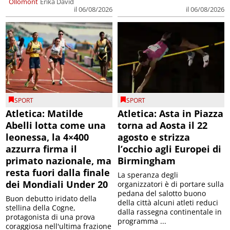
Ollomont
Erika David
il 06/08/2026
il 06/08/2026
SPORT
SPORT
Atletica: Matilde
Atletica: Asta in Piazza
Abelli lotta come una
torna ad Aosta il 22
leonessa, la 4×400
agosto e strizza
azzurra firma il
l’occhio agli Europei di
primato nazionale, ma
Birmingham
resta fuori dalla finale
La speranza degli
dei Mondiali Under 20
organizzatori è di portare sulla
pedana del salotto buono
Buon debutto iridato della
della città alcuni atleti reduci
stellina della Cogne,
dalla rassegna continentale in
protagonista di una prova
programma ...
coraggiosa nell'ultima frazione