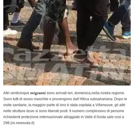
migranti
Altri venticinque
sono arrivati ieri, domenica,nella nostra regione.
Sono tutti di sesso maschile e provengono dall’Africa subsahariana. Dopo le
visite sanitarie, la maggior parte di loro è stata ospitata a Villeneuve, gli altri
nelle strutture dove si sono liberati posti. Il numero complessivo di persone
richiedenti protezione internazionale alloggiate in Valle d’Aosta sale così a
298.(re.newsvda.it)