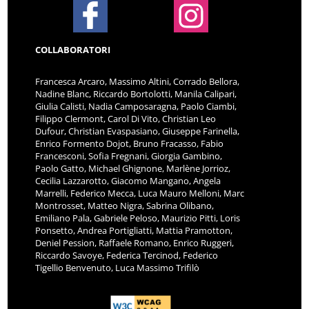
COLLABORATORI
Francesca Arcaro, Massimo Altini, Corrado Bellora,
Nadine Blanc, Riccardo Bortolotti, Manila Calipari,
Giulia Calisti, Nadia Camposaragna, Paolo Ciambi,
Filippo Clermont, Carol Di Vito, Christian Leo
Dufour, Christian Evaspasiano, Giuseppe Farinella,
Enrico Formento Dojot, Bruno Fracasso, Fabio
Francesconi, Sofia Fregnani, Giorgia Gambino,
Paolo Gatto, Michael Ghignone, Marlène Jorrioz,
Cecilia Lazzarotto, Giacomo Mangano, Angela
Marrelli, Federico Mecca, Luca Mauro Melloni, Marc
Montrosset, Matteo Nigra, Sabrina Olibano,
Emiliano Pala, Gabriele Peloso, Maurizio Pitti, Loris
Ponsetto, Andrea Portigliatti, Mattia Pramotton,
Deniel Pession, Raffaele Romano, Enrico Ruggeri,
Riccardo Savoye, Federica Tercinod, Federico
Tigellio Benvenuto, Luca Massimo Trifilò