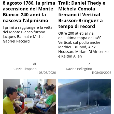
8 agosto 1786, la prima
Trail: Daniel Thedy e
ascensione del Monte
Michela Comola
Bianco: 240 anni fa
firmano il Vertical
nasceva l’alpinismo
Brusson-Bringuez a
tempo di record
I primi a raggiungere la vetta
del Monte Bianco furono
Oltre 200 atleti al via
Jacques Balmat e Michel
dell'ultima tappa del Défì
Gabriel Paccard
Vertical, sul podio anche
Mathieu Brunod, Alex
Noussan, Miriam Di Vincenzo
e Kaitlin Allen
di
di
Cinzia Timpano
Davide Pellegrino
il 08/08/2026
il 08/08/2026