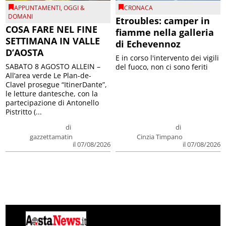
APPUNTAMENTI
,
OGGI &
CRONACA
DOMANI
Etroubles: camper in
COSA FARE NEL FINE
fiamme nella galleria
SETTIMANA IN VALLE
di Echevennoz
D’AOSTA
E in corso l'intervento dei vigili
SABATO 8 AGOSTO ALLEIN –
del fuoco, non ci sono feriti
All’area verde Le Plan-de-
Clavel prosegue “ItinerDante”,
le letture dantesche, con la
partecipazione di Antonello
Pistritto (...
di
di
gazzettamatin
Cinzia Timpano
il 07/08/2026
il 07/08/2026