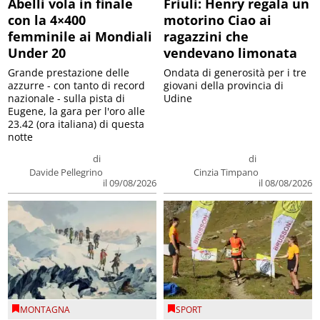
Abelli vola in finale
Friuli: Henry regala un
con la 4×400
motorino Ciao ai
femminile ai Mondiali
ragazzini che
Under 20
vendevano limonata
Grande prestazione delle
Ondata di generosità per i tre
azzurre - con tanto di record
giovani della provincia di
nazionale - sulla pista di
Udine
Eugene, la gara per l'oro alle
23.42 (ora italiana) di questa
notte
di
di
Davide Pellegrino
Cinzia Timpano
il 09/08/2026
il 08/08/2026
MONTAGNA
SPORT