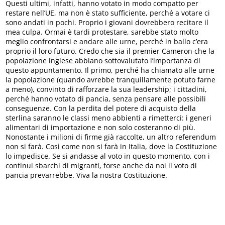
Questi ultimi, infatti, hanno votato in modo compatto per
restare nell’UE, ma non è stato sufficiente, perché a votare ci
sono andati in pochi. Proprio i giovani dovrebbero recitare il
mea culpa. Ormai è tardi protestare, sarebbe stato molto
meglio confrontarsi e andare alle urne, perché in ballo c’era
proprio il loro futuro. Credo che sia il premier Cameron che la
popolazione inglese abbiano sottovalutato l’importanza di
questo appuntamento. Il primo, perché ha chiamato alle urne
la popolazione (quando avrebbe tranquillamente potuto farne
a meno), convinto di rafforzare la sua leadership; i cittadini,
perché hanno votato di pancia, senza pensare alle possibili
conseguenze. Con la perdita del potere di acquisto della
sterlina saranno le classi meno abbienti a rimetterci: i generi
alimentari di importazione e non solo costeranno di più.
Nonostante i milioni di firme già raccolte, un altro referendum
non si farà. Così come non si farà in Italia, dove la Costituzione
lo impedisce. Se si andasse al voto in questo momento, con i
continui sbarchi di migranti, forse anche da noi il voto di
pancia prevarrebbe. Viva la nostra Costituzione.