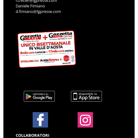
i.cretier@lgpresse.com
Daniele Fimiano
d.fimiano@lgpresse.com
COLLABORATORI