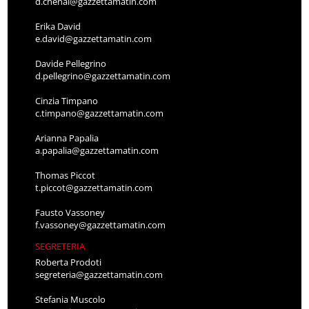
d.chenal@gazzettamatin.com
Erika David
e.david@gazzettamatin.com
Davide Pellegrino
d.pellegrino@gazzettamatin.com
Cinzia Timpano
c.timpano@gazzettamatin.com
Arianna Papalia
a.papalia@gazzettamatin.com
Thomas Piccot
t.piccot@gazzettamatin.com
Fausto Vassoney
f.vassoney@gazzettamatin.com
SEGRETERIA
Roberta Prodoti
segreteria@gazzettamatin.com
Stefania Muscolo