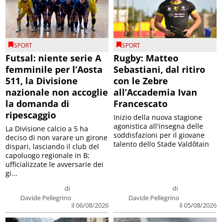
SPORT
SPORT
Futsal: niente serie A
Rugby: Matteo
femminile per l’Aosta
Sebastiani, dal ritiro
511, la Divisione
con le Zebre
nazionale non accoglie
all’Accademia Ivan
la domanda di
Francescato
ripescaggio
Inizio della nuova stagione
agonistica all'insegna delle
La Divisione calcio a 5 ha
soddisfazioni per il giovane
deciso di non varare un girone
talento dello Stade Valdôtain
dispari, lasciando il club del
capoluogo regionale in B;
ufficializzate le avversarie dei
gi...
di
di
Davide Pellegrino
Davide Pellegrino
il 06/08/2026
il 05/08/2026