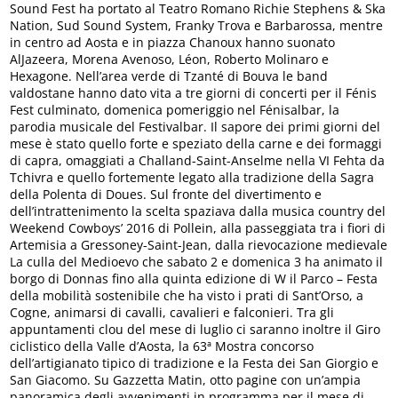
Sound Fest ha portato al Teatro Romano Richie Stephens & Ska
Nation, Sud Sound System, Franky Trova e Barbarossa, mentre
in centro ad Aosta e in piazza Chanoux hanno suonato
AlJazeera, Morena Avenoso, Léon, Roberto Molinaro e
Hexagone. Nell’area verde di Tzanté di Bouva le band
valdostane hanno dato vita a tre giorni di concerti per il Fénis
Fest culminato, domenica pomeriggio nel Fénisalbar, la
parodia musicale del Festivalbar. Il sapore dei primi giorni del
mese è stato quello forte e speziato della carne e dei formaggi
di capra, omaggiati a Challand-Saint-Anselme nella VI Fehta da
Tchivra e quello fortemente legato alla tradizione della Sagra
della Polenta di Doues. Sul fronte del divertimento e
dell’intrattenimento la scelta spaziava dalla musica country del
Weekend Cowboys’ 2016 di Pollein, alla passeggiata tra i fiori di
Artemisia a Gressoney-Saint-Jean, dalla rievocazione medievale
La culla del Medioevo che sabato 2 e domenica 3 ha animato il
borgo di Donnas fino alla quinta edizione di W il Parco – Festa
della mobilità sostenibile che ha visto i prati di Sant’Orso, a
Cogne, animarsi di cavalli, cavalieri e falconieri. Tra gli
appuntamenti clou del mese di luglio ci saranno inoltre il Giro
ciclistico della Valle d’Aosta, la 63ª Mostra concorso
dell’artigianato tipico di tradizione e la Festa dei San Giorgio e
San Giacomo. Su Gazzetta Matin, otto pagine con un’ampia
panoramica degli avvenimenti in programma per il mese di