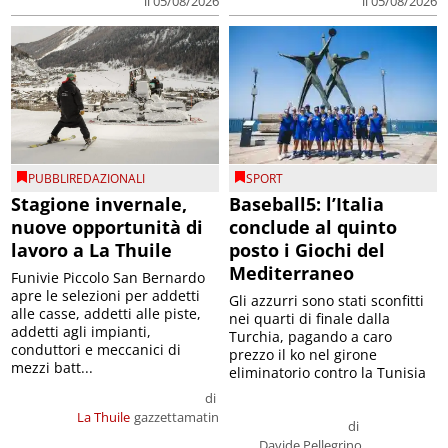
il 05/08/2026
il 05/08/2026
PUBBLIREDAZIONALI
SPORT
Stagione invernale,
Baseball5: l’Italia
nuove opportunità di
conclude al quinto
lavoro a La Thuile
posto i Giochi del
Mediterraneo
Funivie Piccolo San Bernardo
apre le selezioni per addetti
Gli azzurri sono stati sconfitti
alle casse, addetti alle piste,
nei quarti di finale dalla
addetti agli impianti,
Turchia, pagando a caro
conduttori e meccanici di
prezzo il ko nel girone
mezzi batt...
eliminatorio contro la Tunisia
di
La Thuile
gazzettamatin
di
Davide Pellegrino