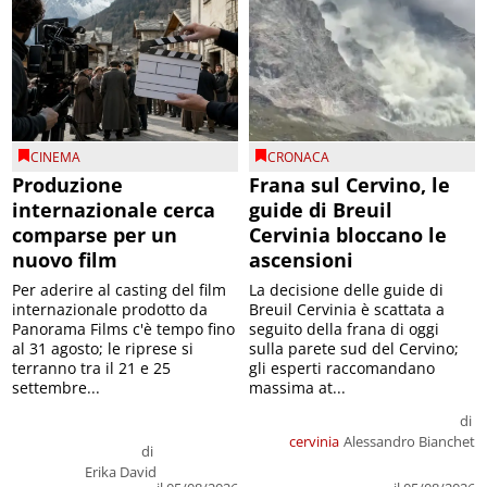
CINEMA
CRONACA
Produzione
Frana sul Cervino, le
internazionale cerca
guide di Breuil
comparse per un
Cervinia bloccano le
nuovo film
ascensioni
Per aderire al casting del film
La decisione delle guide di
internazionale prodotto da
Breuil Cervinia è scattata a
Panorama Films c'è tempo fino
seguito della frana di oggi
al 31 agosto; le riprese si
sulla parete sud del Cervino;
terranno tra il 21 e 25
gli esperti raccomandano
settembre...
massima at...
di
cervinia
Alessandro Bianchet
di
Erika David