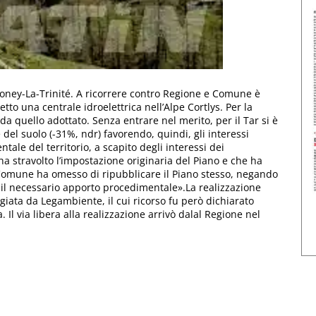
ssoney-La-Trinité. A ricorrere contro Regione e Comune è
to una centrale idroelettrica nell’Alpe Cortlys. Per la
a quello adottato. Senza entrare nel merito, per il Tar si è
e del suolo (-31%, ndr) favorendo, quindi, gli interessi
ale del territorio, a scapito degli interessi dei
ha stravolto l’impostazione originaria del Piano e che ha
l Comune ha omesso di ripubblicare il Piano stesso, negando
e il necessario apporto procedimentale».La realizzazione
ggiata da Legambiente, il cui ricorso fu però dichiarato
 Il via libera alla realizzazione arrivò dalal Regione nel