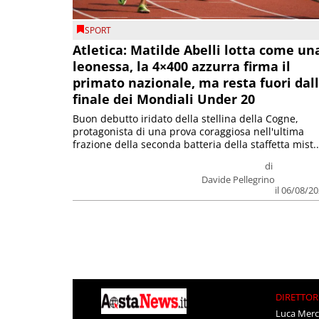
SPORT
Atletica: Matilde Abelli lotta come un
leonessa, la 4×400 azzurra firma il
primato nazionale, ma resta fuori dal
finale dei Mondiali Under 20
Buon debutto iridato della stellina della Cogne,
protagonista di una prova coraggiosa nell'ultima
frazione della seconda batteria della staffetta mist..
di
Davide Pellegrino
il 06/08/2
DIRETTOR
Luca Merc