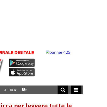
ALTRO
licca per leggere tutte le