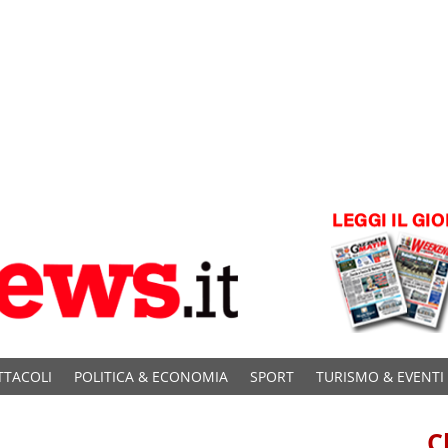
TTACOLI
POLITICA & ECONOMIA
SPORT
TURISMO & EVENTI
C