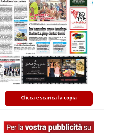
Clicca e scarica la copia