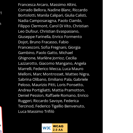
Francesca Arcaro, Massimo Altini,
Corrado Bellora, Nadine Blanc, Riccardo
11
Bortolotti, Manila Calipari, Giulia Calisti,
Nadia Camposaragna, Paolo Ciambi,
m
Filippo Clermont, Carol Di Vito, Christian
Leo Dufour, Christian Evaspasiano,
Giuseppe Farinella, Enrico Formento
Dojot, Bruno Fracasso, Fabio
Francesconi, Sofia Fregnani, Giorgia
Gambino, Paolo Gatto, Michael
Ghignone, Marlène Jorrioz, Cecilia
Lazzarotto, Giacomo Mangano, Angela
Marrelli, Federico Mecca, Luca Mauro
Melloni, Marc Montrosset, Matteo Nigra,
Sabrina Olibano, Emiliano Pala, Gabriele
Peloso, Maurizio Pitti, Loris Ponsetto,
Andrea Portigliatti, Mattia Pramotton,
Deniel Pession, Raffaele Romano, Enrico
Ruggeri, Riccardo Savoye, Federica
Tercinod, Federico Tigellio Benvenuto,
Luca Massimo Trifilò