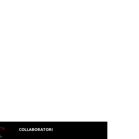
ITÀ
COLLABORATORI
L.