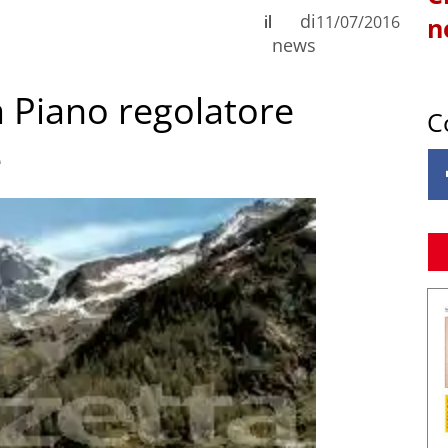
di
il
11/07/2016
n
news
 Piano regolatore
C
é