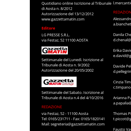
l.mercant
Quotidiano online Iscrizione al Tribunale
di Aosta n. 8/2012
REDAZIO
Autorizzazione del 13/12/2012
Alessandr
www.gazzettamatin.com
a.bianche
Editore
Danila Ch
LG PRESSE S.R.L.
d.chenal@
via Festaz, 52 11100 AOSTA
Erika Davi
e.david@g
Settimanale del Lunedì. Iscrizione al
Tribunale di Aosta n. 9/2002
Davide Pel
Autorizzazione del 20/05/2002
d.pellegr
Cinzia Ti
c.timpan
Settimanale del Sabato. Iscrizione al
Tribunale di Aosta n.4 del 4/10/2016
Arianna P
a.papalia
REDAZIONE
via Festaz, 52 - 11100 Aosta
Thomas Pi
Tel: 0165/231711 - Fax: 0165/1820141
t.piccot@
Mail:
segreteria@gazzettamatin.com
Fausto Va