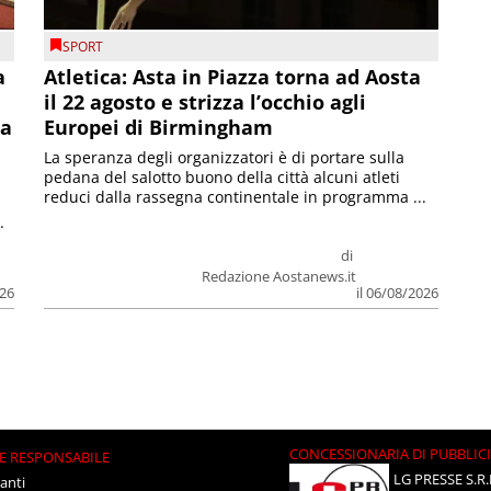
SPORT
a
Atletica: Asta in Piazza torna ad Aosta
il 22 agosto e strizza l’occhio agli
la
Europei di Birmingham
La speranza degli organizzatori è di portare sulla
pedana del salotto buono della città alcuni atleti
reduci dalla rassegna continentale in programma ...
.
di
Redazione Aostanews.it
026
il 06/08/2026
CONCESSIONARIA DI PUBBLIC
E RESPONSABILE
LG PRESSE S.R.
anti