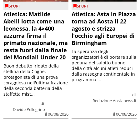
SPORT
SPORT
Atletica: Matilde
Atletica: Asta in Piazza
Abelli lotta come una
torna ad Aosta il 22
leonessa, la 4×400
agosto e strizza
azzurra firma il
l’occhio agli Europei di
primato nazionale, ma
Birmingham
resta fuori dalla finale
La speranza degli
dei Mondiali Under 20
organizzatori è di portare sulla
pedana del salotto buono
Buon debutto iridato della
della città alcuni atleti reduci
stellina della Cogne,
dalla rassegna continentale in
protagonista di una prova
programma ...
coraggiosa nell'ultima frazione
della seconda batteria della
staffetta mist...
di
Redazione Aostanews.it
di
Davide Pellegrino
il 06/08/2026
il 06/08/2026