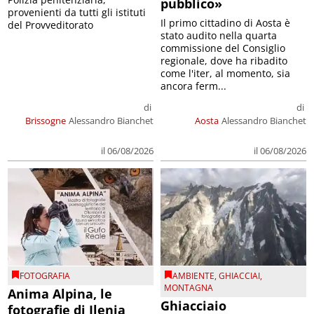
pubblico»
provenienti da tutti gli istituti
Il primo cittadino di Aosta è
del Provveditorato
stato audito nella quarta
commissione del Consiglio
regionale, dove ha ribadito
come l'iter, al momento, sia
ancora ferm...
di
di
Brissogne
Alessandro Bianchet
Aosta
Alessandro Bianchet
il 06/08/2026
il 06/08/2026
FOTOGRAFIA
AMBIENTE
,
GHIACCIAI
,
MONTAGNA
Anima Alpina, le
Ghiacciaio
fotografie di Ilenia