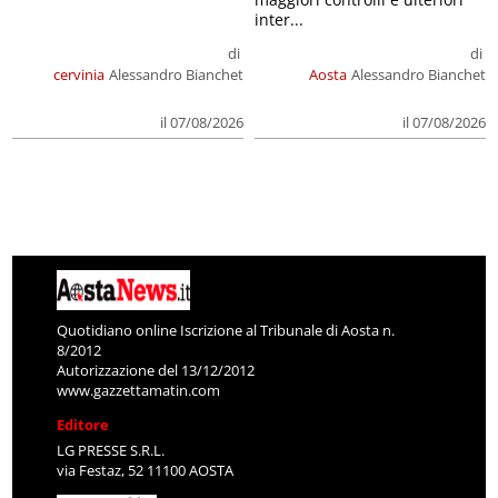
inter...
di
di
cervinia
Alessandro Bianchet
Aosta
Alessandro Bianchet
il 07/08/2026
il 07/08/2026
Quotidiano online Iscrizione al Tribunale di Aosta n.
8/2012
Autorizzazione del 13/12/2012
www.gazzettamatin.com
Editore
LG PRESSE S.R.L.
via Festaz, 52 11100 AOSTA