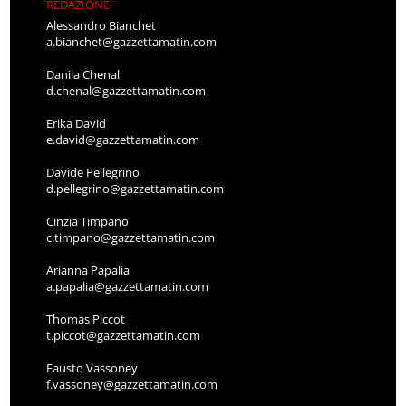
REDAZIONE
Alessandro Bianchet
a.bianchet@gazzettamatin.com
Danila Chenal
d.chenal@gazzettamatin.com
Erika David
e.david@gazzettamatin.com
Davide Pellegrino
d.pellegrino@gazzettamatin.com
Cinzia Timpano
c.timpano@gazzettamatin.com
Arianna Papalia
a.papalia@gazzettamatin.com
Thomas Piccot
t.piccot@gazzettamatin.com
Fausto Vassoney
f.vassoney@gazzettamatin.com