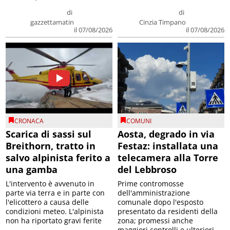
di
di
gazzettamatin
Cinzia Timpano
il 07/08/2026
il 07/08/2026
CRONACA
COMUNI
Scarica di sassi sul
Aosta, degrado in via
Breithorn, tratto in
Festaz: installata una
salvo alpinista ferito a
telecamera alla Torre
una gamba
del Lebbroso
L'intervento è avvenuto in
Prime contromosse
parte via terra e in parte con
dell'amministrazione
l'elicottero a causa delle
comunale dopo l'esposto
condizioni meteo. L'alpinista
presentato da residenti della
non ha riportato gravi ferite
zona; promessi anche
maggiori controlli e ulteriori