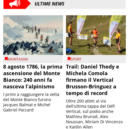
ULTIME NEWS
MONTAGNA
SPORT
8 agosto 1786, la prima
Trail: Daniel Thedy e
ascensione del Monte
Michela Comola
Bianco: 240 anni fa
firmano il Vertical
nasceva l’alpinismo
Brusson-Bringuez a
tempo di record
I primi a raggiungere la vetta
del Monte Bianco furono
Oltre 200 atleti al via
Jacques Balmat e Michel
dell'ultima tappa del Défì
Gabriel Paccard
Vertical, sul podio anche
Mathieu Brunod, Alex
Noussan, Miriam Di Vincenzo
e Kaitlin Allen