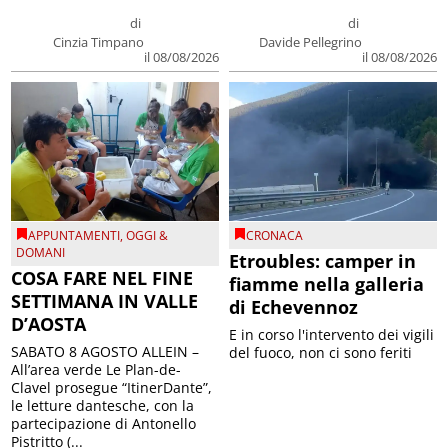
di
di
Cinzia Timpano
Davide Pellegrino
il 08/08/2026
il 08/08/2026
APPUNTAMENTI
,
OGGI &
CRONACA
DOMANI
Etroubles: camper in
COSA FARE NEL FINE
fiamme nella galleria
SETTIMANA IN VALLE
di Echevennoz
D’AOSTA
E in corso l'intervento dei vigili
SABATO 8 AGOSTO ALLEIN –
del fuoco, non ci sono feriti
All’area verde Le Plan-de-
Clavel prosegue “ItinerDante”,
le letture dantesche, con la
partecipazione di Antonello
Pistritto (...