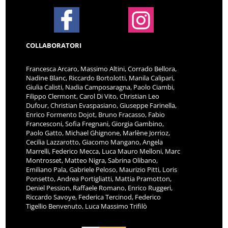
COLLABORATORI
Francesca Arcaro, Massimo Altini, Corrado Bellora,
Nadine Blanc, Riccardo Bortolotti, Manila Calipari,
Giulia Calisti, Nadia Camposaragna, Paolo Ciambi,
Filippo Clermont, Carol Di Vito, Christian Leo
Dufour, Christian Evaspasiano, Giuseppe Farinella,
Enrico Formento Dojot, Bruno Fracasso, Fabio
Francesconi, Sofia Fregnani, Giorgia Gambino,
Paolo Gatto, Michael Ghignone, Marlène Jorrioz,
Cecilia Lazzarotto, Giacomo Mangano, Angela
Marrelli, Federico Mecca, Luca Mauro Melloni, Marc
Montrosset, Matteo Nigra, Sabrina Olibano,
Emiliano Pala, Gabriele Peloso, Maurizio Pitti, Loris
Ponsetto, Andrea Portigliatti, Mattia Pramotton,
Deniel Pession, Raffaele Romano, Enrico Ruggeri,
Riccardo Savoye, Federica Tercinod, Federico
Tigellio Benvenuto, Luca Massimo Trifilò