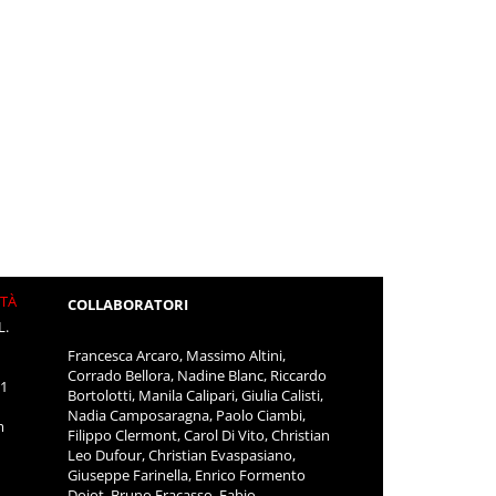
ITÀ
COLLABORATORI
L.
Francesca Arcaro, Massimo Altini,
Corrado Bellora, Nadine Blanc, Riccardo
11
Bortolotti, Manila Calipari, Giulia Calisti,
Nadia Camposaragna, Paolo Ciambi,
m
Filippo Clermont, Carol Di Vito, Christian
Leo Dufour, Christian Evaspasiano,
Giuseppe Farinella, Enrico Formento
Dojot, Bruno Fracasso, Fabio