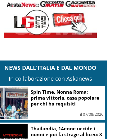
NEWS DALL'ITALIA E DAL MONDO
In collaborazione con Askanews
Camera,Opposizioni a
Fontana: sanzioni a Bignami
per offese a Scalfaro
il 07/08/2026
Ultimatum della Spagna
all’Italia: revochi lo stop a