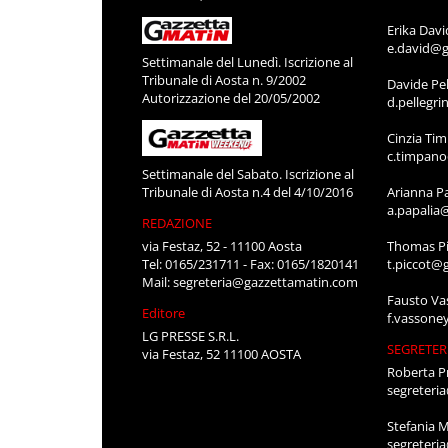
Erika Davi
e.david@g
Settimanale del Lunedì. Iscrizione al
Tribunale di Aosta n. 9/2002
Davide Pel
Autorizzazione del 20/05/2002
d.pellegr
Cinzia Ti
c.timpan
Settimanale del Sabato. Iscrizione al
Tribunale di Aosta n.4 del 4/10/2016
Arianna P
a.papalia
REDAZIONE
via Festaz, 52 - 11100 Aosta
Thomas Pi
Tel: 0165/231711 - Fax: 0165/1820141
t.piccot@
Mail:
segreteria@gazzettamatin.com
Fausto Va
Editore
f.vassone
LG PRESSE S.R.L.
SEGRETER
via Festaz, 52 11100 AOSTA
Roberta P
segreteri
Stefania 
segreteri