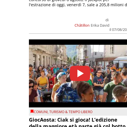
l'estrazione di oggi, venerdì 7, sale a 205,8 milioni d
di
Châtillon
Erika David
il 07/08/2
COMUNI
,
TURISMO & TEMPO LIBERO
GiocAosta: Ciak si gioca! L’edizione
della maggiore età parte già col botto