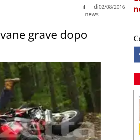
di
il
02/08/2016
n
news
iovane grave dopo
C