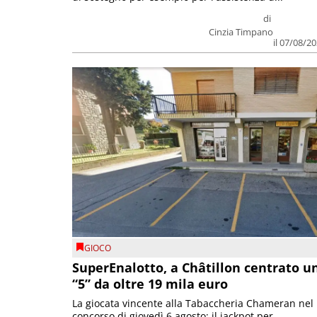
di
Cinzia Timpano
il 07/08/2
GIOCO
SuperEnalotto, a Châtillon centrato u
“5” da oltre 19 mila euro
La giocata vincente alla Tabaccheria Chameran nel
concorso di giovedì 6 agosto; il jackpot per