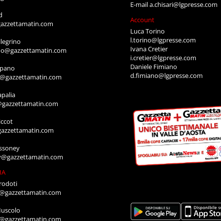
E-mail
a.chisari@lgpresse.com
d
Account
azzettamatin.com
Luca Torino
l.torino@lgpresse.com
legrino
Ivana Cretier
ino@gazzettamatin.com
i.cretier@lgpresse.com
Daniele Fimiano
mpano
d.fimiano@lgpresse.com
o@gazzettamatin.com
apalia
@gazzettamatin.com
ccot
gazzettamatin.com
ssoney
y@gazzettamatin.com
IA
rodoti
a@gazzettamatin.com
Muscolo
a@gazzettamatin.com