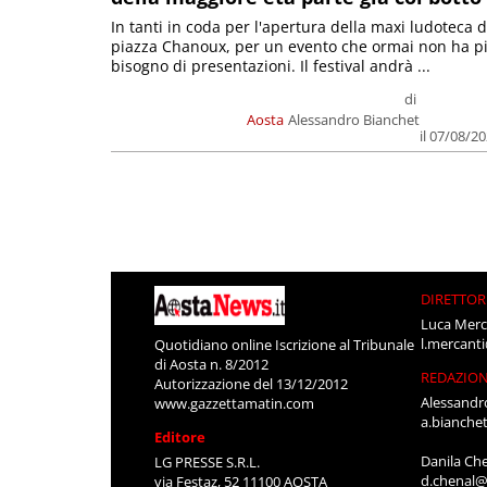
In tanti in coda per l'apertura della maxi ludoteca d
piazza Chanoux, per un evento che ormai non ha p
bisogno di presentazioni. Il festival andrà ...
di
Aosta
Alessandro Bianchet
il 07/08/2
DIRETTOR
Luca Merc
l.mercant
Quotidiano online Iscrizione al Tribunale
di Aosta n. 8/2012
REDAZIO
Autorizzazione del 13/12/2012
Alessandr
www.gazzettamatin.com
a.bianche
Editore
Danila Ch
LG PRESSE S.R.L.
d.chenal@
via Festaz, 52 11100 AOSTA