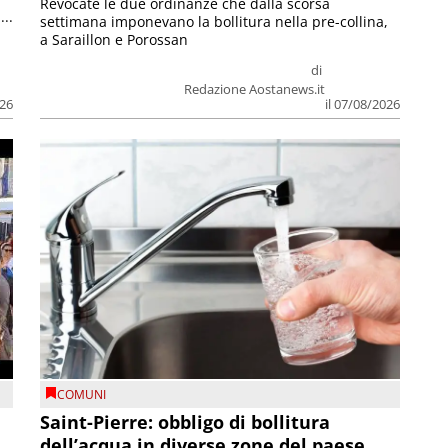
Revocate le due ordinanze che dalla scorsa
...
settimana imponevano la bollitura nella pre-collina,
a Saraillon e Porossan
di
Redazione Aostanews.it
026
il 07/08/2026
COMUNI
Saint-Pierre: obbligo di bollitura
dell’acqua in diverse zone del paese