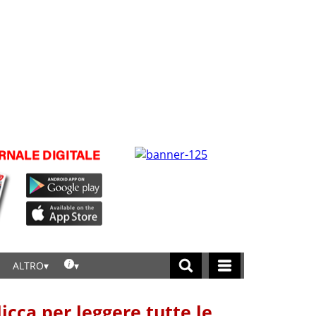
ALTRO
licca per leggere tutte le