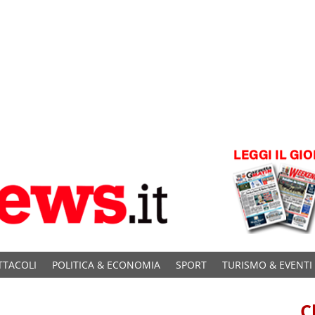
TTACOLI
POLITICA & ECONOMIA
SPORT
TURISMO & EVENTI
C