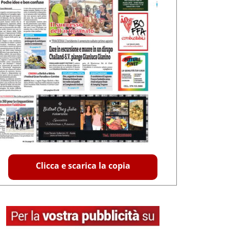
Clicca e scarica la copia