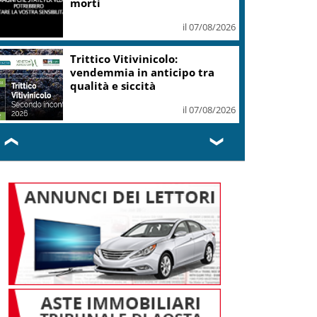
Schengen o ci saranno
conseguenze
il 07/08/2026
Caldo in leggero calo: domani
e domenica 19 città in “bollino
rosso”
il 07/08/2026
❮
❯