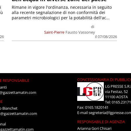
i
Rimane in vigore l'ordinanza, necessaria in seguito
iù
alla recente segnalazione di non conformità dei
parametri microbiologici per la potabilità dell'ac...
di
Saint-Pierre
Fausto Vassoney
026
il 07/08/2026
CONCESSIONARIA DI PUBBLIC
E RESPONSABILE
LG PRESSE S.R.
anti
via Festaz, 52
i@gazzettamatin.com
11100 AOSTA
NE
Tel: 0165.2317
Fax: 0165.1820141
o Bianchet
E-mail
segreteria@lgpresse.co
t@gazzettamatin.com
RESPONSABILE DI AGENZIA
enal
Arianna Gori Chisari
gazzettamatin.com