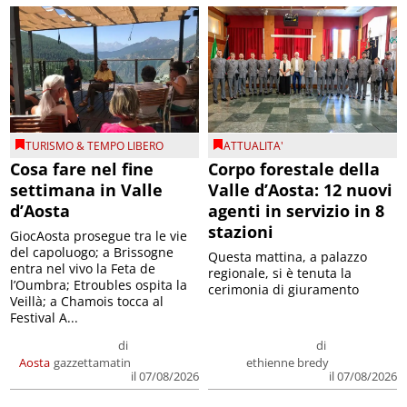
TURISMO & TEMPO LIBERO
ATTUALITA'
Cosa fare nel fine
Corpo forestale della
settimana in Valle
Valle d’Aosta: 12 nuovi
d’Aosta
agenti in servizio in 8
stazioni
GiocAosta prosegue tra le vie
del capoluogo; a Brissogne
Questa mattina, a palazzo
entra nel vivo la Feta de
regionale, si è tenuta la
l’Oumbra; Etroubles ospita la
cerimonia di giuramento
Veillà; a Chamois tocca al
Festival A...
di
di
Aosta
gazzettamatin
ethienne bredy
il 07/08/2026
il 07/08/2026