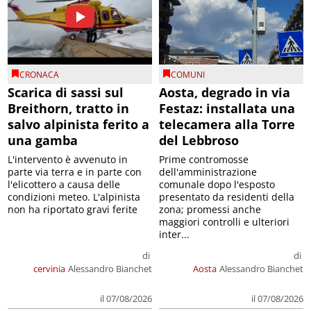
CRONACA
COMUNI
Scarica di sassi sul
Aosta, degrado in via
Breithorn, tratto in
Festaz: installata una
salvo alpinista ferito a
telecamera alla Torre
una gamba
del Lebbroso
L'intervento è avvenuto in
Prime contromosse
parte via terra e in parte con
dell'amministrazione
l'elicottero a causa delle
comunale dopo l'esposto
condizioni meteo. L'alpinista
presentato da residenti della
non ha riportato gravi ferite
zona; promessi anche
maggiori controlli e ulteriori
inter...
di
di
cervinia
Alessandro Bianchet
Aosta
Alessandro Bianchet
il 07/08/2026
il 07/08/2026