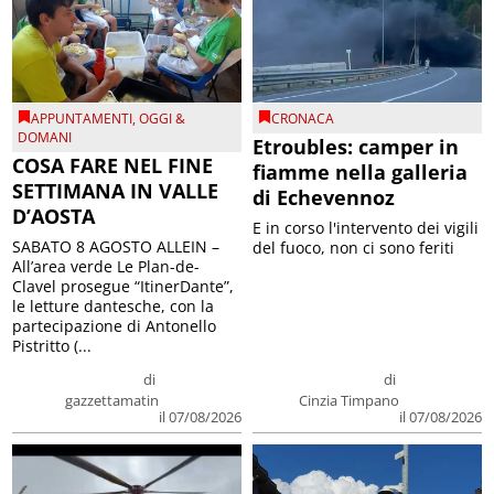
APPUNTAMENTI
,
OGGI &
CRONACA
DOMANI
Etroubles: camper in
COSA FARE NEL FINE
fiamme nella galleria
SETTIMANA IN VALLE
di Echevennoz
D’AOSTA
E in corso l'intervento dei vigili
SABATO 8 AGOSTO ALLEIN –
del fuoco, non ci sono feriti
All’area verde Le Plan-de-
Clavel prosegue “ItinerDante”,
le letture dantesche, con la
partecipazione di Antonello
Pistritto (...
di
di
gazzettamatin
Cinzia Timpano
il 07/08/2026
il 07/08/2026