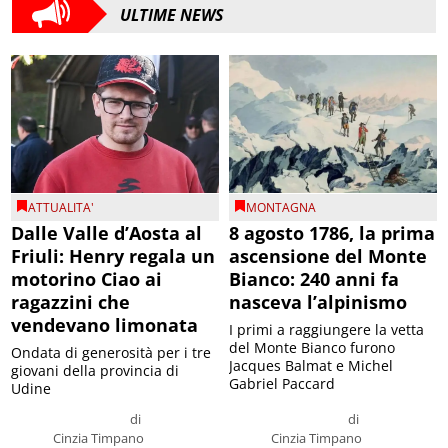
ULTIME NEWS
ATTUALITA'
MONTAGNA
Dalle Valle d’Aosta al
8 agosto 1786, la prima
Friuli: Henry regala un
ascensione del Monte
motorino Ciao ai
Bianco: 240 anni fa
ragazzini che
nasceva l’alpinismo
vendevano limonata
I primi a raggiungere la vetta
del Monte Bianco furono
Ondata di generosità per i tre
Jacques Balmat e Michel
giovani della provincia di
Gabriel Paccard
Udine
di
di
Cinzia Timpano
Cinzia Timpano