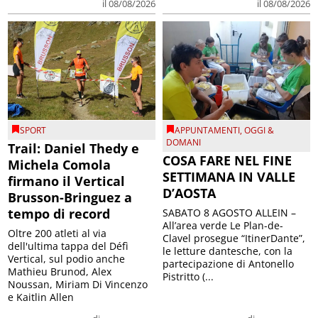
il 08/08/2026
il 08/08/2026
SPORT
APPUNTAMENTI
,
OGGI &
DOMANI
Trail: Daniel Thedy e
COSA FARE NEL FINE
Michela Comola
SETTIMANA IN VALLE
firmano il Vertical
D’AOSTA
Brusson-Bringuez a
tempo di record
SABATO 8 AGOSTO ALLEIN –
All’area verde Le Plan-de-
Oltre 200 atleti al via
Clavel prosegue “ItinerDante”,
dell'ultima tappa del Défì
le letture dantesche, con la
Vertical, sul podio anche
partecipazione di Antonello
Mathieu Brunod, Alex
Pistritto (...
Noussan, Miriam Di Vincenzo
e Kaitlin Allen