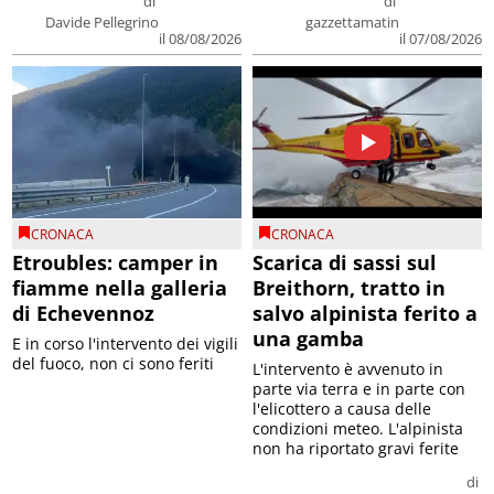
di
di
Davide Pellegrino
gazzettamatin
il 08/08/2026
il 07/08/2026
CRONACA
CRONACA
Etroubles: camper in
Scarica di sassi sul
fiamme nella galleria
Breithorn, tratto in
di Echevennoz
salvo alpinista ferito a
una gamba
E in corso l'intervento dei vigili
del fuoco, non ci sono feriti
L'intervento è avvenuto in
parte via terra e in parte con
l'elicottero a causa delle
condizioni meteo. L'alpinista
non ha riportato gravi ferite
di