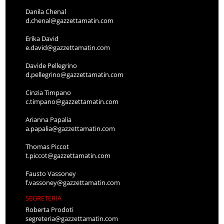
Danila Chenal
d.chenal@gazzettamatin.com
Erika David
e.david@gazzettamatin.com
Davide Pellegrino
d.pellegrino@gazzettamatin.com
Cinzia Timpano
c.timpano@gazzettamatin.com
Arianna Papalia
a.papalia@gazzettamatin.com
Thomas Piccot
t.piccot@gazzettamatin.com
Fausto Vassoney
f.vassoney@gazzettamatin.com
SEGRETERIA
Roberta Prodoti
segreteria@gazzettamatin.com