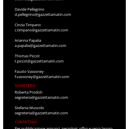
Davide Pellegrino
d.pellegrino@gazzettamatin.com
Cinzia Timpano
c.timpano@gazzettamatin.com
Arianna Papalia
a.papalia@gazzettamatin.com
Thomas Piccot
t.piccot@gazzettamatin.com
Fausto Vassoney
f.vassoney@gazzettamatin.com
SEGRETERIA
Roberta Prodoti
segreteria@gazzettamatin.com
Stefania Muscolo
segreteria@gazzettamatin.com
CONTATTACI
Per pubblicazione annunci, necrologi, offro e cerco lavoro,