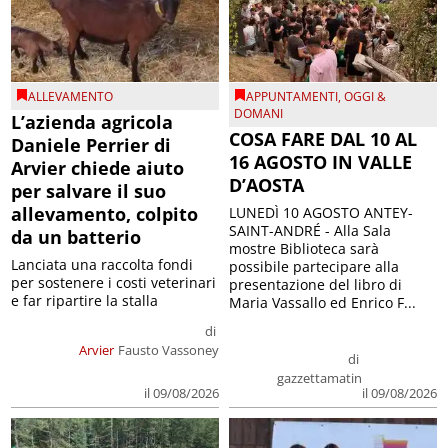
ALLEVAMENTO
APPUNTAMENTI
,
OGGI &
DOMANI
L’azienda agricola
COSA FARE DAL 10 AL
Daniele Perrier di
16 AGOSTO IN VALLE
Arvier chiede aiuto
D’AOSTA
per salvare il suo
allevamento, colpito
LUNEDÌ 10 AGOSTO ANTEY-
SAINT-ANDRÉ - Alla Sala
da un batterio
mostre Biblioteca sarà
Lanciata una raccolta fondi
possibile partecipare alla
per sostenere i costi veterinari
presentazione del libro di
e far ripartire la stalla
Maria Vassallo ed Enrico F...
di
Arvier
Fausto Vassoney
di
gazzettamatin
il 09/08/2026
il 09/08/2026