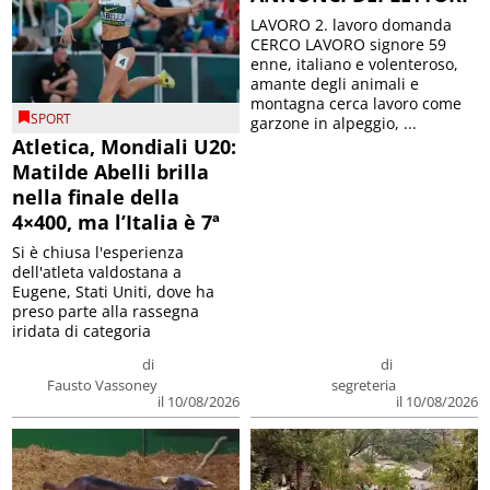
LAVORO 2. lavoro domanda
CERCO LAVORO signore 59
enne, italiano e volenteroso,
amante degli animali e
montagna cerca lavoro come
SPORT
garzone in alpeggio, ...
Atletica, Mondiali U20:
Matilde Abelli brilla
nella finale della
4×400, ma l’Italia è 7ª
Si è chiusa l'esperienza
dell'atleta valdostana a
Eugene, Stati Uniti, dove ha
preso parte alla rassegna
iridata di categoria
di
di
Fausto Vassoney
segreteria
il 10/08/2026
il 10/08/2026