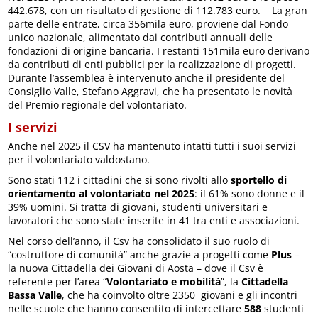
442.678, con un risultato di gestione di 112.783 euro. La gran
parte delle entrate, circa 356mila euro, proviene dal Fondo
unico nazionale, alimentato dai contributi annuali delle
fondazioni di origine bancaria. I restanti 151mila euro derivano
da contributi di enti pubblici per la realizzazione di progetti.
Durante l’assemblea è intervenuto anche il presidente del
Consiglio Valle, Stefano Aggravi, che ha presentato le novità
del Premio regionale del volontariato.
I servizi
Anche nel 2025 il CSV ha mantenuto intatti tutti i suoi servizi
per il volontariato valdostano.
Sono stati 112 i cittadini che si sono rivolti allo
sportello di
orientamento al volontariato nel 2025
: il 61% sono donne e il
39% uomini. Si tratta di giovani, studenti universitari e
lavoratori che sono state inserite in 41 tra enti e associazioni.
Nel corso dell’anno, il Csv ha consolidato il suo ruolo di
“costruttore di comunità” anche grazie a progetti come
Plus
–
la nuova Cittadella dei Giovani di Aosta – dove il Csv è
referente per l’area “
Volontariato e mobilità
”, la
Cittadella
Bassa Valle
, che ha coinvolto oltre 2350 giovani e gli incontri
nelle scuole che hanno consentito di intercettare
588
studenti