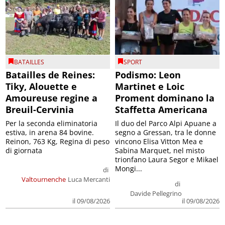
BATAILLES
SPORT
Batailles de Reines:
Podismo: Leon
Tiky, Alouette e
Martinet e Loic
Amoureuse regine a
Proment dominano la
Breuil-Cervinia
Staffetta Americana
Per la seconda eliminatoria
Il duo del Parco Alpi Apuane a
estiva, in arena 84 bovine.
segno a Gressan, tra le donne
Reinon, 763 Kg, Regina di peso
vincono Elisa Vitton Mea e
di giornata
Sabina Marquet, nel misto
trionfano Laura Segor e Mikael
Mongi...
di
Valtournenche
Luca Mercanti
di
Davide Pellegrino
il 09/08/2026
il 09/08/2026