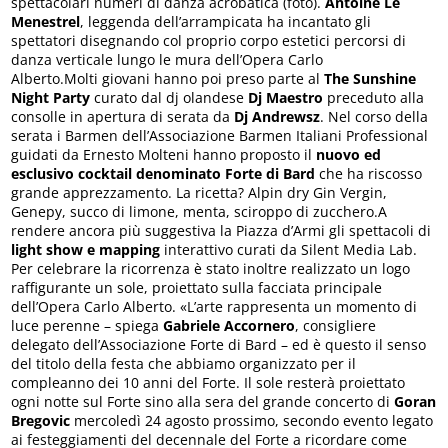
spettacolari numeri di danza acrobatica (foto).
Antoine Le
Menestrel
, leggenda dell’arrampicata ha incantato gli
spettatori disegnando col proprio corpo estetici percorsi di
danza verticale lungo le mura dell’Opera Carlo
Alberto.Molti giovani hanno poi preso parte al
The Sunshine
Night Party
curato dal dj olandese
Dj Maestro
preceduto alla
consolle in apertura di serata da
Dj Andrewsz
. Nel corso della
serata i Barmen dell’Associazione Barmen Italiani Professional
guidati da Ernesto Molteni hanno proposto il
nuovo ed
esclusivo cocktail denominato Forte di Bard
che ha riscosso
grande apprezzamento. La ricetta? Alpin dry Gin Vergin,
Genepy, succo di limone, menta, sciroppo di zucchero.A
rendere ancora più suggestiva la Piazza d’Armi gli spettacoli di
light show e mapping
interattivo curati da Silent Media Lab.
Per celebrare la ricorrenza è stato inoltre realizzato un logo
raffigurante un sole, proiettato sulla facciata principale
dell’Opera Carlo Alberto. «L’arte rappresenta un momento di
luce perenne – spiega
Gabriele Accornero
, consigliere
delegato dell’Associazione Forte di Bard – ed è questo il senso
del titolo della festa che abbiamo organizzato per il
compleanno dei 10 anni del Forte. Il sole resterà proiettato
ogni notte sul Forte sino alla sera del grande concerto di
Goran
Bregovic
mercoledì 24 agosto prossimo, secondo evento legato
ai festeggiamenti del decennale del Forte a ricordare come