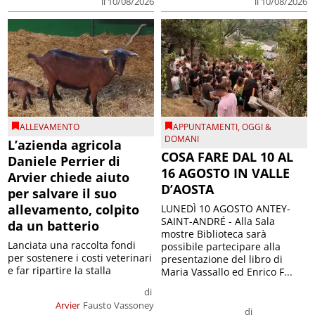
il 10/08/2026
il 10/08/2026
ALLEVAMENTO
APPUNTAMENTI
,
OGGI &
DOMANI
L’azienda agricola
COSA FARE DAL 10 AL
Daniele Perrier di
16 AGOSTO IN VALLE
Arvier chiede aiuto
D’AOSTA
per salvare il suo
allevamento, colpito
LUNEDÌ 10 AGOSTO ANTEY-
SAINT-ANDRÉ - Alla Sala
da un batterio
mostre Biblioteca sarà
Lanciata una raccolta fondi
possibile partecipare alla
per sostenere i costi veterinari
presentazione del libro di
e far ripartire la stalla
Maria Vassallo ed Enrico F...
di
Arvier
Fausto Vassoney
di