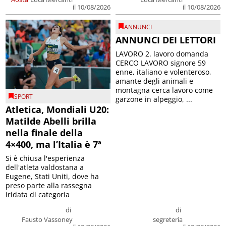
il 10/08/2026
il 10/08/2026
ANNUNCI
ANNUNCI DEI LETTORI
LAVORO 2. lavoro domanda
CERCO LAVORO signore 59
enne, italiano e volenteroso,
amante degli animali e
montagna cerca lavoro come
SPORT
garzone in alpeggio, ...
Atletica, Mondiali U20:
Matilde Abelli brilla
nella finale della
4×400, ma l’Italia è 7ª
Si è chiusa l'esperienza
dell'atleta valdostana a
Eugene, Stati Uniti, dove ha
preso parte alla rassegna
iridata di categoria
di
di
Fausto Vassoney
segreteria