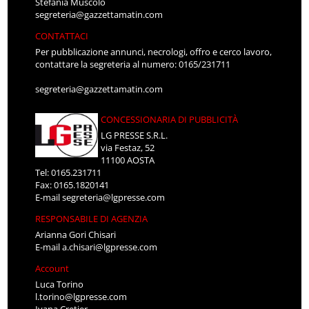
Stefania Muscolo
segreteria@gazzettamatin.com
CONTATTACI
Per pubblicazione annunci, necrologi, offro e cerco lavoro,
contattare la segreteria al numero: 0165/231711
segreteria@gazzettamatin.com
CONCESSIONARIA DI PUBBLICITÀ
LG PRESSE S.R.L.
via Festaz, 52
11100 AOSTA
Tel: 0165.231711
Fax: 0165.1820141
E-mail
segreteria@lgpresse.com
RESPONSABILE DI AGENZIA
Arianna Gori Chisari
E-mail
a.chisari@lgpresse.com
Account
Luca Torino
l.torino@lgpresse.com
Ivana Cretier