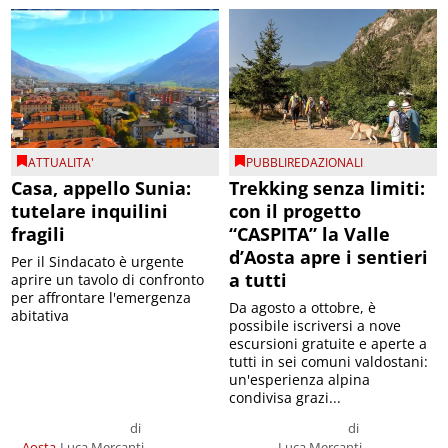
ATTUALITA'
PUBBLIREDAZIONALI
Casa, appello Sunia:
Trekking senza limiti:
tutelare inquilini
con il progetto
fragili
“CASPITA” la Valle
d’Aosta apre i sentieri
Per il Sindacato è urgente
a tutti
aprire un tavolo di confronto
per affrontare l'emergenza
Da agosto a ottobre, è
abitativa
possibile iscriversi a nove
escursioni gratuite e aperte a
tutti in sei comuni valdostani:
un'esperienza alpina
condivisa grazi...
di
di
Aosta
Luca Mercanti
Luca Mercanti