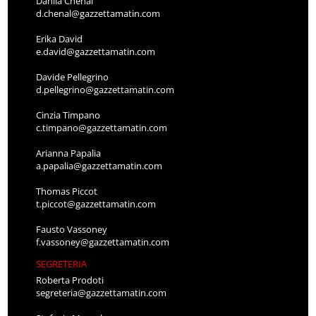
Danila Chenal
d.chenal@gazzettamatin.com
Erika David
e.david@gazzettamatin.com
Davide Pellegrino
d.pellegrino@gazzettamatin.com
Cinzia Timpano
c.timpano@gazzettamatin.com
Arianna Papalia
a.papalia@gazzettamatin.com
Thomas Piccot
t.piccot@gazzettamatin.com
Fausto Vassoney
f.vassoney@gazzettamatin.com
SEGRETERIA
Roberta Prodoti
segreteria@gazzettamatin.com