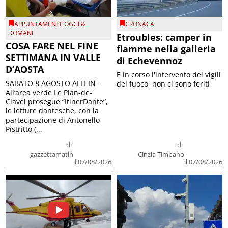
APPUNTAMENTI
,
OGGI &
CRONACA
DOMANI
Etroubles: camper in
COSA FARE NEL FINE
fiamme nella galleria
SETTIMANA IN VALLE
di Echevennoz
D’AOSTA
E in corso l'intervento dei vigili
SABATO 8 AGOSTO ALLEIN –
del fuoco, non ci sono feriti
All’area verde Le Plan-de-
Clavel prosegue “ItinerDante”,
le letture dantesche, con la
partecipazione di Antonello
Pistritto (...
di
di
gazzettamatin
Cinzia Timpano
il 07/08/2026
il 07/08/2026