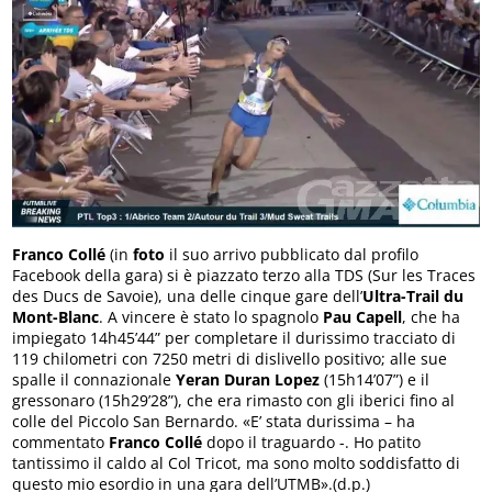
Franco Collé
(in
foto
il suo arrivo pubblicato dal profilo
Facebook della gara) si è piazzato terzo alla TDS (Sur les Traces
des Ducs de Savoie), una delle cinque gare dell’
Ultra-Trail du
Mont-Blanc
. A vincere è stato lo spagnolo
Pau Capell
, che ha
impiegato 14h45’44” per completare il durissimo tracciato di
119 chilometri con 7250 metri di dislivello positivo; alle sue
spalle il connazionale
Yeran Duran Lopez
(15h14’07”) e il
gressonaro (15h29’28”), che era rimasto con gli iberici fino al
colle del Piccolo San Bernardo. «E’ stata durissima – ha
commentato
Franco Collé
dopo il traguardo -. Ho patito
tantissimo il caldo al Col Tricot, ma sono molto soddisfatto di
questo mio esordio in una gara dell’UTMB».(d.p.)