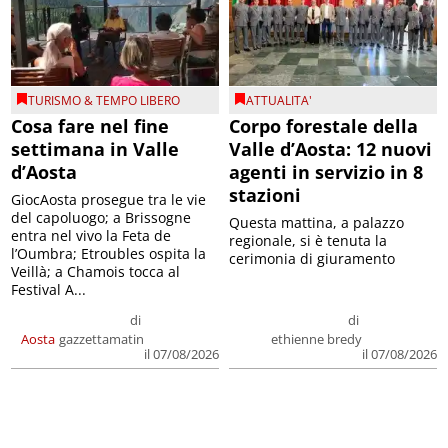
TURISMO & TEMPO LIBERO
ATTUALITA'
Cosa fare nel fine
Corpo forestale della
settimana in Valle
Valle d’Aosta: 12 nuovi
d’Aosta
agenti in servizio in 8
stazioni
GiocAosta prosegue tra le vie
del capoluogo; a Brissogne
Questa mattina, a palazzo
entra nel vivo la Feta de
regionale, si è tenuta la
l’Oumbra; Etroubles ospita la
cerimonia di giuramento
Veillà; a Chamois tocca al
Festival A...
di
di
Aosta
gazzettamatin
ethienne bredy
il 07/08/2026
il 07/08/2026