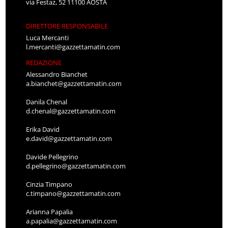
via Festaz, 52 11100 AOSTA
DIRETTORE RESPONSABILE
Luca Mercanti
l.mercanti@gazzettamatin.com
REDAZIONE
Alessandro Bianchet
a.bianchet@gazzettamatin.com
Danila Chenal
d.chenal@gazzettamatin.com
Erika David
e.david@gazzettamatin.com
Davide Pellegrino
d.pellegrino@gazzettamatin.com
Cinzia Timpano
c.timpano@gazzettamatin.com
Arianna Papalia
a.papalia@gazzettamatin.com