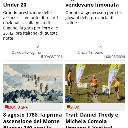
Under 20
vendevano limonata
Grande prestazione delle
Ondata di generosità per i tre
azzurre - con tanto di record
giovani della provincia di
nazionale - sulla pista di
Udine
Eugene, la gara per l'oro alle
23.42 (ora italiana) di questa
notte
di
di
Davide Pellegrino
Cinzia Timpano
il 09/08/2026
il 08/08/2026
MONTAGNA
SPORT
8 agosto 1786, la prima
Trail: Daniel Thedy e
ascensione del Monte
Michela Comola
Bianco: 240 anni fa
firmano il Vertical