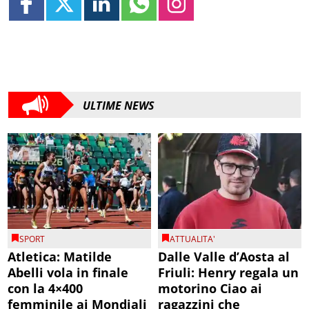
ULTIME NEWS
SPORT
ATTUALITA'
Atletica: Matilde
Dalle Valle d’Aosta al
Abelli vola in finale
Friuli: Henry regala un
con la 4×400
motorino Ciao ai
femminile ai Mondiali
ragazzini che