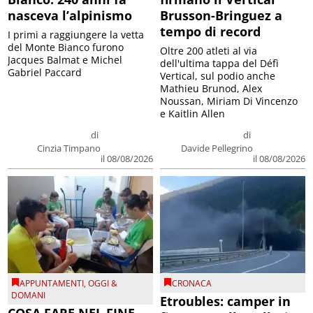
nasceva l’alpinismo
Brusson-Bringuez a
tempo di record
I primi a raggiungere la vetta
del Monte Bianco furono
Oltre 200 atleti al via
Jacques Balmat e Michel
dell'ultima tappa del Défì
Gabriel Paccard
Vertical, sul podio anche
Mathieu Brunod, Alex
Noussan, Miriam Di Vincenzo
e Kaitlin Allen
di
di
Cinzia Timpano
Davide Pellegrino
il 08/08/2026
il 08/08/2026
APPUNTAMENTI
,
OGGI &
CRONACA
DOMANI
Etroubles: camper in
COSA FARE NEL FINE