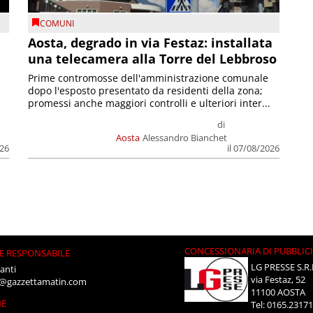
COMUNI
n
Aosta, degrado in via Festaz: installata
una telecamera alla Torre del Lebbroso
Prime contromosse dell'amministrazione comunale
dopo l'esposto presentato da residenti della zona;
promessi anche maggiori controlli e ulteriori inter...
di
Aosta
Alessandro Bianchet
026
il 07/08/2026
CONCESSIONARIA DI PUBBLIC
E RESPONSABILE
LG PRESSE S.R.
anti
via Festaz, 52
i@gazzettamatin.com
11100 AOSTA
NE
Tel: 0165.2317