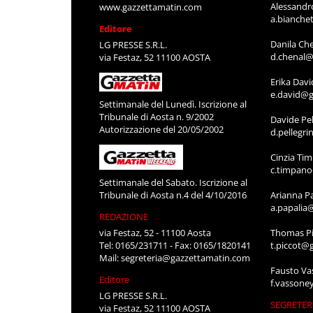
Alessandr
www.gazzettamatin.com
a.bianche
Editore
Danila Ch
LG PRESSE S.R.L.
d.chenal@
via Festaz, 52 11100 AOSTA
Erika Davi
e.david@g
Settimanale del Lunedì. Iscrizione al
Tribunale di Aosta n. 9/2002
Davide Pel
Autorizzazione del 20/05/2002
d.pellegr
Cinzia Ti
c.timpan
Settimanale del Sabato. Iscrizione al
Tribunale di Aosta n.4 del 4/10/2016
Arianna P
a.papalia
REDAZIONE
via Festaz, 52 - 11100 Aosta
Thomas Pi
Tel: 0165/231711 - Fax: 0165/1820141
t.piccot@
Mail:
segreteria@gazzettamatin.com
Fausto Va
Editore
f.vassone
LG PRESSE S.R.L.
SEGRETER
via Festaz, 52 11100 AOSTA