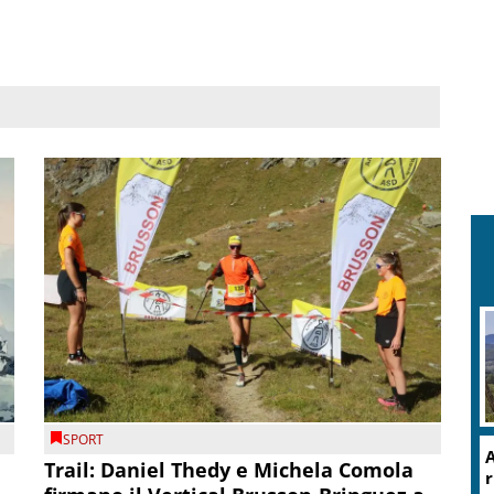
SPORT
A
Trail: Daniel Thedy e Michela Comola
r