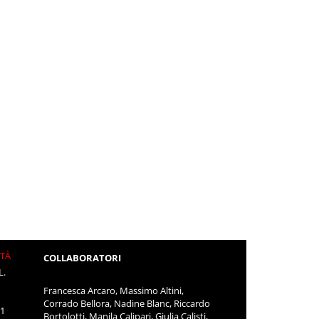
ITÀ
COLLABORATORI
L.
Francesca Arcaro, Massimo Altini,
Corrado Bellora, Nadine Blanc, Riccardo
11
Bortolotti, Manila Calipari, Giulia Calisti,