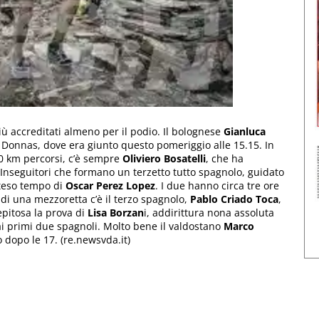
ù accreditati almeno per il podio. Il bolognese
Gianluca
 a Donnas, dove era giunto questo pomeriggio alle 15.15. In
160 km percorsi, c’è sempre
Oliviero Bosatelli
, che ha
 Inseguitori che formano un terzetto tutto spagnolo, guidato
teso tempo di
Oscar Perez Lopez
. I due hanno circa tre ore
o di una mezzoretta c’è il terzo spagnolo,
Pablo Criado Toca
,
epitosa la prova di
Lisa Borzan
i, addirittura nona assoluta
i primi due spagnoli. Molto bene il valdostano
Marco
dopo le 17. (re.newsvda.it)