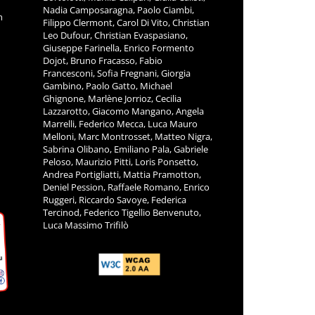
Nadia Camposaragna, Paolo Ciambi,
m
Filippo Clermont, Carol Di Vito, Christian
Leo Dufour, Christian Evaspasiano,
Giuseppe Farinella, Enrico Formento
Dojot, Bruno Fracasso, Fabio
Francesconi, Sofia Fregnani, Giorgia
Gambino, Paolo Gatto, Michael
Ghignone, Marlène Jorrioz, Cecilia
Lazzarotto, Giacomo Mangano, Angela
Marrelli, Federico Mecca, Luca Mauro
Melloni, Marc Montrosset, Matteo Nigra,
Sabrina Olibano, Emiliano Pala, Gabriele
Peloso, Maurizio Pitti, Loris Ponsetto,
Andrea Portigliatti, Mattia Pramotton,
Deniel Pession, Raffaele Romano, Enrico
Ruggeri, Riccardo Savoye, Federica
Tercinod, Federico Tigellio Benvenuto,
Luca Massimo Trifilò