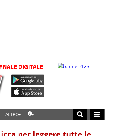
ALTRO
licca per leggere tutte le