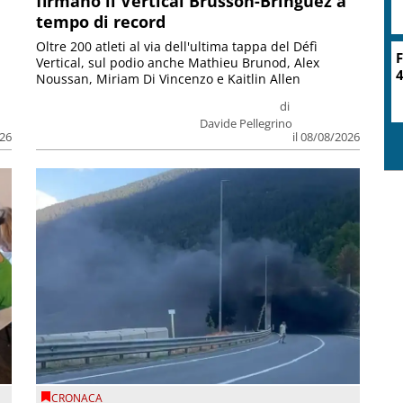
firmano il Vertical Brusson-Bringuez a
tempo di record
Oltre 200 atleti al via dell'ultima tappa del Défì
F
Vertical, sul podio anche Mathieu Brunod, Alex
4
Noussan, Miriam Di Vincenzo e Kaitlin Allen
di
Davide Pellegrino
026
il 08/08/2026
CRONACA