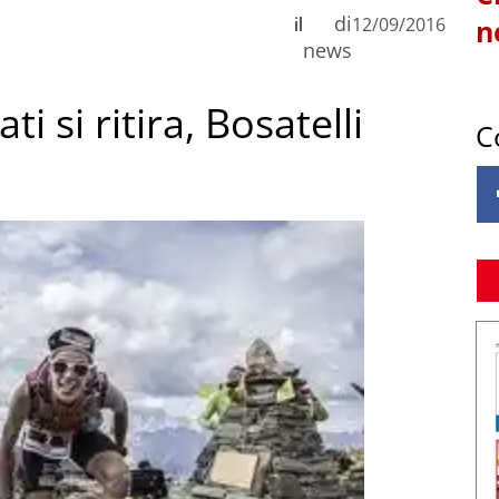
di
il
12/09/2016
n
news
i si ritira, Bosatelli
C