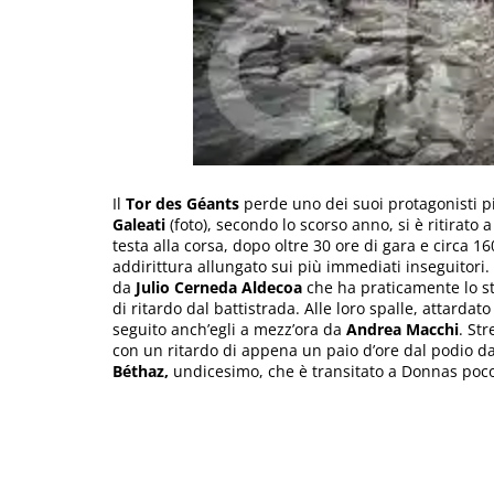
Il
Tor des Géants
perde uno dei suoi protagonisti pi
Galeati
(foto), secondo lo scorso anno, si è ritirato
testa alla corsa, dopo oltre 30 ore di gara e circa 
addirittura allungato sui più immediati inseguitori.
da
Julio Cerneda Aldecoa
che ha praticamente lo s
di ritardo dal battistrada. Alle loro spalle, attardat
seguito anch’egli a mezz’ora da
Andrea Macchi
. Str
con un ritardo di appena un paio d’ore dal podio da
Béthaz,
undicesimo, che è transitato a Donnas poco 