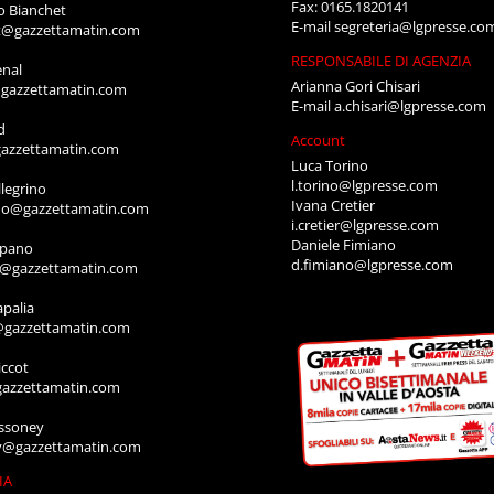
Fax: 0165.1820141
o Bianchet
E-mail
segreteria@lgpresse.co
t@gazzettamatin.com
RESPONSABILE DI AGENZIA
enal
Arianna Gori Chisari
gazzettamatin.com
E-mail
a.chisari@lgpresse.com
d
Account
azzettamatin.com
Luca Torino
l.torino@lgpresse.com
legrino
Ivana Cretier
ino@gazzettamatin.com
i.cretier@lgpresse.com
Daniele Fimiano
mpano
d.fimiano@lgpresse.com
o@gazzettamatin.com
apalia
@gazzettamatin.com
ccot
gazzettamatin.com
ssoney
y@gazzettamatin.com
IA