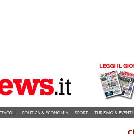
TTACOLI
POLITICA & ECONOMIA
SPORT
TURISMO & EVENTI
C