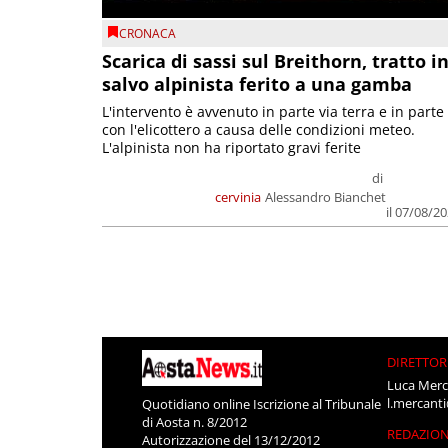
CRONACA
Scarica di sassi sul Breithorn, tratto i
salvo alpinista ferito a una gamba
L'intervento è avvenuto in parte via terra e in parte
con l'elicottero a causa delle condizioni meteo.
L'alpinista non ha riportato gravi ferite
di
cervinia
Alessandro Bianchet
il 07/08/2
DIRETTOR
Luca Merc
l.mercant
Quotidiano online Iscrizione al Tribunale
di Aosta n. 8/2012
REDAZIO
Autorizzazione del 13/12/2012