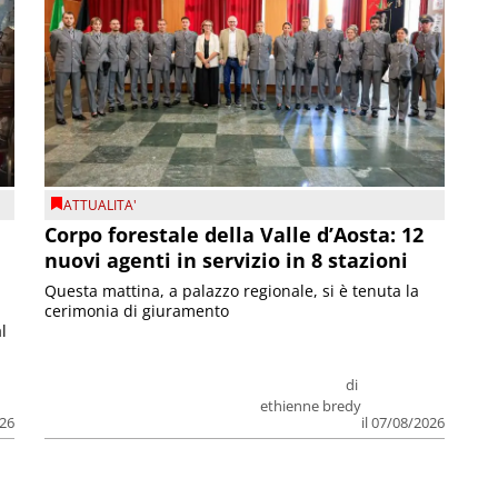
ATTUALITA'
Corpo forestale della Valle d’Aosta: 12
nuovi agenti in servizio in 8 stazioni
Questa mattina, a palazzo regionale, si è tenuta la
cerimonia di giuramento
l
di
ethienne bredy
026
il 07/08/2026