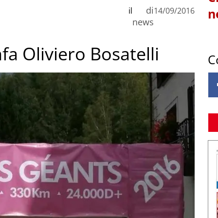
di
il
14/09/2016
n
news
fa Oliviero Bosatelli
C