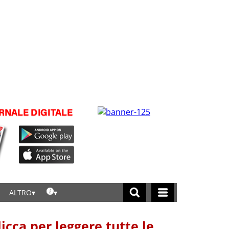
ALTRO
licca per leggere tutte le