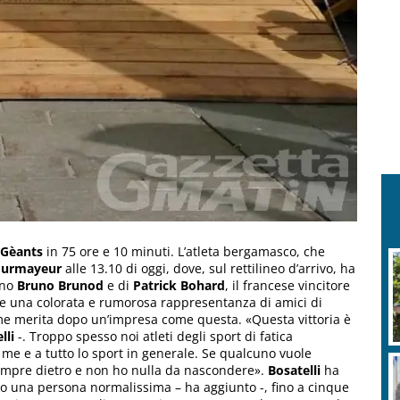
 Gèants
in 75 ore e 10 minuti. L’atleta bergamasco, che
ourmayeur
alle 13.10 di oggi, dove, sul rettilineo d’arrivo, ha
ano
Bruno Brunod
e di
Patrick Bohard
, il francese vincitore
e e una colorata e rumorosa rappresentanza di amici di
ome merita dopo un’impresa come questa. «Questa vittoria è
lli
-. Troppo spesso noi atleti degli sport di fatica
me e a tutto lo sport in generale. Se qualcuno vuole
sempre dietro e non ho nulla da nascondere».
Bosatelli
ha
ono una persona normalissima – ha aggiunto -, fino a cinque