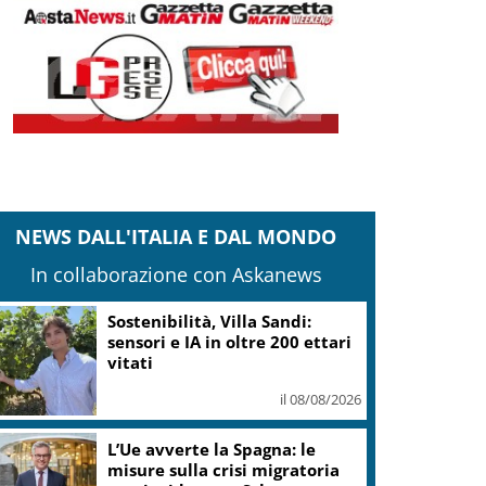
NEWS DALL'ITALIA E DAL MONDO
In collaborazione con Askanews
Meloni: voltare spalle alla
commemorazione di
Marcinelle grave e vergognoso
il 08/08/2026
“Frantoi Aperti in Umbria
2026”: cinque weekend per