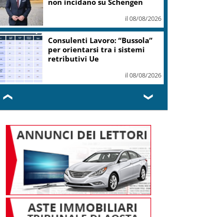
l’olio nuovo
il 08/08/2026
Il pallone della “Mano de Dios”
all’asta per oltre 10 milioni
dollari
il 08/08/2026
❮
❯