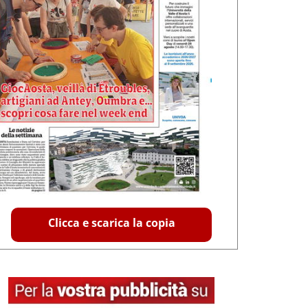
Clicca e scarica la copia