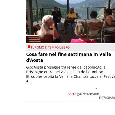
TURISMO & TEMPO LIBERO
Cosa fare nel fine settimana in Valle
d’Aosta
GiocAosta prosegue tra le vie del capoluogo; a
Brissogne entra nel vivo la Feta de l’Oumbra;
Etroubles ospita la Veillà; a Chamois tocca al Festiva
A...
di
Aosta
gazzettamatin
il 07/08/2