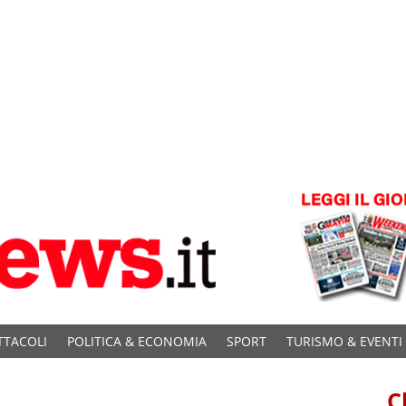
TTACOLI
POLITICA & ECONOMIA
SPORT
TURISMO & EVENTI
C